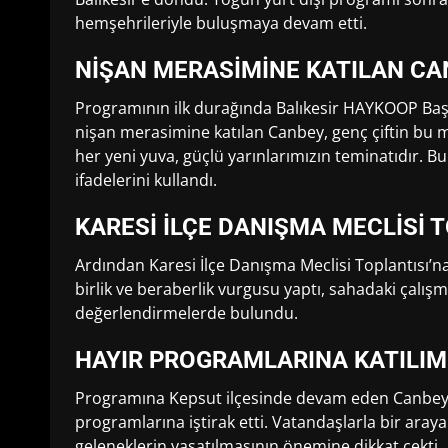
hemşehrileriyle buluşmaya devam etti.
NİŞAN MERASİMİNE KATILAN CA
Programının ilk durağında Balıkesir HAYKOOP Başk
nişan merasimine katılan Canbey, genç çiftin bu m
her yeni yuva, güçlü yarınlarımızın teminatıdır. Bu 
ifadelerini kullandı.
KARESİ İLÇE DANIŞMA MECLİSİ 
Ardından Karesi İlçe Danışma Meclisi Toplantısı’na
birlik ve beraberlik vurgusu yaptı, sahadaki çalı
değerlendirmelerde bulundu.
HAYIR PROGRAMLARINA KATILIM
Programına Kepsut ilçesinde devam eden Canbey,
programlarına iştirak etti. Vatandaşlarla bir ara
geleneklerin yaşatılmasının önemine dikkat çekti.