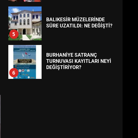
BALIKESİR MÜZELERİNDE
SÜRE UZATILDI: NE DEĞİŞTİ?
5
BURHANİYE SATRANÇ
TURNUVASI KAYITLARI NEYİ
DEĞİŞTİRİYOR?
6
BURHANİYE
BELEDİYESPOR’DA YENİ
YÖNETİM NASIL ŞEKİLLENDİ?
7
AYVALIK SU MİRASI İÇİN
HAREKETE GEÇİYOR: GÖZLER
BULUŞMADA
1