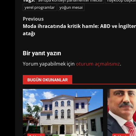
avrupa konseyi parlamenter meclisi
haykoop başkan
yerel programlar
yoğun mesai
Post
Previous
Moda ihracatında kritik hamle: ABD ve İngilte
navigation
atağı
Bir yanıt yazın
Yorum yapabilmek için
oturum açmalısınız
.
BUGÜN OKUNANLAR