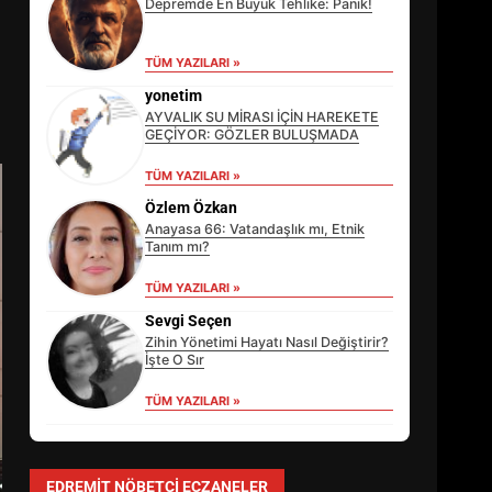
Depremde En Büyük Tehlike: Panik!
TÜM YAZILARI »
yonetim
AYVALIK SU MİRASI İÇİN HAREKETE
GEÇİYOR: GÖZLER BULUŞMADA
TÜM YAZILARI »
Özlem Özkan
Anayasa 66: Vatandaşlık mı, Etnik
EİB’DE KRİTİK ATAMA:
Tanım mı?
SÜRDÜRÜLEBİLİRLİKTE NE
TÜM YAZILARI »
DEĞİŞECEK?
3
Sevgi Seçen
Zihin Yönetimi Hayatı Nasıl Değiştirir?
İşte O Sır
EDREMİT’İN GURURU TÜRKİYE
TÜM YAZILARI »
FİNALİNDE NE BAŞARDI?
4
EDREMIT NÖBETÇI ECZANELER