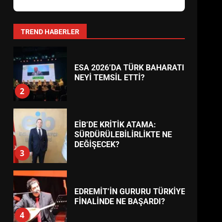
1
TREND HABERLER
ESA 2026’DA TÜRK BAHARATI
NEYİ TEMSİL ETTİ?
2
EİB’DE KRİTİK ATAMA:
SÜRDÜRÜLEBİLİRLİKTE NE
DEĞİŞECEK?
3
EDREMİT’İN GURURU TÜRKİYE
FİNALİNDE NE BAŞARDI?
4