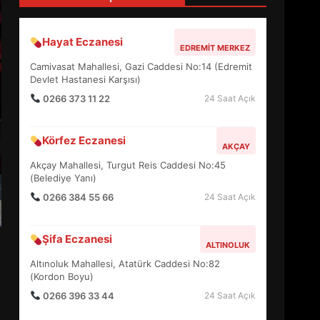
BALIKESİR MÜZELERİNDE
SÜRE UZATILDI: NE DEĞİŞTİ?
Hayat Eczanesi
EDREMIT MERKEZ
5
Camivasat Mahallesi, Gazi Caddesi No:14 (Edremit
Devlet Hastanesi Karşısı)
0266 373 11 22
24 Saat Açık
BURHANİYE SATRANÇ
TURNUVASI KAYITLARI NEYİ
DEĞİŞTİRİYOR?
Körfez Eczanesi
AKÇAY
6
Akçay Mahallesi, Turgut Reis Caddesi No:45
(Belediye Yanı)
0266 384 55 66
24 Saat Açık
BURHANİYE
BELEDİYESPOR’DA YENİ
YÖNETİM NASIL ŞEKİLLENDİ?
7
Şifa Eczanesi
ALTINOLUK
Altınoluk Mahallesi, Atatürk Caddesi No:82
(Kordon Boyu)
AYVALIK SU MİRASI İÇİN
0266 396 33 44
24 Saat Açık
HAREKETE GEÇİYOR: GÖZLER
BULUŞMADA