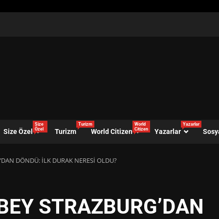
Size
Turizm
World
Yazarlar
Özel
Citizen
Size Özel
Turizm
World Citizen
Yazarlar
Sosy
’DAN DÖNDÜ: İLK DURAK NERESİ OLDU?
NBEY STRAZBURG’DAN