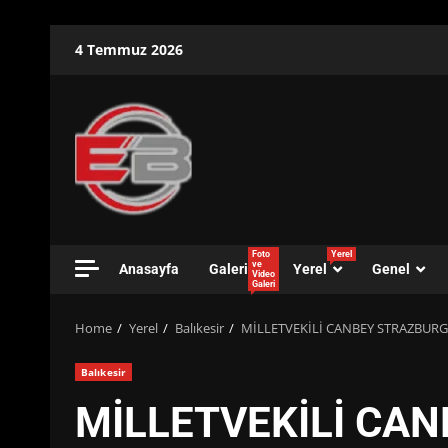
Skip
4 Temmuz 2026
to
content
Foto
Yerel
ve
Anasayfa
Galeri
Yerel
Genel
Video
Galeri
Home
Yerel
Balıkesir
MİLLETVEKİLİ CANBEY STRAZBURG
Balıkesir
MİLLETVEKİLİ CA