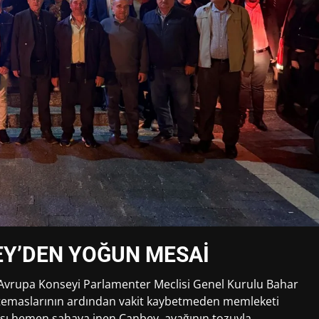
EY’DEN YOĞUN MESAİ
y, Avrupa Konseyi Parlamenter Meclisi Genel Kurulu Bahar
temaslarının ardından vakit kaybetmeden memleketi
ası hemen sahaya inen Canbey, ayağının tozuyla