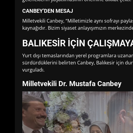
CANBEY’DEN MESAJ
Milletvekili Canbey, “Milletimizle aynı sofrayı pa
kaynağıdır. Bizim siyaset anlayışımızın merkezinde
BALIKESİR İÇİN ÇALIŞMA
Yurt dışı temaslarından yerel programlara uzan
sürdürdüklerini belirten Canbey, Balıkesir için
vurguladı.
Milletvekili Dr. Mustafa Canbey