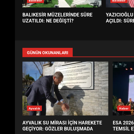
Balıkesir
Balıkesir
BALIKESİR MÜZELERİNDE SÜRE
YAZICIOĞLU
UZATILDI: NE DEĞİŞTİ?
AÇILDI: SÜR
GÜNÜN OKUNANLARI
Ayvalık
Haber
AYVALIK SU MİRASI İÇİN HAREKETE
ESA 2026
GEÇİYOR: GÖZLER BULUŞMADA
TEMSİL E