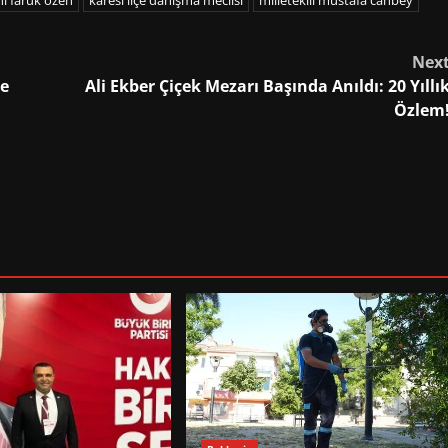
ı faruk özen
karesi ilçe danışma meclisi
milletekili mustafa canbey
Nex
re
Ali Ekber Çiçek Mezarı Başında Anıldı: 20 Yıllı
Özlem