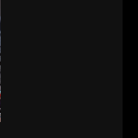
ESA 2026’DA TÜRK BAHARATI
NEYİ TEMSİL ETTİ?
2
EİB’DE KRİTİK ATAMA:
SÜRDÜRÜLEBİLİRLİKTE NE
DEĞİŞECEK?
3
EDREMİT’İN GURURU TÜRKİYE
FİNALİNDE NE BAŞARDI?
4
BALIKESİR MÜZELERİNDE