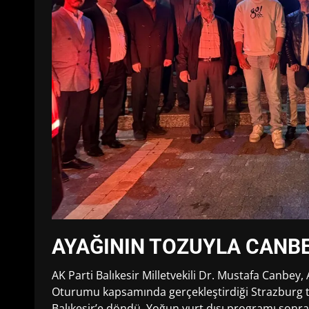
AYAĞININ TOZUYLA CANB
AK Parti Balıkesir Milletvekili Dr. Mustafa Canbe
Oturumu kapsamında gerçekleştirdiği Strazburg 
Balıkesir’e döndü. Yoğun yurt dışı programı sonr