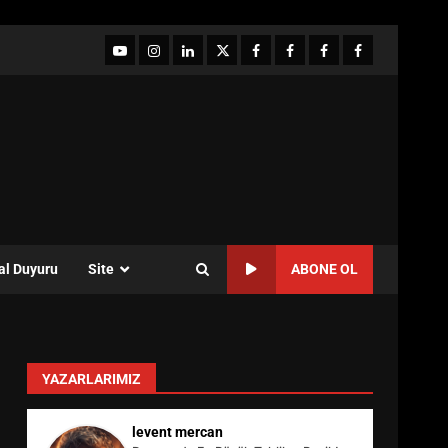
YouTube
Instagram
LinkedIn
twitter
facebook-
Facebook-
Facebook-
Facebook-
1
2
3
Grup
al Duyuru
Site
ABONE OL
YAZARLARIMIZ
levent mercan