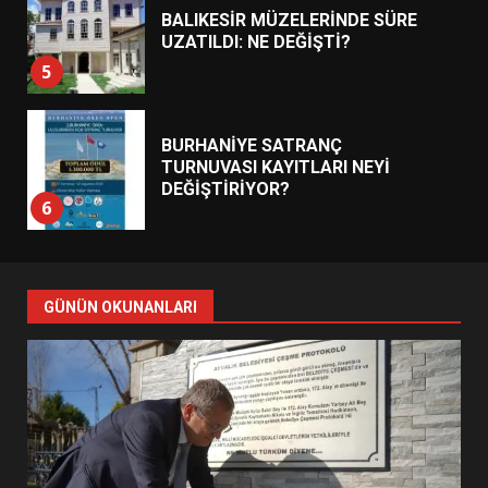
BALIKESİR MÜZELERİNDE SÜRE
UZATILDI: NE DEĞİŞTİ?
5
BURHANİYE SATRANÇ
TURNUVASI KAYITLARI NEYİ
DEĞİŞTİRİYOR?
6
BURHANİYE BELEDİYESPOR’DA
YENİ YÖNETİM NASIL
GÜNÜN OKUNANLARI
ŞEKİLLENDİ?
7
AYVALIK SU MİRASI İÇİN
HAREKETE GEÇİYOR: GÖZLER
BULUŞMADA
1