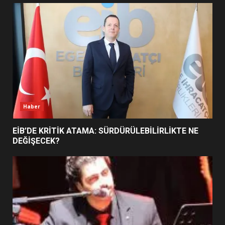
UZATILDI: NE DEĞİŞTİ?
5
BURHANİYE SATRANÇ
TURNUVASI KAYITLARI NEYİ
DEĞİŞTİRİYOR?
6
Haber
BURHANİYE BELEDİYESPOR’DA
YENİ YÖNETİM NASIL
EİB’DE KRİTİK ATAMA: SÜRDÜRÜLEBİLİRLİKTE NE
ŞEKİLLENDİ?
DEĞİŞECEK?
7