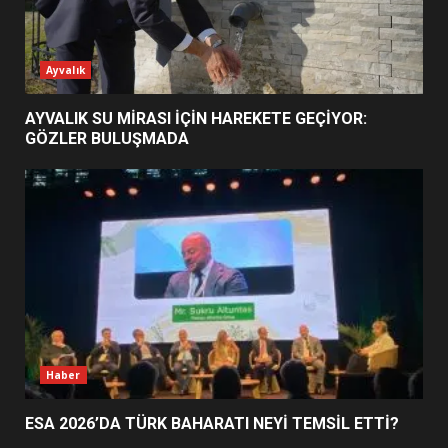
ESA 2026’DA TÜRK BAHARATI
Ayvalık
NEYİ TEMSİL ETTİ?
2
AYVALIK SU MİRASI İÇİN HAREKETE GEÇİYOR:
GÖZLER BULUŞMADA
EİB’DE KRİTİK ATAMA:
SÜRDÜRÜLEBİLİRLİKTE NE
DEĞİŞECEK?
3
EDREMİT’İN GURURU TÜRKİYE
FİNALİNDE NE BAŞARDI?
4
Haber
ESA 2026’DA TÜRK BAHARATI NEYİ TEMSİL ETTİ?
BALIKESİR MÜZELERİNDE SÜRE