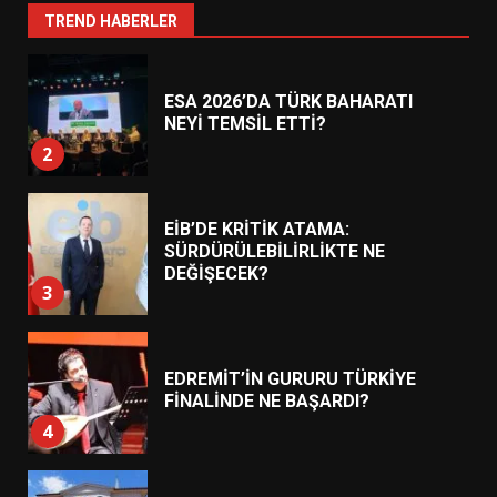
1
TREND HABERLER
ESA 2026’DA TÜRK BAHARATI
NEYİ TEMSİL ETTİ?
2
EİB’DE KRİTİK ATAMA:
SÜRDÜRÜLEBİLİRLİKTE NE
DEĞİŞECEK?
3
EDREMİT’İN GURURU TÜRKİYE
FİNALİNDE NE BAŞARDI?
4