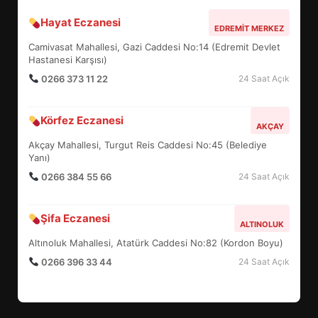
Hayat Eczanesi
BALIKESİR MÜZELERİNDE SÜRE
EDREMIT MERKEZ
UZATILDI: NE DEĞİŞTİ?
Camivasat Mahallesi, Gazi Caddesi No:14 (Edremit Devlet
5
Hastanesi Karşısı)
0266 373 11 22
24 Saat Açık
BURHANİYE SATRANÇ
Körfez Eczanesi
TURNUVASI KAYITLARI NEYİ
AKÇAY
DEĞİŞTİRİYOR?
Akçay Mahallesi, Turgut Reis Caddesi No:45 (Belediye
6
Yanı)
0266 384 55 66
24 Saat Açık
BURHANİYE BELEDİYESPOR’DA
YENİ YÖNETİM NASIL
Şifa Eczanesi
ALTINOLUK
ŞEKİLLENDİ?
7
Altınoluk Mahallesi, Atatürk Caddesi No:82 (Kordon Boyu)
0266 396 33 44
24 Saat Açık
AYVALIK SU MİRASI İÇİN
HAREKETE GEÇİYOR: GÖZLER
BULUŞMADA