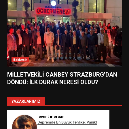
Balıkesir
MİLLETVEKİLİ CANBEY STRAZBURG’DAN
DÖNDÜ: İLK DURAK NERESİ OLDU?
YAZARLARIMIZ
levent mercan
Depremde En Büyük Tehlike: Panik!