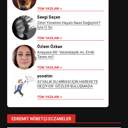
TÜM YAZILARI »
Sevgi Seçen
Zihin Yönetimi Hayatı Nasıl Değiştirir?
İşte O Sır
TÜM YAZILARI »
Özlem Özkan
Anayasa 66: Vatandaşlık mı, Etnik
Tanım mı?
EİB’DE KRİTİK ATAMA:
TÜM YAZILARI »
SÜRDÜRÜLEBİLİRLİKTE NE
DEĞİŞECEK?
yonetim
3
AYVALIK SU MİRASI İÇİN HAREKETE
GEÇİYOR: GÖZLER BULUŞMADA
TÜM YAZILARI »
EDREMİT’İN GURURU TÜRKİYE
FİNALİNDE NE BAŞARDI?
4
EDREMIT NÖBETÇI ECZANELER