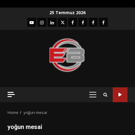
Skip
25 Temmuz 2026
to
YouTube
Instagram
LinkedIn
twitter
facebook-
Facebook-
Facebook-
Facebook-
content
1
2
3
Grup
PRIMARY
MENU
Home
yoğun mesai
yoğun mesai