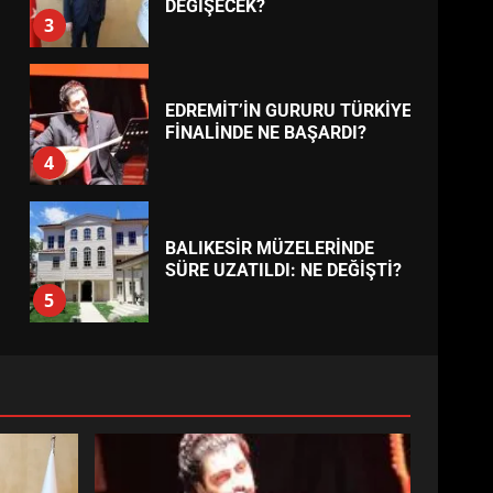
BURHANİYE
BELEDİYESPOR’DA YENİ
YÖNETİM NASIL ŞEKİLLENDİ?
7
TREND HABERLER
AYVALIK SU MİRASI İÇİN
HAREKETE GEÇİYOR: GÖZLER
BULUŞMADA
1
ESA 2026’DA TÜRK BAHARATI
NEYİ TEMSİL ETTİ?
2
EİB’DE KRİTİK ATAMA:
SÜRDÜRÜLEBİLİRLİKTE NE
DEĞİŞECEK?
3