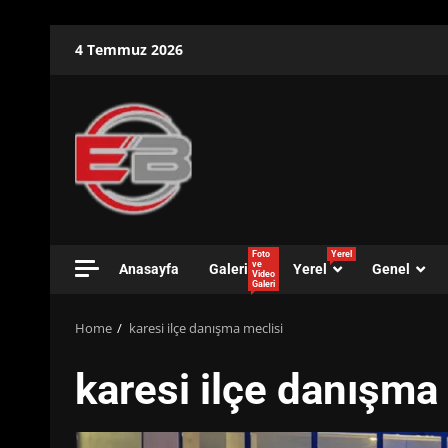
Skip
4 Temmuz 2026
to
content
Foto
Yerel
ve
Anasayfa
Galeri
Yerel
Genel
Video
Galeri
Home
karesi ilçe danışma meclisi
karesi ilçe danışma