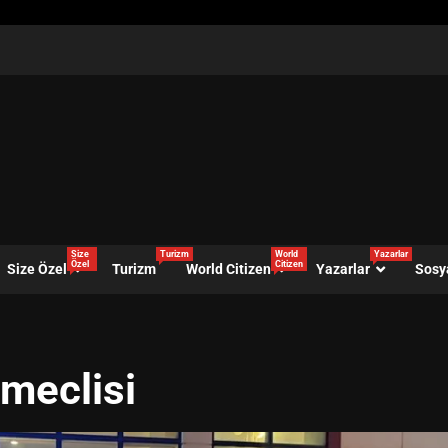
Size
Turizm
World
Yazarlar
Özel
Citizen
Size Özel
Turizm
World Citizen
Yazarlar
Sosy
 meclisi