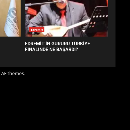
EDREMİT’İN GURURU TÜRKİYE
FİNALİNDE NE BAŞARDI?
4
BALIKESİR MÜZELERİNDE
SÜRE UZATILDI: NE DEĞİŞTİ?
5
BURHANİYE SATRANÇ
TURNUVASI KAYITLARI NEYİ
DEĞİŞTİRİYOR?
6
BURHANİYE