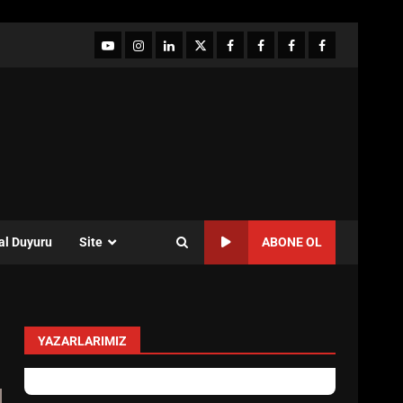
YouTube
Instagram
LinkedIn
twitter
facebook-
Facebook-
Facebook-
Facebook-
1
2
3
Grup
al Duyuru
Site
ABONE OL
YAZARLARIMIZ
levent mercan