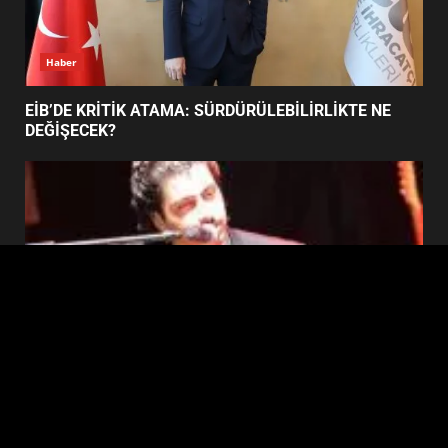
DEĞİŞTİRİYOR?
6
Haber
BURHANİYE BELEDİYESPOR’DA
YENİ YÖNETİM NASIL
EİB’DE KRİTİK ATAMA: SÜRDÜRÜLEBİLİRLİKTE NE
ŞEKİLLENDİ?
DEĞİŞECEK?
7
Edremit
EDREMİT’İN GURURU TÜRKİYE FİNALİNDE NE
BAŞARDI?