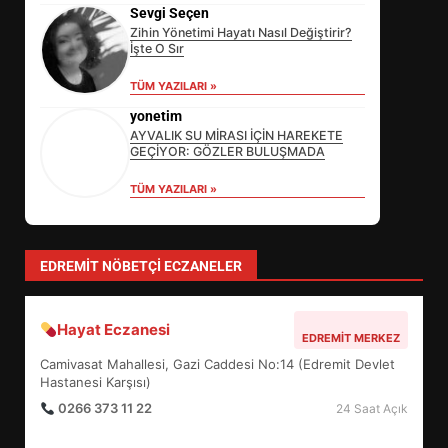
Sevgi Seçen
Zihin Yönetimi Hayatı Nasıl Değiştirir?
İşte O Sır
EİB’DE KRİTİK ATAMA:
TÜM YAZILARI »
SÜRDÜRÜLEBİLİRLİKTE NE
DEĞİŞECEK?
yonetim
3
AYVALIK SU MİRASI İÇİN HAREKETE
GEÇİYOR: GÖZLER BULUŞMADA
TÜM YAZILARI »
EDREMİT’İN GURURU TÜRKİYE
FİNALİNDE NE BAŞARDI?
4
EDREMIT NÖBETÇI ECZANELER
Hayat Eczanesi
BALIKESİR MÜZELERİNDE SÜRE
EDREMIT MERKEZ
UZATILDI: NE DEĞİŞTİ?
Camivasat Mahallesi, Gazi Caddesi No:14 (Edremit Devlet
5
Hastanesi Karşısı)
0266 373 11 22
24 Saat Açık