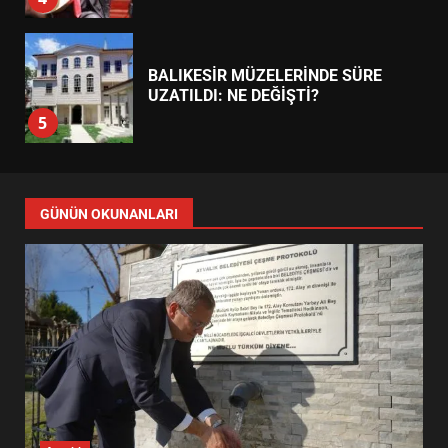
BALIKESİR MÜZELERİNDE SÜRE
UZATILDI: NE DEĞİŞTİ?
5
BURHANİYE SATRANÇ
TURNUVASI KAYITLARI NEYİ
GÜNÜN OKUNANLARI
DEĞİŞTİRİYOR?
6
BURHANİYE BELEDİYESPOR’DA
YENİ YÖNETİM NASIL
ŞEKİLLENDİ?
7
AYVALIK SU MİRASI İÇİN