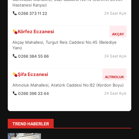
4
Hastanesi Karşısı)
0266 373 11 22
24 Saat Açık
BALIKESİR MÜZELERİNDE SÜRE
Körfez Eczanesi
AKÇAY
UZATILDI: NE DEĞİŞTİ?
Akçay Mahallesi, Turgut Reis Caddesi No:45 (Belediye
5
Yanı)
0266 384 55 66
24 Saat Açık
BURHANİYE SATRANÇ
TURNUVASI KAYITLARI NEYİ
Şifa Eczanesi
ALTINOLUK
DEĞİŞTİRİYOR?
6
Altınoluk Mahallesi, Atatürk Caddesi No:82 (Kordon Boyu)
0266 396 33 44
24 Saat Açık
BURHANİYE BELEDİYESPOR’DA
YENİ YÖNETİM NASIL
ŞEKİLLENDİ?
7
TREND HABERLER