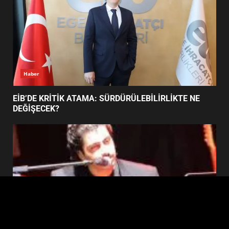
BALIKESİR MÜZELERİNDE SÜRE
UZATILDI: NE DEĞİŞTİ?
5
Haber
BURHANİYE SATRANÇ
TURNUVASI KAYITLARI NEYİ
EİB’DE KRİTİK ATAMA: SÜRDÜRÜLEBİLİRLİKTE NE
DEĞİŞTİRİYOR?
DEĞİŞECEK?
6
BURHANİYE BELEDİYESPOR’DA
YENİ YÖNETİM NASIL
ŞEKİLLENDİ?
7