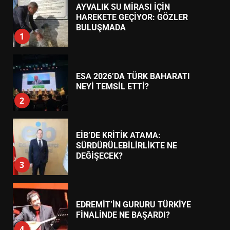
AYVALIK SU MİRASI İÇİN
HAREKETE GEÇİYOR: GÖZLER
BULUŞMADA
1
ESA 2026’DA TÜRK BAHARATI
NEYİ TEMSİL ETTİ?
2
EİB’DE KRİTİK ATAMA:
SÜRDÜRÜLEBİLİRLİKTE NE
DEĞİŞECEK?
3
EDREMİT’İN GURURU TÜRKİYE
FİNALİNDE NE BAŞARDI?
4