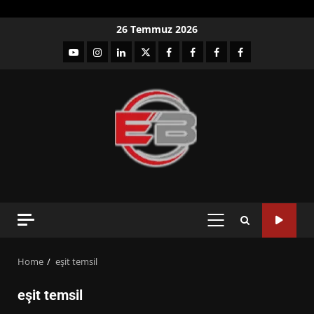
Skip
26 Temmuz 2026
to
YouTube
Instagram
LinkedIn
twitter
facebook-
Facebook-
Facebook-
Facebook-
content
1
2
3
Grup
PRIMARY
MENU
Home
eşit temsil
eşit temsil