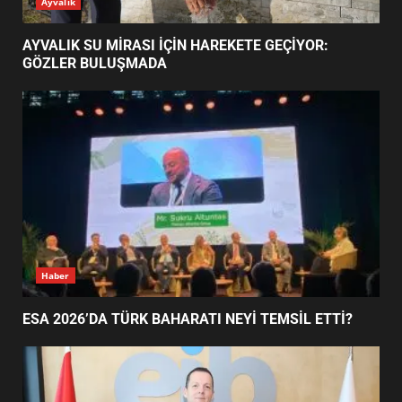
Ayvalık
HAREKETE GEÇİYOR: GÖZLER
BULUŞMADA
1
AYVALIK SU MİRASI İÇİN HAREKETE GEÇİYOR:
GÖZLER BULUŞMADA
ESA 2026’DA TÜRK BAHARATI
NEYİ TEMSİL ETTİ?
2
EİB’DE KRİTİK ATAMA:
SÜRDÜRÜLEBİLİRLİKTE NE
DEĞİŞECEK?
3
Haber
ESA 2026’DA TÜRK BAHARATI NEYİ TEMSİL ETTİ?
EDREMİT’İN GURURU TÜRKİYE
FİNALİNDE NE BAŞARDI?
4