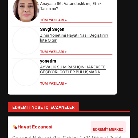
Anayasa 66: Vatandaşlık mı, Etnik
Tanım mı?
TÜM YAZILARI »
Sevgi Seçen
Zihin Yönetimi Hayatı Nasıl Değiştirir?
İşte O Sır
TÜM YAZILARI »
yonetim
AYVALIK SU MİRASI İÇİN HAREKETE
GEÇİYOR: GÖZLER BULUŞMADA
TÜM YAZILARI »
EİB’DE KRİTİK ATAMA:
SÜRDÜRÜLEBİLİRLİKTE NE
DEĞİŞECEK?
3
EDREMIT NÖBETÇI ECZANELER
Hayat Eczanesi
EDREMİT’İN GURURU TÜRKİYE
EDREMIT MERKEZ
FİNALİNDE NE BAŞARDI?
Camivasat Mahallesi, Gazi Caddesi No:14 (Edremit Devlet