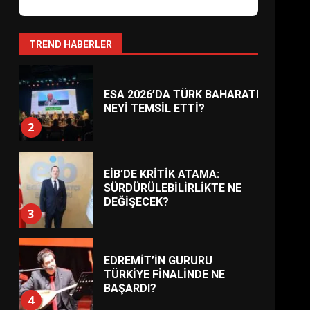
AYVALIK SU MİRASI İÇİN
HAREKETE GEÇİYOR: GÖZLER
BULUŞMADA
1
TREND HABERLER
ESA 2026’DA TÜRK BAHARATI
NEYİ TEMSİL ETTİ?
2
EİB’DE KRİTİK ATAMA:
SÜRDÜRÜLEBİLİRLİKTE NE
DEĞİŞECEK?
3
EDREMİT’İN GURURU
TÜRKİYE FİNALİNDE NE
BAŞARDI?
4