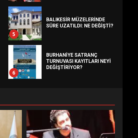
BALIKESİR MÜZELERİNDE
SÜRE UZATILDI: NE DEĞİŞTİ?
5
BURHANİYE SATRANÇ
TURNUVASI KAYITLARI NEYİ
DEĞİŞTİRİYOR?
6
BURHANİYE
BELEDİYESPOR’DA YENİ
YÖNETİM NASIL ŞEKİLLENDİ?
7
AYVALIK SU MİRASI İÇİN