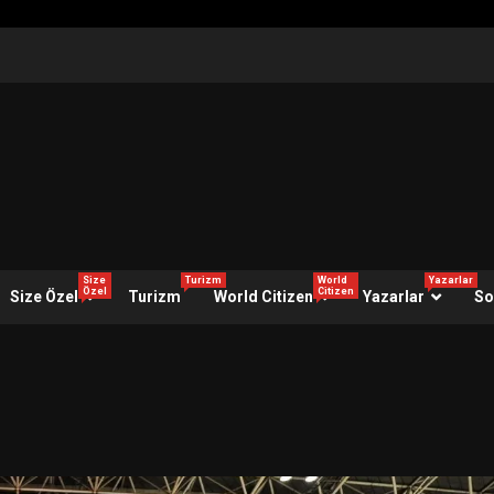
Size
Turizm
World
Yazarlar
Özel
Citizen
Size Özel
Turizm
World Citizen
Yazarlar
So