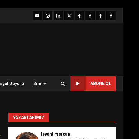
YouTube
Instagram
LinkedIn
twitter
facebook-
Facebook-
Facebook-
Facebook-
1
2
3
Grup
syal Duyuru
Site
ABONE OL
YAZARLARIMIZ
levent mercan