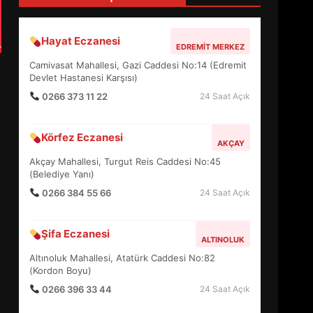
4
Hayat Eczanesi
EDREMIT MERKEZ
BALIKESİR MÜZELERİNDE
Camivasat Mahallesi, Gazi Caddesi No:14 (Edremit
SÜRE UZATILDI: NE DEĞİŞTİ?
Devlet Hastanesi Karşısı)
5
0266 373 11 22
24 Saat Açık
Körfez Eczanesi
BURHANİYE SATRANÇ
AKÇAY
TURNUVASI KAYITLARI NEYİ
Akçay Mahallesi, Turgut Reis Caddesi No:45
DEĞİŞTİRİYOR?
(Belediye Yanı)
6
0266 384 55 66
24 Saat Açık
BURHANİYE
Şifa Eczanesi
BELEDİYESPOR’DA YENİ
ALTINOLUK
YÖNETİM NASIL ŞEKİLLENDİ?
Altınoluk Mahallesi, Atatürk Caddesi No:82
7
(Kordon Boyu)
0266 396 33 44
24 Saat Açık