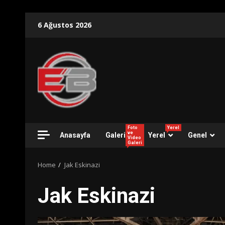
Skip
6 Ağustos 2026
to
content
Foto
Yerel
ve
Anasayfa
Galeri
Yerel
Genel
Video
Galeri
Home
Jak Eskinazi
Jak Eskinazi