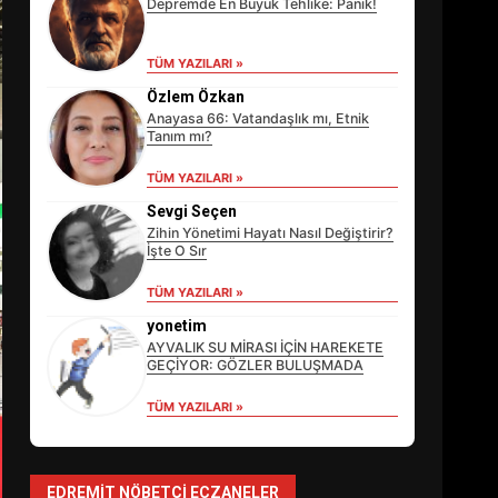
Depremde En Büyük Tehlike: Panik!
TÜM YAZILARI »
Özlem Özkan
Anayasa 66: Vatandaşlık mı, Etnik
Tanım mı?
TÜM YAZILARI »
Sevgi Seçen
Zihin Yönetimi Hayatı Nasıl Değiştirir?
İşte O Sır
TÜM YAZILARI »
EİB’DE KRİTİK ATAMA:
SÜRDÜRÜLEBİLİRLİKTE NE
yonetim
DEĞİŞECEK?
AYVALIK SU MİRASI İÇİN HAREKETE
3
GEÇİYOR: GÖZLER BULUŞMADA
TÜM YAZILARI »
EDREMİT’İN GURURU
TÜRKİYE FİNALİNDE NE
BAŞARDI?
EDREMIT NÖBETÇI ECZANELER