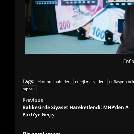
Enfl
Tags:
ekonomi haberleri
enerji maliyetleri
enflasyon bek
raporu
Post
Previous
Balıkesir’de Siyaset Hareketlendi: MHP’den A
navigation
Parti’ye Geçiş
Bir yanıt yazın