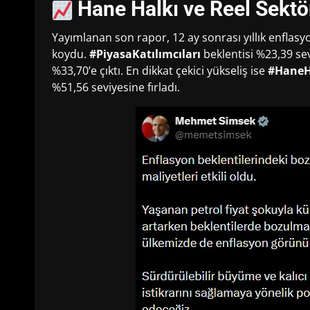
Hane Halkı ve Reel Sektör
Yayımlanan son rapor, 12 ay sonrası yıllık enfla
koydu.
#PiyasaKatılımcıları
beklentisi %23,39 se
%33,70’e çıktı. En dikkat çekici yükseliş ise
#HaneH
%51,56 seviyesine fırladı.