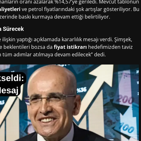
nananların oranı azalarak %14,57’ye geriledi. Mevcut tablonun
liyetleri
ve petrol fiyatlarındaki şok artışlar gösteriliyor. Bu
erinde baskı kurmaya devam ettiği belirtiliyor.
ka Sürecek
e ilişkin yaptığı açıklamada kararlılık mesajı verdi. Şimşek,
te beklentileri bozsa da
fiyat istikrarı
hedefimizden taviz
n tüm adımlar atılmaya devam edilecek” dedi.