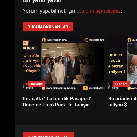
Yorum yapabilmek için
oturum açmalısınız
.
BUGÜN OKUNANLAR
Ekonomi
Ekonomi
İhracatta ‘Diplomatik Pasaport’
Su ürünleri i
Dönemi: ThinkPack ile Tanışın
milyon $