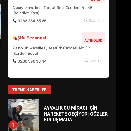
EDREMİT’İN GURURU TÜRKİYE
FİNALİNDE NE BAŞARDI?
Hayat Eczanesi
4
EDREMIT MERKEZ
Camivasat Mahallesi, Gazi Caddesi No:14 (Edremit
Devlet Hastanesi Karşısı)
BALIKESİR MÜZELERİNDE
0266 373 11 22
24 Saat Açık
SÜRE UZATILDI: NE DEĞİŞTİ?
5
Körfez Eczanesi
AKÇAY
Akçay Mahallesi, Turgut Reis Caddesi No:45
(Belediye Yanı)
BURHANİYE SATRANÇ
TURNUVASI KAYITLARI NEYİ
0266 384 55 66
24 Saat Açık
DEĞİŞTİRİYOR?
6
Şifa Eczanesi
ALTINOLUK
Altınoluk Mahallesi, Atatürk Caddesi No:82
BURHANİYE
(Kordon Boyu)
BELEDİYESPOR’DA YENİ
0266 396 33 44
24 Saat Açık
YÖNETİM NASIL ŞEKİLLENDİ?
7