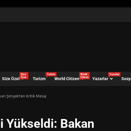
Size
Turizm
World
Yazarlar
Özel
Citizen
Size Özel
Turizm
World Citizen
Yazarlar
Sosy
kan Şimşek’ten Kritik Mesaj
i Yükseldi: Bakan