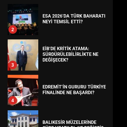
AYVALIK SU MİRASI İÇİN
TREND HABERLER
HAREKETE GEÇİYOR: GÖZLER
BULUŞMADA
1
ESA 2026’DA TÜRK BAHARATI
NEYİ TEMSİL ETTİ?
2
EİB’DE KRİTİK ATAMA:
SÜRDÜRÜLEBİLİRLİKTE NE
DEĞİŞECEK?
3
EDREMİT’İN GURURU TÜRKİYE