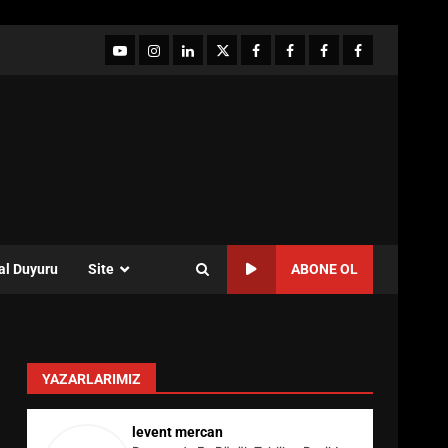
YouTube
Instagram
LinkedIn
twitter
facebook-
Facebook-
Facebook-
Facebook-
1
2
3
Grup
al Duyuru
Site
ABONE OL
YAZARLARIMIZ
levent mercan