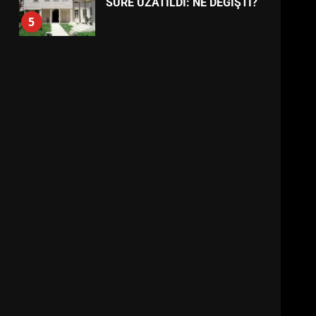
FİNALİNDE NE BAŞARDI?
4
BALIKESİR MÜZELERİNDE
SÜRE UZATILDI: NE DEĞİŞTİ?
5
BURHANİYE SATRANÇ
TURNUVASI KAYITLARI NEYİ
DEĞİŞTİRİYOR?
6
BURHANİYE
BELEDİYESPOR’DA YENİ
YÖNETİM NASIL ŞEKİLLENDİ?
7