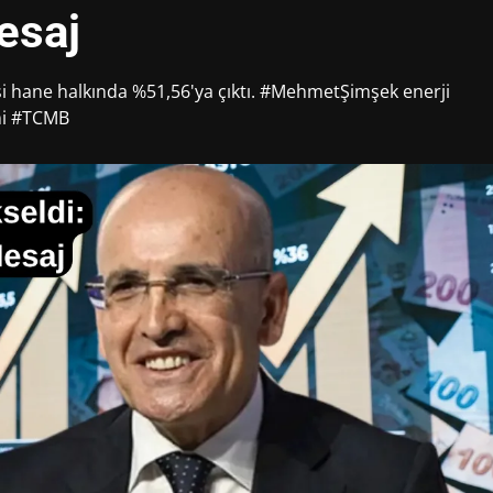
esaj
i hane halkında %51,56'ya çıktı. #MehmetŞimşek enerji
mi #TCMB