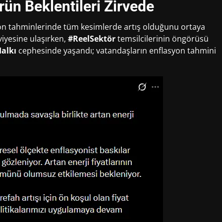
ün Beklentileri Zirvede
syon tahminlerinde tüm kesimlerde artış olduğunu ortaya
viyesine ulaşırken,
#ReelSektör
temsilcilerinin öngörüsü
alkı
cephesinde yaşandı; vatandaşların enflasyon tahmini