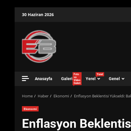
Skip
30 Haziran 2026
to
content
Foto
Yerel
ve
Anasayfa
Galeri
Yerel
Genel
Video
Galeri
Home
Haber
Ekonomi
Enflasyon Beklentisi Yükseldi: Ba
Ekonomi
Enflasyon Beklentis