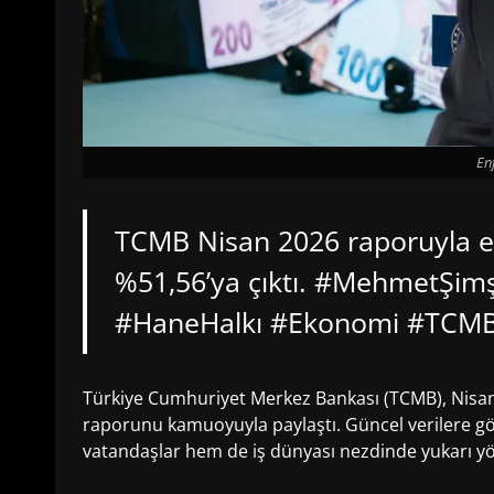
En
TCMB Nisan 2026 raporuyla en
%51,56’ya çıktı. #MehmetŞimşe
#HaneHalkı #Ekonomi #TCM
Türkiye Cumhuriyet Merkez Bankası (TCMB), Nis
raporunu kamuoyuyla paylaştı. Güncel verilere gö
vatandaşlar hem de iş dünyası nezdinde yukarı yö