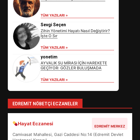
EİB’DE KRİTİK ATAMA:
SÜRDÜRÜLEBİLİRLİKTE NE
TÜM YAZILARI »
DEĞİŞECEK?
Sevgi Seçen
3
Zihin Yönetimi Hayatı Nasıl Değiştirir?
İşte O Sır
TÜM YAZILARI »
EDREMİT’İN GURURU TÜRKİYE
yonetim
FİNALİNDE NE BAŞARDI?
AYVALIK SU MİRASI İÇİN HAREKETE
4
GEÇİYOR: GÖZLER BULUŞMADA
TÜM YAZILARI »
BALIKESİR MÜZELERİNDE SÜRE
UZATILDI: NE DEĞİŞTİ?
EDREMIT NÖBETÇI ECZANELER
5
Hayat Eczanesi
BURHANİYE SATRANÇ
EDREMIT MERKEZ
TURNUVASI KAYITLARI NEYİ
Camivasat Mahallesi, Gazi Caddesi No:14 (Edremit Devlet
DEĞİŞTİRİYOR?
Hastanesi Karşısı)