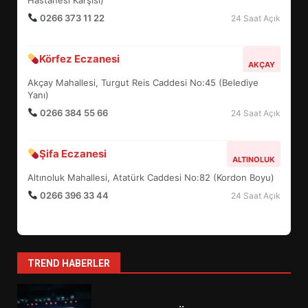
6
0266 373 11 22
24 Saat Açık
BURHANİYE BELEDİYESPOR’DA
Körfez Eczanesi
AKÇAY
YENİ YÖNETİM NASIL
Akçay Mahallesi, Turgut Reis Caddesi No:45 (Belediye
ŞEKİLLENDİ?
7
Yanı)
0266 384 55 66
24 Saat Açık
AYVALIK SU MİRASI İÇİN
Şifa Eczanesi
HAREKETE GEÇİYOR: GÖZLER
ALTINOLUK
BULUŞMADA
Altınoluk Mahallesi, Atatürk Caddesi No:82 (Kordon Boyu)
1
0266 396 33 44
24 Saat Açık
ESA 2026’DA TÜRK BAHARATI
NEYİ TEMSİL ETTİ?
TREND HABERLER
2