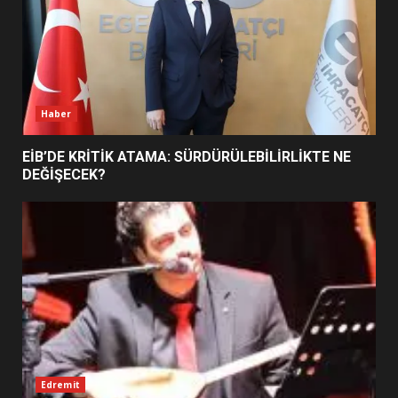
BURHANİYE BELEDİYESPOR’DA
YENİ YÖNETİM NASIL
ŞEKİLLENDİ?
7
Haber
EİB’DE KRİTİK ATAMA: SÜRDÜRÜLEBİLİRLİKTE NE
DEĞİŞECEK?
Edremit