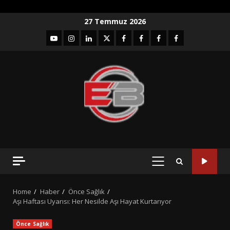
Skip
27 Temmuz 2026
to
YouTube
Instagram
LinkedIn
twitter
facebook-
Facebook-
Facebook-
Facebook-
content
1
2
3
Grup
PRIMARY
MENU
Home
Haber
Önce Sağlık
Aşı Haftası Uyarısı: Her Nesilde Aşı Hayat Kurtarıyor
Önce Sağlık