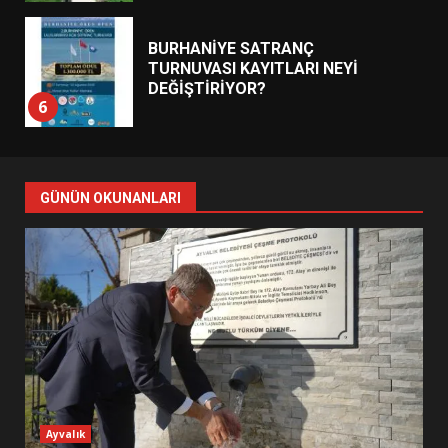
BURHANİYE BELEDİYESPOR’DA
YENİ YÖNETİM NASIL
ŞEKİLLENDİ?
7
AYVALIK SU MİRASI İÇİN
GÜNÜN OKUNANLARI
HAREKETE GEÇİYOR: GÖZLER
BULUŞMADA
1
ESA 2026’DA TÜRK BAHARATI
NEYİ TEMSİL ETTİ?
2
EİB’DE KRİTİK ATAMA:
Ayvalık