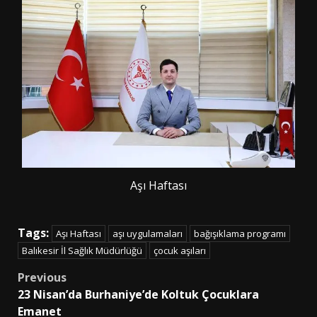
Aşı Haftası
Tags:
Aşı Haftası
aşı uygulamaları
bağışıklama programı
Balıkesir İl Sağlık Müdürlüğü
çocuk aşıları
Post
Previous
23 Nisan’da Burhaniye’de Koltuk Çocuklara
navigation
Emanet