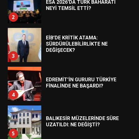
EİB’DE KRİTİK ATAMA:
SÜRDÜRÜLEBİLİRLİKTE NE
DEĞİŞECEK?
3
EDREMİT’İN GURURU TÜRKİYE
FİNALİNDE NE BAŞARDI?
4
BALIKESİR MÜZELERİNDE SÜRE
UZATILDI: NE DEĞİŞTİ?
5
BURHANİYE SATRANÇ
TURNUVASI KAYITLARI NEYİ
DEĞİŞTİRİYOR?
6