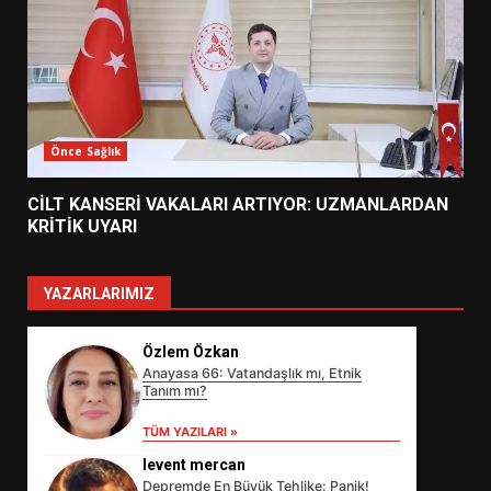
Önce Sağlık
CİLT KANSERİ VAKALARI ARTIYOR: UZMANLARDAN
KRİTİK UYARI
YAZARLARIMIZ
Özlem Özkan
Anayasa 66: Vatandaşlık mı, Etnik
Tanım mı?
TÜM YAZILARI »
levent mercan
Depremde En Büyük Tehlike: Panik!