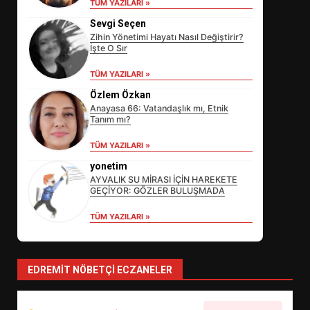
TÜM YAZILARI »
Sevgi Seçen
Zihin Yönetimi Hayatı Nasıl Değiştirir?
İşte O Sır
TÜM YAZILARI »
Özlem Özkan
Anayasa 66: Vatandaşlık mı, Etnik
Tanım mı?
EİB’DE KRİTİK ATAMA:
TÜM YAZILARI »
SÜRDÜRÜLEBİLİRLİKTE NE
DEĞİŞECEK?
yonetim
3
AYVALIK SU MİRASI İÇİN HAREKETE
GEÇİYOR: GÖZLER BULUŞMADA
TÜM YAZILARI »
EDREMİT’İN GURURU TÜRKİYE
FİNALİNDE NE BAŞARDI?
4
EDREMIT NÖBETÇI ECZANELER