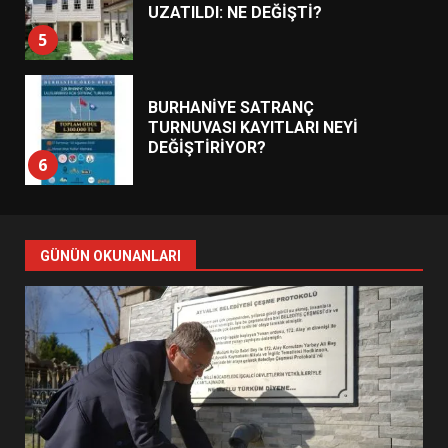
UZATILDI: NE DEĞİŞTİ?
5
BURHANİYE SATRANÇ
TURNUVASI KAYITLARI NEYİ
DEĞİŞTİRİYOR?
6
BURHANİYE BELEDİYESPOR’DA
YENİ YÖNETİM NASIL
GÜNÜN OKUNANLARI
ŞEKİLLENDİ?
7
AYVALIK SU MİRASI İÇİN
HAREKETE GEÇİYOR: GÖZLER
BULUŞMADA
1