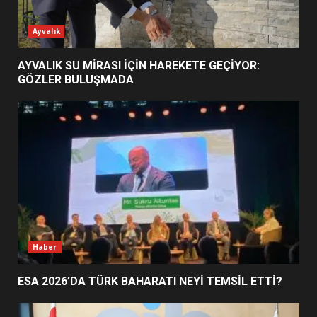
ESA 2026’DA TÜRK BAHARATI
Ayvalık
NEYİ TEMSİL ETTİ?
2
AYVALIK SU MİRASI İÇİN HAREKETE GEÇİYOR:
GÖZLER BULUŞMADA
EİB’DE KRİTİK ATAMA:
SÜRDÜRÜLEBİLİRLİKTE NE
DEĞİŞECEK?
3
EDREMİT’İN GURURU TÜRKİYE
FİNALİNDE NE BAŞARDI?
4
Haber
ESA 2026’DA TÜRK BAHARATI NEYİ TEMSİL ETTİ?
BALIKESİR MÜZELERİNDE SÜRE
UZATILDI: NE DEĞİŞTİ?