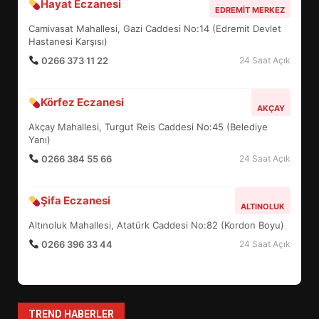
Hayat Eczanesi
BALIKESİR MÜZELERİNDE SÜRE
EDREMIT MERKEZ
UZATILDI: NE DEĞİŞTİ?
Camivasat Mahallesi, Gazi Caddesi No:14 (Edremit Devlet
5
Hastanesi Karşısı)
0266 373 11 22
24 Saat Açık
BURHANİYE SATRANÇ
Körfez Eczanesi
TURNUVASI KAYITLARI NEYİ
AKÇAY
DEĞİŞTİRİYOR?
Akçay Mahallesi, Turgut Reis Caddesi No:45 (Belediye
6
Yanı)
0266 384 55 66
24 Saat Açık
BURHANİYE BELEDİYESPOR’DA
YENİ YÖNETİM NASIL
Şifa Eczanesi
ALTINOLUK
ŞEKİLLENDİ?
7
Altınoluk Mahallesi, Atatürk Caddesi No:82 (Kordon Boyu)
0266 396 33 44
24 Saat Açık
AYVALIK SU MİRASI İÇİN
HAREKETE GEÇİYOR: GÖZLER
BULUŞMADA
1
TREND HABERLER