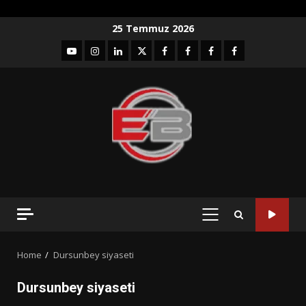
Skip
25 Temmuz 2026
to
YouTube
Instagram
LinkedIn
twitter
facebook-
Facebook-
Facebook-
Facebook-
content
1
2
3
Grup
PRIMARY
MENU
Home
Dursunbey siyaseti
Dursunbey siyaseti