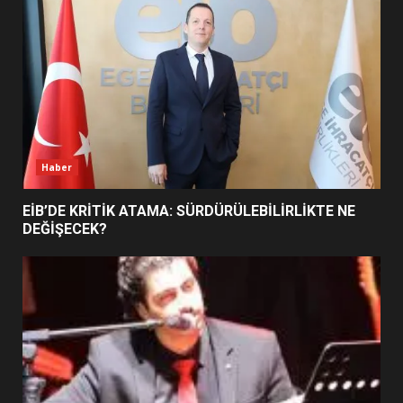
5
BURHANİYE SATRANÇ
TURNUVASI KAYITLARI NEYİ
DEĞİŞTİRİYOR?
6
Haber
BURHANİYE BELEDİYESPOR’DA
YENİ YÖNETİM NASIL
EİB’DE KRİTİK ATAMA: SÜRDÜRÜLEBİLİRLİKTE NE
ŞEKİLLENDİ?
DEĞİŞECEK?
7