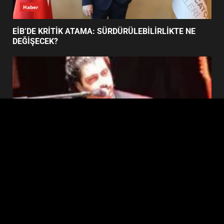
6
Haber
EİB’DE KRİTİK ATAMA: SÜRDÜRÜLEBİLİRLİKTE NE
BURHANİYE BELEDİYESPOR’DA
DEĞİŞECEK?
YENİ YÖNETİM NASIL
ŞEKİLLENDİ?
7
Edremit
EDREMİT’İN GURURU TÜRKİYE FİNALİNDE NE
BAŞARDI?