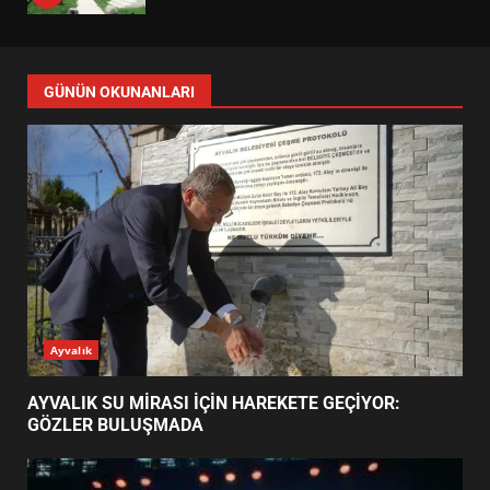
DEĞİŞTİRİYOR?
6
GÜNÜN OKUNANLARI
BURHANİYE BELEDİYESPOR’DA
YENİ YÖNETİM NASIL
ŞEKİLLENDİ?
7
AYVALIK SU MİRASI İÇİN
HAREKETE GEÇİYOR: GÖZLER
BULUŞMADA
1
Ayvalık
ESA 2026’DA TÜRK BAHARATI
AYVALIK SU MİRASI İÇİN HAREKETE GEÇİYOR:
NEYİ TEMSİL ETTİ?
GÖZLER BULUŞMADA
2