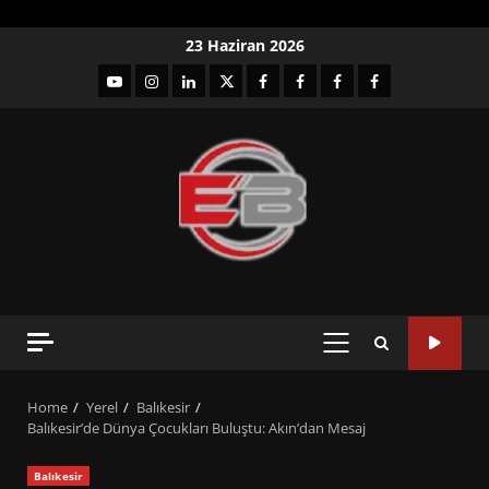
Skip
23 Haziran 2026
to
YouTube
Instagram
LinkedIn
twitter
facebook-
Facebook-
Facebook-
Facebook-
content
1
2
3
Grup
PRIMARY
MENU
Home
Yerel
Balıkesir
Balıkesir’de Dünya Çocukları Buluştu: Akın’dan Mesaj
Balıkesir