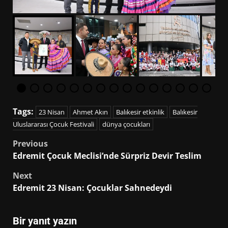
Tags:
23 Nisan
Ahmet Akın
Balıkesir etkinlik
Balıkesir
Uluslararası Çocuk Festivali
dünya çocukları
Post
Previous
Edremit Çocuk Meclisi’nde Sürpriz Devir Teslim
navigation
Next
Edremit 23 Nisan: Çocuklar Sahnedeydi
Bir yanıt yazın