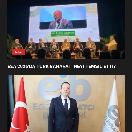
EİB’DE KRİTİK ATAMA:
SÜRDÜRÜLEBİLİRLİKTE NE
DEĞİŞECEK?
3
EDREMİT’İN GURURU TÜRKİYE
Haber
FİNALİNDE NE BAŞARDI?
4
ESA 2026’DA TÜRK BAHARATI NEYİ TEMSİL ETTİ?
BALIKESİR MÜZELERİNDE SÜRE
UZATILDI: NE DEĞİŞTİ?
5
BURHANİYE SATRANÇ
TURNUVASI KAYITLARI NEYİ
DEĞİŞTİRİYOR?