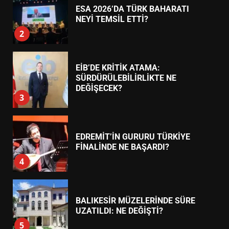
EİB’DE KRİTİK ATAMA:
SÜRDÜRÜLEBİLİRLİKTE NE
DEĞİŞECEK?
3
EDREMİT’İN GURURU TÜRKİYE
FİNALİNDE NE BAŞARDI?
4
BALIKESİR MÜZELERİNDE SÜRE
UZATILDI: NE DEĞİŞTİ?
5
BURHANİYE SATRANÇ
TURNUVASI KAYITLARI NEYİ