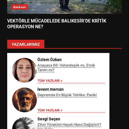
Balıkesir
VEKTÖRLE MÜCADELEDE BALIKESİR’DE KRİTİK
OPERASYON NE?
YAZARLARIMIZ
Özlem Özkan
Anayasa 66: Vatandaşlık mı, Etnik
Tanım mı?
TÜM YAZILARI »
levent mercan
Depremde En Büyük Tehlike: Panik!
TÜM YAZILARI »
Sevgi Seçen
Zihin Yönetimi Hayatı Nasıl Değiştirir?