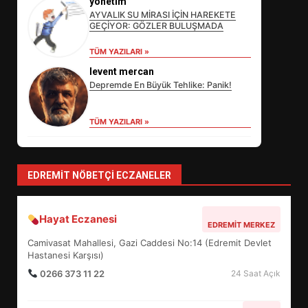
yonetim
AYVALIK SU MİRASI İÇİN HAREKETE
GEÇİYOR: GÖZLER BULUŞMADA
EİB’DE KRİTİK ATAMA:
TÜM YAZILARI »
SÜRDÜRÜLEBİLİRLİKTE NE
levent mercan
DEĞİŞECEK?
3
Depremde En Büyük Tehlike: Panik!
TÜM YAZILARI »
EDREMİT’İN GURURU TÜRKİYE
FİNALİNDE NE BAŞARDI?
4
EDREMIT NÖBETÇI ECZANELER
Hayat Eczanesi
BALIKESİR MÜZELERİNDE SÜRE
EDREMIT MERKEZ
UZATILDI: NE DEĞİŞTİ?
Camivasat Mahallesi, Gazi Caddesi No:14 (Edremit Devlet
5
Hastanesi Karşısı)
0266 373 11 22
24 Saat Açık
BURHANİYE SATRANÇ