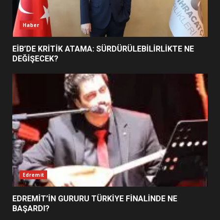
6
Haber
BURHANİYE BELEDİYESPOR’DA
YENİ YÖNETİM NASIL
EİB’DE KRİTİK ATAMA: SÜRDÜRÜLEBİLİRLİKTE NE
ŞEKİLLENDİ?
DEĞİŞECEK?
7
Edremit
EDREMİT’İN GURURU TÜRKİYE FİNALİNDE NE
BAŞARDI?