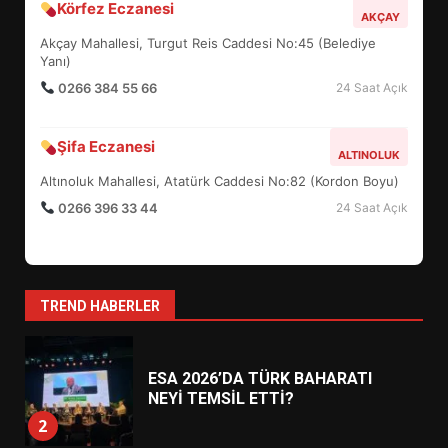
Körfez Eczanesi
TURNUVASI KAYITLARI NEYİ
AKÇAY
DEĞİŞTİRİYOR?
Akçay Mahallesi, Turgut Reis Caddesi No:45 (Belediye
6
Yanı)
0266 384 55 66
24 Saat Açık
BURHANİYE BELEDİYESPOR’DA
YENİ YÖNETİM NASIL
Şifa Eczanesi
ALTINOLUK
ŞEKİLLENDİ?
7
Altınoluk Mahallesi, Atatürk Caddesi No:82 (Kordon Boyu)
0266 396 33 44
24 Saat Açık
AYVALIK SU MİRASI İÇİN
HAREKETE GEÇİYOR: GÖZLER
BULUŞMADA
1
TREND HABERLER
ESA 2026’DA TÜRK BAHARATI
NEYİ TEMSİL ETTİ?
2