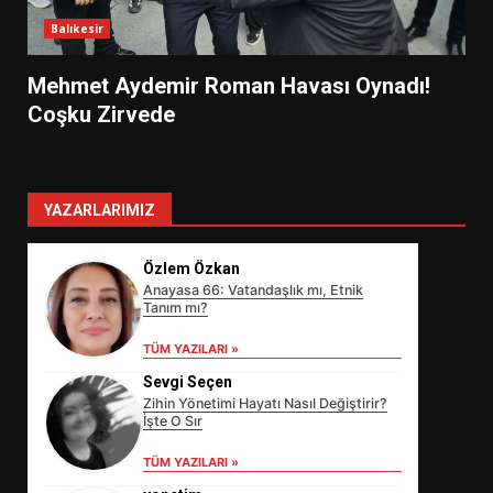
Balıkesir
Mehmet Aydemir Roman Havası Oynadı!
Coşku Zirvede
YAZARLARIMIZ
Özlem Özkan
Anayasa 66: Vatandaşlık mı, Etnik
Tanım mı?
TÜM YAZILARI »
Sevgi Seçen
Zihin Yönetimi Hayatı Nasıl Değiştirir?
İşte O Sır
TÜM YAZILARI »