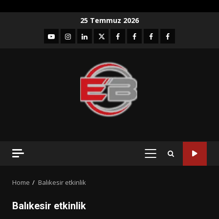
Skip
25 Temmuz 2026
to
YouTube
Instagram
LinkedIn
twitter
facebook-
Facebook-
Facebook-
Facebook-
content
1
2
3
Grup
PRIMARY
MENU
Home
Balıkesir etkinlik
Balıkesir etkinlik