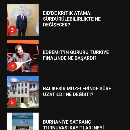
EİB’DE KRİTİK ATAMA:
SÜRDÜRÜLEBİLİRLİKTE NE
DEĞİŞECEK?
3
EDREMİT’İN GURURU TÜRKİYE
FİNALİNDE NE BAŞARDI?
4
BALIKESİR MÜZELERİNDE SÜRE
UZATILDI: NE DEĞİŞTİ?
5
BURHANİYE SATRANÇ
TURNUVASI KAYITLARI NEYİ