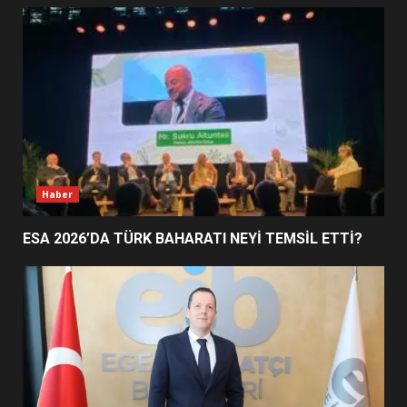
EİB’DE KRİTİK ATAMA:
SÜRDÜRÜLEBİLİRLİKTE NE
DEĞİŞECEK?
3
EDREMİT’İN GURURU TÜRKİYE
FİNALİNDE NE BAŞARDI?
4
Haber
ESA 2026’DA TÜRK BAHARATI NEYİ TEMSİL ETTİ?
BALIKESİR MÜZELERİNDE SÜRE
UZATILDI: NE DEĞİŞTİ?
5
BURHANİYE SATRANÇ
TURNUVASI KAYITLARI NEYİ
DEĞİŞTİRİYOR?