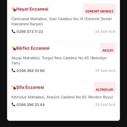
5
Hayat Eczanesi
EDREMIT MERKEZ
Camivasat Mahallesi, Gazi Caddesi No:14 (Edremit Devlet
BURHANİYE SATRANÇ
Hastanesi Karşısı)
TURNUVASI KAYITLARI NEYİ
DEĞİŞTİRİYOR?
0266 373 11 22
24 Saat Açık
6
Körfez Eczanesi
AKÇAY
BURHANİYE BELEDİYESPOR’DA
Akçay Mahallesi, Turgut Reis Caddesi No:45 (Belediye
YENİ YÖNETİM NASIL
Yanı)
ŞEKİLLENDİ?
0266 384 55 66
7
24 Saat Açık
Şifa Eczanesi
ALTINOLUK
AYVALIK SU MİRASI İÇİN
HAREKETE GEÇİYOR: GÖZLER
Altınoluk Mahallesi, Atatürk Caddesi No:82 (Kordon Boyu)
BULUŞMADA
0266 396 33 44
24 Saat Açık
1