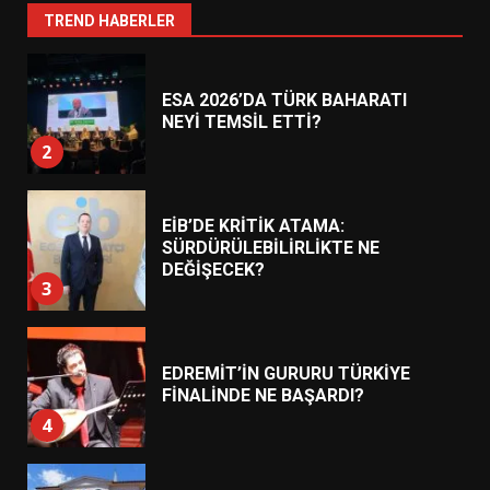
ESA 2026’DA TÜRK BAHARATI
TREND HABERLER
NEYİ TEMSİL ETTİ?
2
EİB’DE KRİTİK ATAMA:
SÜRDÜRÜLEBİLİRLİKTE NE
DEĞİŞECEK?
3
EDREMİT’İN GURURU TÜRKİYE
FİNALİNDE NE BAŞARDI?
4
BALIKESİR MÜZELERİNDE SÜRE
UZATILDI: NE DEĞİŞTİ?
5