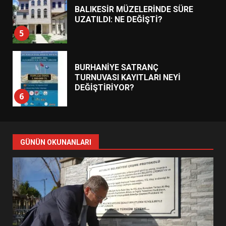
BURHANİYE SATRANÇ
TURNUVASI KAYITLARI NEYİ
DEĞİŞTİRİYOR?
6
BURHANİYE BELEDİYESPOR’DA
YENİ YÖNETİM NASIL
ŞEKİLLENDİ?
7
GÜNÜN OKUNANLARI
AYVALIK SU MİRASI İÇİN
HAREKETE GEÇİYOR: GÖZLER
BULUŞMADA
1
ESA 2026’DA TÜRK BAHARATI