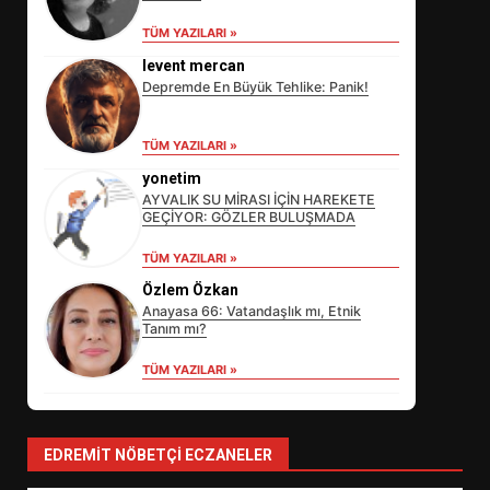
TÜM YAZILARI »
levent mercan
Depremde En Büyük Tehlike: Panik!
TÜM YAZILARI »
EİB’DE KRİTİK ATAMA:
SÜRDÜRÜLEBİLİRLİKTE NE
yonetim
DEĞİŞECEK?
AYVALIK SU MİRASI İÇİN HAREKETE
3
GEÇİYOR: GÖZLER BULUŞMADA
TÜM YAZILARI »
Özlem Özkan
EDREMİT’İN GURURU TÜRKİYE
Anayasa 66: Vatandaşlık mı, Etnik
FİNALİNDE NE BAŞARDI?
Tanım mı?
4
TÜM YAZILARI »
BALIKESİR MÜZELERİNDE SÜRE
EDREMIT NÖBETÇI ECZANELER
UZATILDI: NE DEĞİŞTİ?