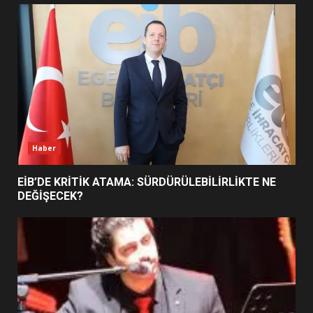
BURHANİYE SATRANÇ
TURNUVASI KAYITLARI NEYİ
DEĞİŞTİRİYOR?
6
BURHANİYE BELEDİYESPOR’DA
YENİ YÖNETİM NASIL
ŞEKİLLENDİ?
7
Haber
EİB’DE KRİTİK ATAMA: SÜRDÜRÜLEBİLİRLİKTE NE
DEĞİŞECEK?