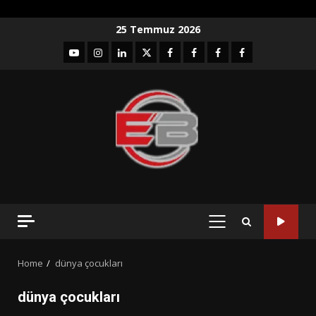
Skip
25 Temmuz 2026
to
YouTube
Instagram
LinkedIn
twitter
facebook-
Facebook-
Facebook-
Facebook-
content
1
2
3
Grup
PRIMARY
MENU
Home
dünya çocukları
dünya çocukları