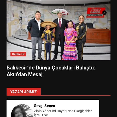
Balıkesir
Balıkesir’de Dünya Çocukları Buluştu:
Akın’dan Mesaj
YAZARLARIMIZ
Sevgi Seçen
Zihin Yönetimi Hayatı Nasıl Değiştirir?
İşte O Sır