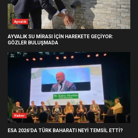
NEYİ TEMSİL ETTİ?
2
Ayvalık
EİB’DE KRİTİK ATAMA:
AYVALIK SU MİRASI İÇİN HAREKETE GEÇİYOR:
SÜRDÜRÜLEBİLİRLİKTE NE
GÖZLER BULUŞMADA
DEĞİŞECEK?
3
EDREMİT’İN GURURU TÜRKİYE
FİNALİNDE NE BAŞARDI?
4
BALIKESİR MÜZELERİNDE SÜRE
Haber
UZATILDI: NE DEĞİŞTİ?
5
ESA 2026’DA TÜRK BAHARATI NEYİ TEMSİL ETTİ?