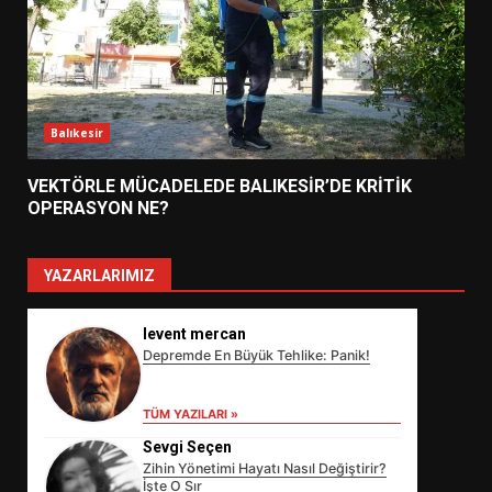
Balıkesir
VEKTÖRLE MÜCADELEDE BALIKESİR’DE KRİTİK
OPERASYON NE?
YAZARLARIMIZ
levent mercan
Depremde En Büyük Tehlike: Panik!
TÜM YAZILARI »
Sevgi Seçen
Zihin Yönetimi Hayatı Nasıl Değiştirir?
İşte O Sır