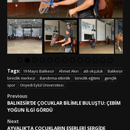
Tags:
19 Mayıs Balıkesir
Ahmet Akın
atlı okçuluk
Balıkesir
binicilik merkezi
Bandırma etkinlik
binicilik eğitimi
gençlik
spor
Onyedi Eylül Üniversitesi
Post
Previous
BALIKESİR’DE ÇOCUKLAR BİLİMLE BULUŞTU: ÇEBİM
navigation
YOĞUN İLGİ GÖRDÜ
Next
AYVALIK’TA ÇOCUKLARIN ESERLERİ SERGİDE