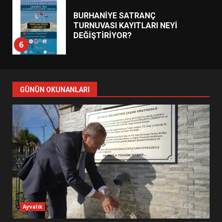
BURHANİYE BELEDİYESPOR’DA
YENİ YÖNETİM NASIL
ŞEKİLLENDİ?
7
AYVALIK SU MİRASI İÇİN
HAREKETE GEÇİYOR: GÖZLER
GÜNÜN OKUNANLARI
BULUŞMADA
1
ESA 2026’DA TÜRK BAHARATI
NEYİ TEMSİL ETTİ?
2
EİB’DE KRİTİK ATAMA:
Ayvalık
SÜRDÜRÜLEBİLİRLİKTE NE