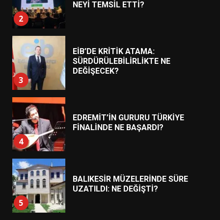
SÜRDÜRÜLEBİLİRLİKTE NE
DEĞİŞECEK?
3
EDREMİT’İN GURURU TÜRKİYE
FİNALİNDE NE BAŞARDI?
4
BALIKESİR MÜZELERİNDE SÜRE
UZATILDI: NE DEĞİŞTİ?
5
BURHANİYE SATRANÇ
TURNUVASI KAYITLARI NEYİ
DEĞİŞTİRİYOR?
6