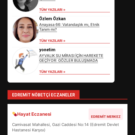
EİB’DE KRİTİK ATAMA:
SÜRDÜRÜLEBİLİRLİKTE NE
TÜM YAZILARI »
DEĞİŞECEK?
3
Özlem Özkan
Anayasa 66: Vatandaşlık mı, Etnik
Tanım mı?
TÜM YAZILARI »
EDREMİT’İN GURURU TÜRKİYE
FİNALİNDE NE BAŞARDI?
yonetim
4
AYVALIK SU MİRASI İÇİN HAREKETE
GEÇİYOR: GÖZLER BULUŞMADA
TÜM YAZILARI »
BALIKESİR MÜZELERİNDE SÜRE
UZATILDI: NE DEĞİŞTİ?
5
EDREMIT NÖBETÇI ECZANELER
Hayat Eczanesi
BURHANİYE SATRANÇ
EDREMIT MERKEZ
TURNUVASI KAYITLARI NEYİ
Camivasat Mahallesi, Gazi Caddesi No:14 (Edremit Devlet
DEĞİŞTİRİYOR?
Hastanesi Karşısı)
6