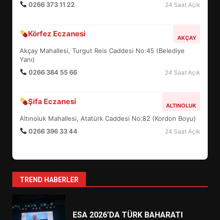
0266 373 11 22
24 Saat Açık
BURHANİYE BELEDİYESPOR’DA
Körfez Eczanesi
YENİ YÖNETİM NASIL
AKÇAY
ŞEKİLLENDİ?
Akçay Mahallesi, Turgut Reis Caddesi No:45 (Belediye
7
Yanı)
0266 384 55 66
24 Saat Açık
AYVALIK SU MİRASI İÇİN
HAREKETE GEÇİYOR: GÖZLER
Şifa Eczanesi
ALTINOLUK
BULUŞMADA
1
Altınoluk Mahallesi, Atatürk Caddesi No:82 (Kordon Boyu)
0266 396 33 44
24 Saat Açık
ESA 2026’DA TÜRK BAHARATI
NEYİ TEMSİL ETTİ?
2
TREND HABERLER
EİB’DE KRİTİK ATAMA: