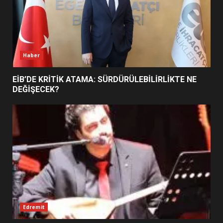
BURHANİYE BELEDİYESPOR’DA
YENİ YÖNETİM NASIL
ŞEKİLLENDİ?
7
Haber
EİB’DE KRİTİK ATAMA: SÜRDÜRÜLEBİLİRLİKTE NE
DEĞİŞECEK?
Edremit