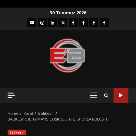
Skip
30 Temmuz 2026
to
YouTube
Instagram
LinkedIn
twitter
facebook-
Facebook-
Facebook-
Facebook-
content
1
2
3
Grup
PRIMARY
MENU
Home
Yerel
Balıkesir
BALIKESİR’DE 19 MAYIS COŞKUSU ATLI SPORLA BULUŞTU
Balıkesir