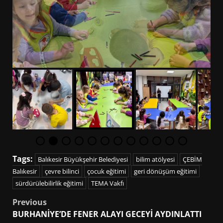
Tags:
Balıkesir Büyükşehir Belediyesi
bilim atölyesi
ÇEBİM
Balıkesir
çevre bilinci
çocuk eğitimi
geri dönüşüm eğitimi
sürdürülebilirlik eğitimi
TEMA Vakfı
Post
Previous
BURHANİYE’DE FENER ALAYI GECEYİ AYDINLATTI