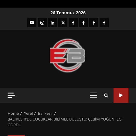
Skip
26 Temmuz 2026
to
YouTube
Instagram
LinkedIn
twitter
facebook-
Facebook-
Facebook-
Facebook-
content
1
2
3
Grup
PRIMARY
MENU
Home
Yerel
Balıkesir
BALIKESİR’DE ÇOCUKLAR BİLİMLE BULUŞTU: ÇEBİM YOĞUN İLGİ
GÖRDÜ