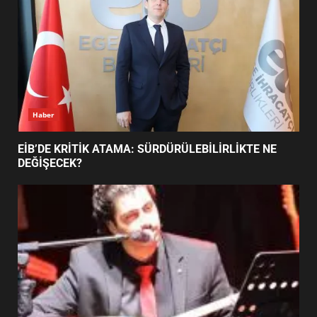
BURHANİYE SATRANÇ
TURNUVASI KAYITLARI NEYİ
DEĞİŞTİRİYOR?
6
Haber
BURHANİYE BELEDİYESPOR’DA
YENİ YÖNETİM NASIL
EİB’DE KRİTİK ATAMA: SÜRDÜRÜLEBİLİRLİKTE NE
ŞEKİLLENDİ?
DEĞİŞECEK?
7