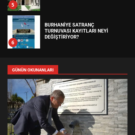
5
BURHANİYE SATRANÇ
TURNUVASI KAYITLARI NEYİ
DEĞİŞTİRİYOR?
6
BURHANİYE BELEDİYESPOR’DA
YENİ YÖNETİM NASIL
GÜNÜN OKUNANLARI
ŞEKİLLENDİ?
7
AYVALIK SU MİRASI İÇİN
HAREKETE GEÇİYOR: GÖZLER
BULUŞMADA
1