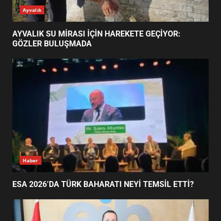
ESA 2026’DA TÜRK BAHARATI
Ayvalık
NEYİ TEMSİL ETTİ?
2
AYVALIK SU MİRASI İÇİN HAREKETE GEÇİYOR:
GÖZLER BULUŞMADA
EİB’DE KRİTİK ATAMA:
SÜRDÜRÜLEBİLİRLİKTE NE
DEĞİŞECEK?
3
EDREMİT’İN GURURU TÜRKİYE
FİNALİNDE NE BAŞARDI?
4
Haber
ESA 2026’DA TÜRK BAHARATI NEYİ TEMSİL ETTİ?
BALIKESİR MÜZELERİNDE SÜRE
UZATILDI: NE DEĞİŞTİ?
5