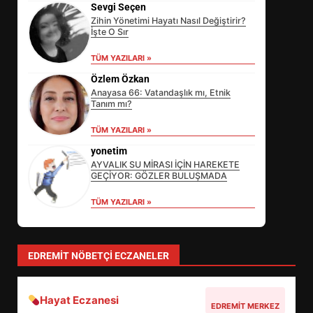
Sevgi Seçen
Zihin Yönetimi Hayatı Nasıl Değiştirir?
İşte O Sır
TÜM YAZILARI »
Özlem Özkan
Anayasa 66: Vatandaşlık mı, Etnik
Tanım mı?
EİB’DE KRİTİK ATAMA:
TÜM YAZILARI »
SÜRDÜRÜLEBİLİRLİKTE NE
DEĞİŞECEK?
yonetim
3
AYVALIK SU MİRASI İÇİN HAREKETE
GEÇİYOR: GÖZLER BULUŞMADA
TÜM YAZILARI »
EDREMİT’İN GURURU TÜRKİYE
FİNALİNDE NE BAŞARDI?
4
EDREMIT NÖBETÇI ECZANELER
Hayat Eczanesi
BALIKESİR MÜZELERİNDE SÜRE
EDREMIT MERKEZ