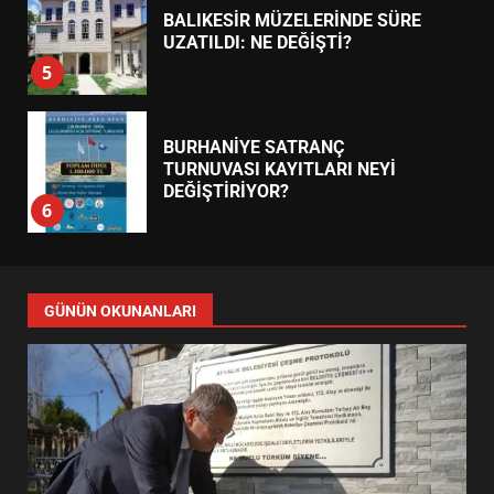
BALIKESİR MÜZELERİNDE SÜRE
UZATILDI: NE DEĞİŞTİ?
5
BURHANİYE SATRANÇ
TURNUVASI KAYITLARI NEYİ
DEĞİŞTİRİYOR?
6
BURHANİYE BELEDİYESPOR’DA
YENİ YÖNETİM NASIL
GÜNÜN OKUNANLARI
ŞEKİLLENDİ?
7
AYVALIK SU MİRASI İÇİN
HAREKETE GEÇİYOR: GÖZLER
BULUŞMADA
1