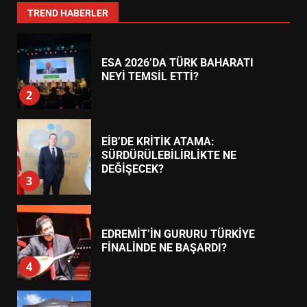
1
TREND HABERLER
ESA 2026’DA TÜRK BAHARATI
NEYİ TEMSİL ETTİ?
2
EİB’DE KRİTİK ATAMA:
SÜRDÜRÜLEBİLİRLİKTE NE
DEĞİŞECEK?
3
EDREMİT’İN GURURU TÜRKİYE
FİNALİNDE NE BAŞARDI?
4