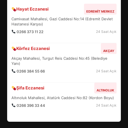
Hayat Eczanesi
BALIKESİR MÜZELERİNDE SÜRE
EDREMIT MERKEZ
UZATILDI: NE DEĞİŞTİ?
Camivasat Mahallesi, Gazi Caddesi No:14 (Edremit Devlet
5
Hastanesi Karşısı)
0266 373 11 22
24 Saat Açık
BURHANİYE SATRANÇ
Körfez Eczanesi
TURNUVASI KAYITLARI NEYİ
AKÇAY
DEĞİŞTİRİYOR?
Akçay Mahallesi, Turgut Reis Caddesi No:45 (Belediye
6
Yanı)
0266 384 55 66
24 Saat Açık
BURHANİYE BELEDİYESPOR’DA
YENİ YÖNETİM NASIL
Şifa Eczanesi
ALTINOLUK
ŞEKİLLENDİ?
7
Altınoluk Mahallesi, Atatürk Caddesi No:82 (Kordon Boyu)
0266 396 33 44
24 Saat Açık
AYVALIK SU MİRASI İÇİN
HAREKETE GEÇİYOR: GÖZLER
BULUŞMADA