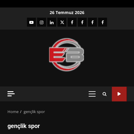
Skip
26 Temmuz 2026
to
YouTube
Instagram
LinkedIn
twitter
facebook-
Facebook-
Facebook-
Facebook-
content
1
2
3
Grup
PRIMARY
MENU
Home
gençlik spor
gençlik spor