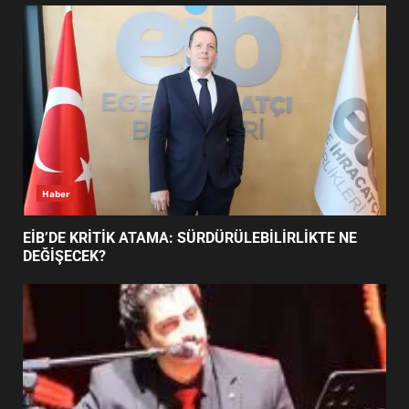
UZATILDI: NE DEĞİŞTİ?
5
BURHANİYE SATRANÇ
TURNUVASI KAYITLARI NEYİ
DEĞİŞTİRİYOR?
6
Haber
BURHANİYE BELEDİYESPOR’DA
YENİ YÖNETİM NASIL
EİB’DE KRİTİK ATAMA: SÜRDÜRÜLEBİLİRLİKTE NE
ŞEKİLLENDİ?
DEĞİŞECEK?
7