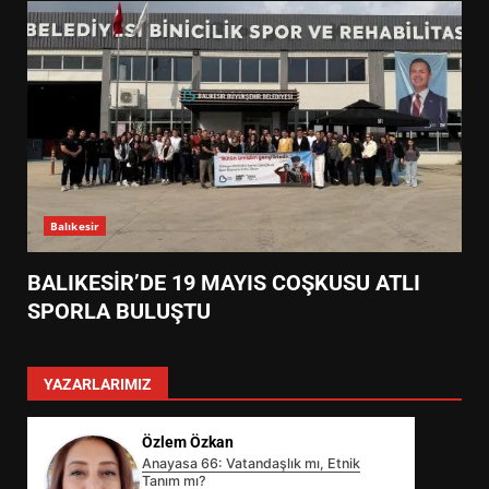
Balıkesir
BALIKESİR’DE 19 MAYIS COŞKUSU ATLI
SPORLA BULUŞTU
YAZARLARIMIZ
Özlem Özkan
Anayasa 66: Vatandaşlık mı, Etnik
Tanım mı?