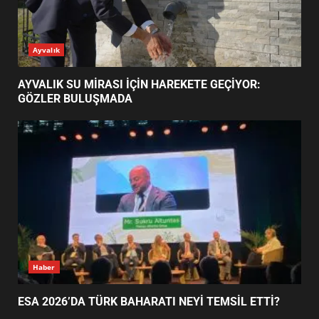
ESA 2026’DA TÜRK BAHARATI
Ayvalık
NEYİ TEMSİL ETTİ?
2
AYVALIK SU MİRASI İÇİN HAREKETE GEÇİYOR:
GÖZLER BULUŞMADA
EİB’DE KRİTİK ATAMA:
SÜRDÜRÜLEBİLİRLİKTE NE
DEĞİŞECEK?
3
EDREMİT’İN GURURU TÜRKİYE
FİNALİNDE NE BAŞARDI?
4
Haber
ESA 2026’DA TÜRK BAHARATI NEYİ TEMSİL ETTİ?
BALIKESİR MÜZELERİNDE SÜRE