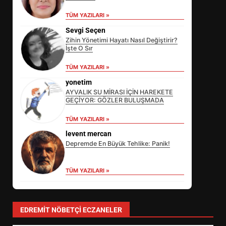
TÜM YAZILARI »
Sevgi Seçen
Zihin Yönetimi Hayatı Nasıl Değiştirir?
İşte O Sır
TÜM YAZILARI »
yonetim
AYVALIK SU MİRASI İÇİN HAREKETE
GEÇİYOR: GÖZLER BULUŞMADA
EİB’DE KRİTİK ATAMA:
TÜM YAZILARI »
SÜRDÜRÜLEBİLİRLİKTE NE
levent mercan
DEĞİŞECEK?
3
Depremde En Büyük Tehlike: Panik!
TÜM YAZILARI »
EDREMİT’İN GURURU TÜRKİYE
FİNALİNDE NE BAŞARDI?
4
EDREMIT NÖBETÇI ECZANELER