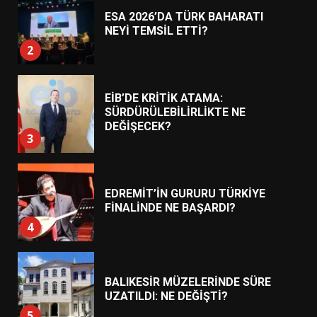
ESA 2026’DA TÜRK BAHARATI
NEYİ TEMSİL ETTİ?
2
EİB’DE KRİTİK ATAMA:
SÜRDÜRÜLEBİLİRLİKTE NE
DEĞİŞECEK?
3
EDREMİT’İN GURURU TÜRKİYE
FİNALİNDE NE BAŞARDI?
4
BALIKESİR MÜZELERİNDE SÜRE
UZATILDI: NE DEĞİŞTİ?
5