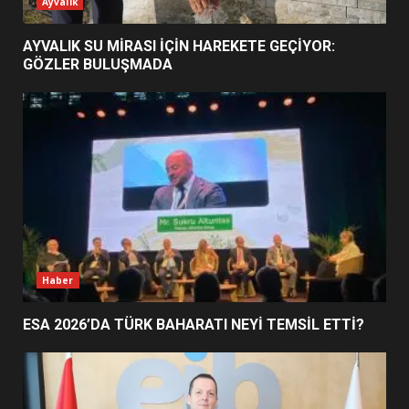
ESA 2026’DA TÜRK BAHARATI
Ayvalık
NEYİ TEMSİL ETTİ?
2
AYVALIK SU MİRASI İÇİN HAREKETE GEÇİYOR:
GÖZLER BULUŞMADA
EİB’DE KRİTİK ATAMA:
SÜRDÜRÜLEBİLİRLİKTE NE
DEĞİŞECEK?
3
EDREMİT’İN GURURU TÜRKİYE
FİNALİNDE NE BAŞARDI?
4
Haber
ESA 2026’DA TÜRK BAHARATI NEYİ TEMSİL ETTİ?
BALIKESİR MÜZELERİNDE SÜRE
UZATILDI: NE DEĞİŞTİ?
5