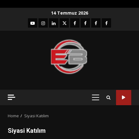
Skip
14 Temmuz 2026
to
YouTube
Instagram
LinkedIn
twitter
facebook-
Facebook-
Facebook-
Facebook-
content
1
2
3
Grup
PRIMARY
MENU
Home
Siyasi Katılım
Siyasi Katılım