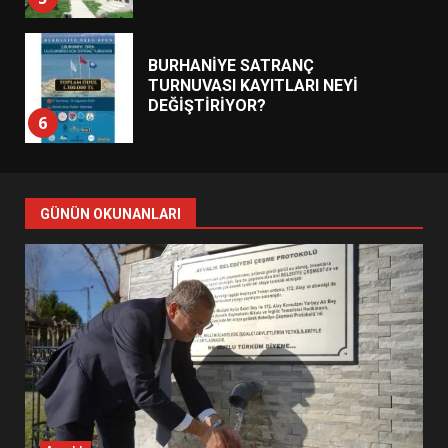
BURHANİYE SATRANÇ
TURNUVASI KAYITLARI NEYİ
DEĞİŞTİRİYOR?
6
BURHANİYE BELEDİYESPOR’DA
YENİ YÖNETİM NASIL
GÜNÜN OKUNANLARI
ŞEKİLLENDİ?
7
AYVALIK SU MİRASI İÇİN
HAREKETE GEÇİYOR: GÖZLER
BULUŞMADA
1