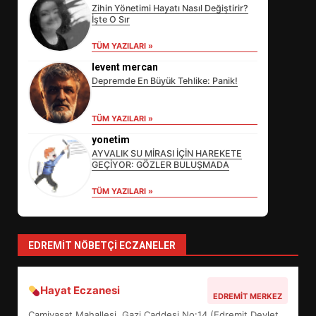
Zihin Yönetimi Hayatı Nasıl Değiştirir?
İşte O Sır
TÜM YAZILARI »
levent mercan
Depremde En Büyük Tehlike: Panik!
EİB’DE KRİTİK ATAMA:
TÜM YAZILARI »
SÜRDÜRÜLEBİLİRLİKTE NE
DEĞİŞECEK?
yonetim
3
AYVALIK SU MİRASI İÇİN HAREKETE
GEÇİYOR: GÖZLER BULUŞMADA
TÜM YAZILARI »
EDREMİT’İN GURURU TÜRKİYE
FİNALİNDE NE BAŞARDI?
4
EDREMIT NÖBETÇI ECZANELER
Hayat Eczanesi
BALIKESİR MÜZELERİNDE SÜRE
EDREMIT MERKEZ
UZATILDI: NE DEĞİŞTİ?
Camivasat Mahallesi, Gazi Caddesi No:14 (Edremit Devlet