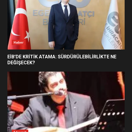
BURHANİYE SATRANÇ
TURNUVASI KAYITLARI NEYİ
DEĞİŞTİRİYOR?
6
Haber
BURHANİYE BELEDİYESPOR’DA
YENİ YÖNETİM NASIL
EİB’DE KRİTİK ATAMA: SÜRDÜRÜLEBİLİRLİKTE NE
ŞEKİLLENDİ?
DEĞİŞECEK?
7