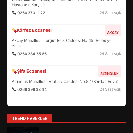
5
Hastanesi Karşısı)
0266 373 11 22
24 Saat Açık
BURHANİYE SATRANÇ
Körfez Eczanesi
TURNUVASI KAYITLARI NEYİ
AKÇAY
DEĞİŞTİRİYOR?
Akçay Mahallesi, Turgut Reis Caddesi No:45 (Belediye
6
Yanı)
0266 384 55 66
24 Saat Açık
BURHANİYE BELEDİYESPOR’DA
YENİ YÖNETİM NASIL
Şifa Eczanesi
ALTINOLUK
ŞEKİLLENDİ?
7
Altınoluk Mahallesi, Atatürk Caddesi No:82 (Kordon Boyu)
0266 396 33 44
24 Saat Açık
AYVALIK SU MİRASI İÇİN
HAREKETE GEÇİYOR: GÖZLER
BULUŞMADA
1
TREND HABERLER