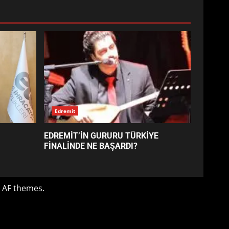
EDREMİT’İN GURURU TÜRKİYE
FİNALİNDE NE BAŞARDI?
4
BALIKESİR MÜZELERİNDE
SÜRE UZATILDI: NE DEĞİŞTİ?
5
BURHANİYE SATRANÇ
TURNUVASI KAYITLARI NEYİ
DEĞİŞTİRİYOR?
6
BURHANİYE