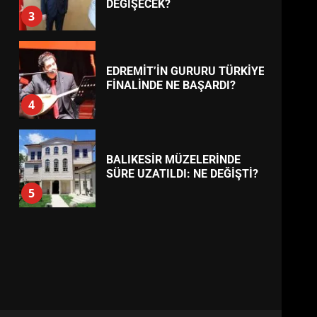
BURHANİYE
BELEDİYESPOR’DA YENİ
YÖNETİM NASIL ŞEKİLLENDİ?
7
TREND HABERLER
AYVALIK SU MİRASI İÇİN
HAREKETE GEÇİYOR: GÖZLER
BULUŞMADA
1
ESA 2026’DA TÜRK BAHARATI
NEYİ TEMSİL ETTİ?
2
EİB’DE KRİTİK ATAMA:
SÜRDÜRÜLEBİLİRLİKTE NE
DEĞİŞECEK?
3