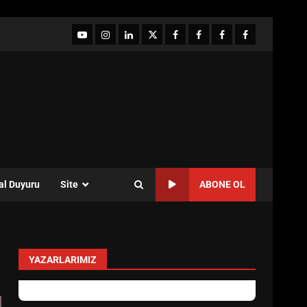
YouTube
Instagram
LinkedIn
twitter
facebook-
Facebook-
Facebook-
Facebook-
1
2
3
Grup
al Duyuru
Site
ABONE OL
YAZARLARIMIZ
levent mercan