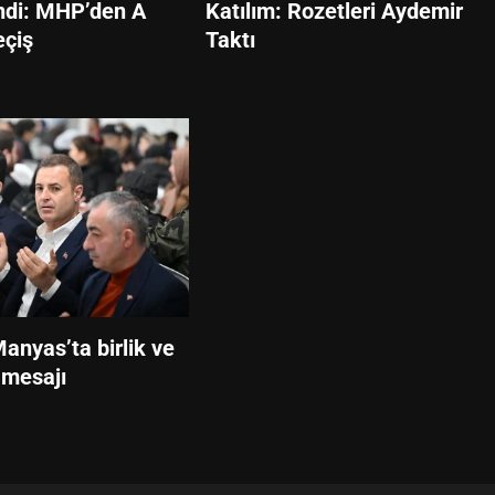
ndi: MHP’den A
Katılım: Rozetleri Aydemir
eçiş
Taktı
anyas’ta birlik ve
 mesajı