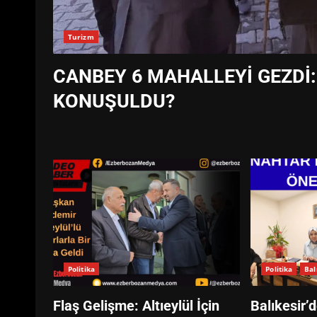
Turizm
CANBEY 6 MAHALLEYİ GEZDİ:
KONUŞULDU?
Politika
Politika
Bal
Flaş Gelişme: Altıeylül İçin
Balıkesir’