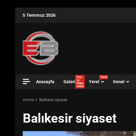
Skip
5 Temmuz 2026
to
content
Foto
Yerel
ve
Anasayfa
Galeri
Yerel
Genel
Video
Galeri
Home
Balıkesir siyaset
Balıkesir siyaset