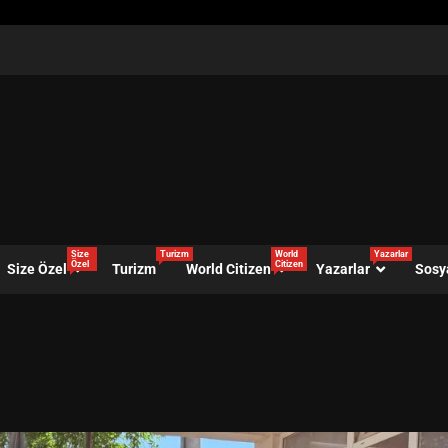
Size
Turizm
World
Yazarlar
Özel
Citizen
Size Özel
Turizm
World Citizen
Yazarlar
Sosy