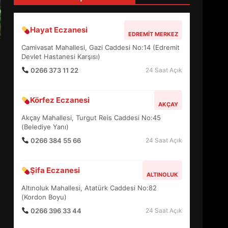
4
Hayat Eczanesi
EDREMIT MERKEZ
BALIKESİR MÜZELERİNDE
Camivasat Mahallesi, Gazi Caddesi No:14 (Edremit
SÜRE UZATILDI: NE DEĞİŞTİ?
Devlet Hastanesi Karşısı)
5
0266 373 11 22
24 Saat Açık
Körfez Eczanesi
BURHANİYE SATRANÇ
AKÇAY
TURNUVASI KAYITLARI NEYİ
Akçay Mahallesi, Turgut Reis Caddesi No:45
DEĞİŞTİRİYOR?
(Belediye Yanı)
6
0266 384 55 66
24 Saat Açık
BURHANİYE
Şifa Eczanesi
BELEDİYESPOR’DA YENİ
ALTINOLUK
YÖNETİM NASIL ŞEKİLLENDİ?
Altınoluk Mahallesi, Atatürk Caddesi No:82
7
(Kordon Boyu)
0266 396 33 44
24 Saat Açık