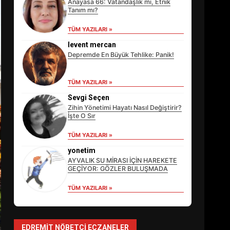
Anayasa 66: Vatandaşlık mı, Etnik
Tanım mı?
TÜM YAZILARI »
levent mercan
Depremde En Büyük Tehlike: Panik!
TÜM YAZILARI »
Sevgi Seçen
Zihin Yönetimi Hayatı Nasıl Değiştirir?
İşte O Sır
TÜM YAZILARI »
EİB’DE KRİTİK ATAMA:
SÜRDÜRÜLEBİLİRLİKTE NE
yonetim
DEĞİŞECEK?
AYVALIK SU MİRASI İÇİN HAREKETE
3
GEÇİYOR: GÖZLER BULUŞMADA
TÜM YAZILARI »
EDREMİT’İN GURURU
TÜRKİYE FİNALİNDE NE
BAŞARDI?
EDREMIT NÖBETÇI ECZANELER