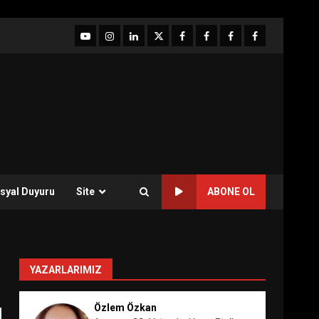
YouTube
Instagram
LinkedIn
twitter
facebook-
Facebook-
Facebook-
Facebook-
1
2
3
Grup
syal Duyuru
Site
ABONE OL
YAZARLARIMIZ
Özlem Özkan