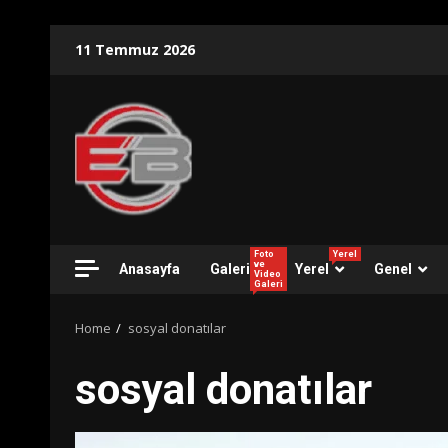
Skip
11 Temmuz 2026
to
content
Foto
Yerel
ve
Anasayfa
Galeri
Yerel
Genel
Video
Galeri
Home
sosyal donatılar
sosyal donatılar