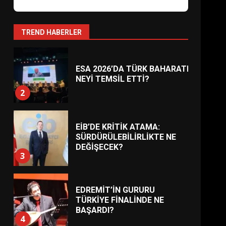
AYVALIK SU MİRASI İÇİN
HAREKETE GEÇİYOR: GÖZLER
BULUŞMADA
1
TREND HABERLER
ESA 2026’DA TÜRK BAHARATI
NEYİ TEMSİL ETTİ?
2
EİB’DE KRİTİK ATAMA:
SÜRDÜRÜLEBİLİRLİKTE NE
DEĞİŞECEK?
3
EDREMİT’İN GURURU
TÜRKİYE FİNALİNDE NE
BAŞARDI?
4