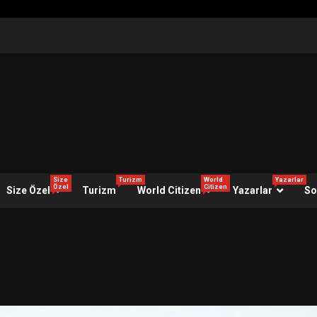
Size
Turizm
World
Yazarlar
Özel
Citizen
Size Özel
Turizm
World Citizen
Yazarlar
So