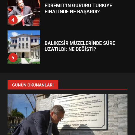
EDREMİT’İN GURURU TÜRKİYE
FİNALİNDE NE BAŞARDI?
4
BALIKESİR MÜZELERİNDE SÜRE
UZATILDI: NE DEĞİŞTİ?
5
BURHANİYE SATRANÇ
TURNUVASI KAYITLARI NEYİ
GÜNÜN OKUNANLARI
DEĞİŞTİRİYOR?
6
BURHANİYE BELEDİYESPOR’DA
YENİ YÖNETİM NASIL
ŞEKİLLENDİ?
7