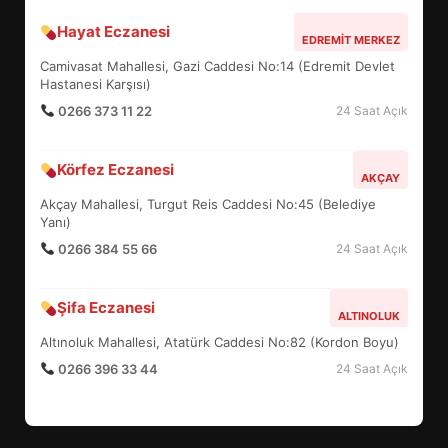
Hayat Eczanesi
EDREMİT’İN GURURU TÜRKİYE
EDREMIT MERKEZ
FİNALİNDE NE BAŞARDI?
Camivasat Mahallesi, Gazi Caddesi No:14 (Edremit Devlet
4
Hastanesi Karşısı)
0266 373 11 22
24 Saat Açık
BALIKESİR MÜZELERİNDE SÜRE
Körfez Eczanesi
AKÇAY
UZATILDI: NE DEĞİŞTİ?
Akçay Mahallesi, Turgut Reis Caddesi No:45 (Belediye
5
Yanı)
0266 384 55 66
24 Saat Açık
BURHANİYE SATRANÇ
TURNUVASI KAYITLARI NEYİ
Şifa Eczanesi
ALTINOLUK
DEĞİŞTİRİYOR?
6
Altınoluk Mahallesi, Atatürk Caddesi No:82 (Kordon Boyu)
0266 396 33 44
24 Saat Açık
BURHANİYE BELEDİYESPOR’DA
YENİ YÖNETİM NASIL
ŞEKİLLENDİ?