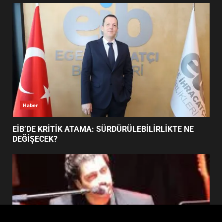
FİNALİNDE NE BAŞARDI?
4
BALIKESİR MÜZELERİNDE SÜRE
UZATILDI: NE DEĞİŞTİ?
5
Haber
BURHANİYE SATRANÇ
TURNUVASI KAYITLARI NEYİ
EİB’DE KRİTİK ATAMA: SÜRDÜRÜLEBİLİRLİKTE NE
DEĞİŞTİRİYOR?
DEĞİŞECEK?
6
BURHANİYE BELEDİYESPOR’DA
YENİ YÖNETİM NASIL
ŞEKİLLENDİ?
7