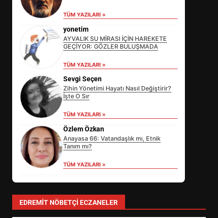
TÜM YAZILARI »
yonetim
AYVALIK SU MİRASI İÇİN HAREKETE
GEÇİYOR: GÖZLER BULUŞMADA
TÜM YAZILARI »
Sevgi Seçen
Zihin Yönetimi Hayatı Nasıl Değiştirir?
İşte O Sır
TÜM YAZILARI »
Özlem Özkan
Anayasa 66: Vatandaşlık mı, Etnik
Tanım mı?
TÜM YAZILARI »
EİB’DE KRİTİK ATAMA:
SÜRDÜRÜLEBİLİRLİKTE NE
DEĞİŞECEK?
3
EDREMIT NÖBETÇI ECZANELER