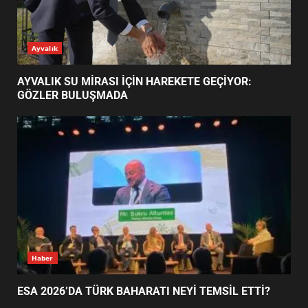
AYVALIK SU MİRASI İÇİN
Ayvalık
HAREKETE GEÇİYOR: GÖZLER
BULUŞMADA
1
AYVALIK SU MİRASI İÇİN HAREKETE GEÇİYOR:
GÖZLER BULUŞMADA
ESA 2026’DA TÜRK BAHARATI
NEYİ TEMSİL ETTİ?
2
EİB’DE KRİTİK ATAMA:
SÜRDÜRÜLEBİLİRLİKTE NE
DEĞİŞECEK?
3
Haber
ESA 2026’DA TÜRK BAHARATI NEYİ TEMSİL ETTİ?
EDREMİT’İN GURURU TÜRKİYE