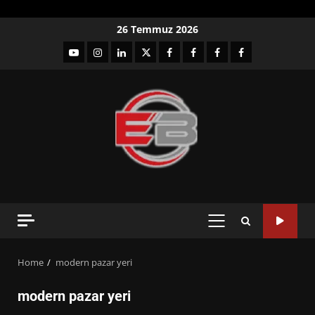
Skip
26 Temmuz 2026
to
YouTube
Instagram
LinkedIn
twitter
facebook-
Facebook-
Facebook-
Facebook-
content
1
2
3
Grup
PRIMARY
MENU
Home
modern pazar yeri
modern pazar yeri