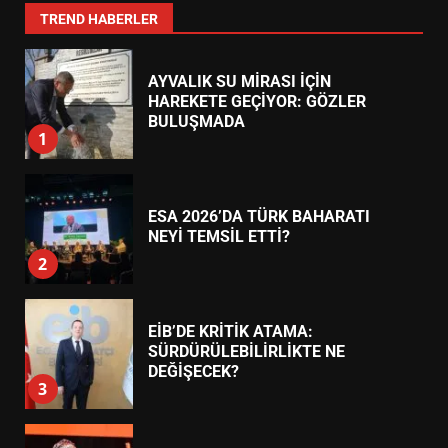
7
TREND HABERLER
AYVALIK SU MİRASI İÇİN
HAREKETE GEÇİYOR: GÖZLER
BULUŞMADA
1
ESA 2026’DA TÜRK BAHARATI
NEYİ TEMSİL ETTİ?
2
EİB’DE KRİTİK ATAMA:
SÜRDÜRÜLEBİLİRLİKTE NE
DEĞİŞECEK?
3