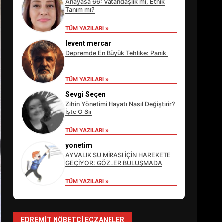
Anayasa 66: Vatandaşlık mı, Etnik
Tanım mı?
TÜM YAZILARI »
levent mercan
Depremde En Büyük Tehlike: Panik!
TÜM YAZILARI »
Sevgi Seçen
Zihin Yönetimi Hayatı Nasıl Değiştirir?
İşte O Sır
TÜM YAZILARI »
EİB’DE KRİTİK ATAMA:
SÜRDÜRÜLEBİLİRLİKTE NE
yonetim
DEĞİŞECEK?
AYVALIK SU MİRASI İÇİN HAREKETE
3
GEÇİYOR: GÖZLER BULUŞMADA
TÜM YAZILARI »
EDREMİT’İN GURURU
TÜRKİYE FİNALİNDE NE
BAŞARDI?
EDREMIT NÖBETÇI ECZANELER