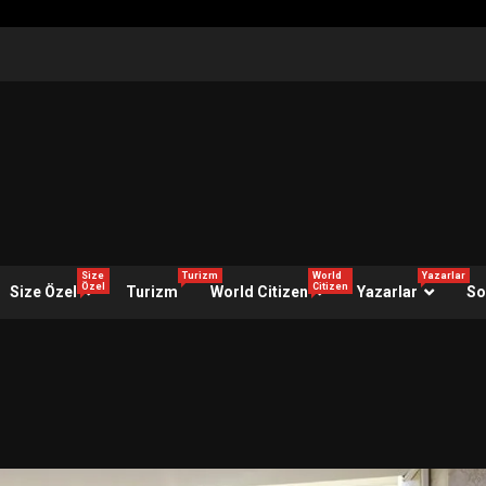
Size
Turizm
World
Yazarlar
Özel
Citizen
Size Özel
Turizm
World Citizen
Yazarlar
So