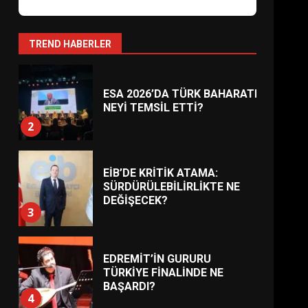
AYVALIK SU MİRASI İÇİN
HAREKETE GEÇİYOR: GÖZLER
BULUŞMADA
1
TREND HABERLER
ESA 2026’DA TÜRK BAHARATI
NEYİ TEMSİL ETTİ?
2
EİB’DE KRİTİK ATAMA:
SÜRDÜRÜLEBİLİRLİKTE NE
DEĞİŞECEK?
3
EDREMİT’İN GURURU
TÜRKİYE FİNALİNDE NE
BAŞARDI?
4