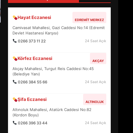
4
Hayat Eczanesi
EDREMIT MERKEZ
BALIKESİR MÜZELERİNDE
Camivasat Mahallesi, Gazi Caddesi No:14 (Edremit
SÜRE UZATILDI: NE DEĞİŞTİ?
Devlet Hastanesi Karşısı)
5
0266 373 11 22
24 Saat Açık
Körfez Eczanesi
BURHANİYE SATRANÇ
AKÇAY
TURNUVASI KAYITLARI NEYİ
Akçay Mahallesi, Turgut Reis Caddesi No:45
DEĞİŞTİRİYOR?
(Belediye Yanı)
6
0266 384 55 66
24 Saat Açık
BURHANİYE
Şifa Eczanesi
BELEDİYESPOR’DA YENİ
ALTINOLUK
YÖNETİM NASIL ŞEKİLLENDİ?
Altınoluk Mahallesi, Atatürk Caddesi No:82
7
(Kordon Boyu)
0266 396 33 44
24 Saat Açık