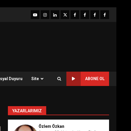
YouTube
Instagram
LinkedIn
twitter
facebook-
Facebook-
Facebook-
Facebook-
1
2
3
Grup
syal Duyuru
Site
ABONE OL
YAZARLARIMIZ
Özlem Özkan