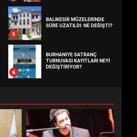
BALIKESİR MÜZELERİNDE
SÜRE UZATILDI: NE DEĞİŞTİ?
5
BURHANİYE SATRANÇ
TURNUVASI KAYITLARI NEYİ
DEĞİŞTİRİYOR?
6
BURHANİYE
BELEDİYESPOR’DA YENİ
YÖNETİM NASIL ŞEKİLLENDİ?
7
AYVALIK SU MİRASI İÇİN