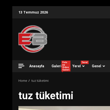
Skip
13 Temmuz 2026
to
content
Foto
Yerel
ve
Anasayfa
Galeri
Yerel
Genel
Video
Galeri
Home
tuz tüketimi
tuz tüketimi