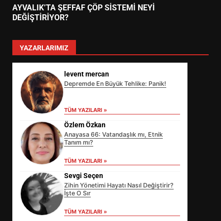
AYVALIK’TA ŞEFFAF ÇÖP SİSTEMİ NEYİ
DEĞİŞTİRİYOR?
YAZARLARIMIZ
levent mercan
Depremde En Büyük Tehlike: Panik!
TÜM YAZILARI »
Özlem Özkan
Anayasa 66: Vatandaşlık mı, Etnik
Tanım mı?
TÜM YAZILARI »
Sevgi Seçen
Zihin Yönetimi Hayatı Nasıl Değiştirir?
İşte O Sır
EİB’DE KRİTİK ATAMA:
TÜM YAZILARI »
SÜRDÜRÜLEBİLİRLİKTE NE