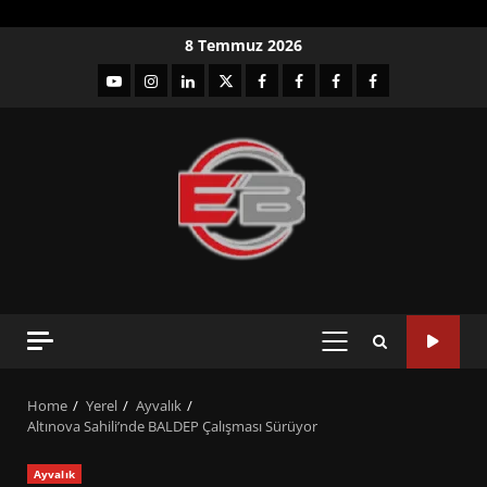
Skip
8 Temmuz 2026
to
YouTube
Instagram
LinkedIn
twitter
facebook-
Facebook-
Facebook-
Facebook-
content
1
2
3
Grup
PRIMARY
MENU
Home
Yerel
Ayvalık
Altınova Sahili’nde BALDEP Çalışması Sürüyor
Ayvalık