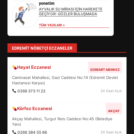
DEĞİŞECEK?
yonetim
3
AYVALIK SU MİRASI İÇİN HAREKETE
GEÇİYOR: GÖZLER BULUŞMADA
TÜM YAZILARI »
EDREMİT’İN GURURU TÜRKİYE
FİNALİNDE NE BAŞARDI?
4
EDREMIT NÖBETÇI ECZANELER
Hayat Eczanesi
BALIKESİR MÜZELERİNDE SÜRE
EDREMIT MERKEZ
UZATILDI: NE DEĞİŞTİ?
Camivasat Mahallesi, Gazi Caddesi No:14 (Edremit Devlet
5
Hastanesi Karşısı)
0266 373 11 22
24 Saat Açık
BURHANİYE SATRANÇ
Körfez Eczanesi
TURNUVASI KAYITLARI NEYİ
AKÇAY
DEĞİŞTİRİYOR?
Akçay Mahallesi, Turgut Reis Caddesi No:45 (Belediye
6
Yanı)
0266 384 55 66
24 Saat Açık