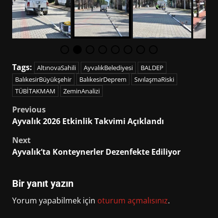
Tags:
AltınovaSahili
AyvalıkBelediyesi
BALDEP
BalıkesirBüyükşehir
BalıkesirDeprem
SıvılaşmaRiski
TÜBİTAKMAM
ZeminAnalizi
Post
Previous
Ayvalık 2026 Etkinlik Takvimi Açıklandı
navigation
Next
Ayvalık’ta Konteynerler Dezenfekte Ediliyor
Bir yanıt yazın
Yorum yapabilmek için
oturum açmalısınız
.