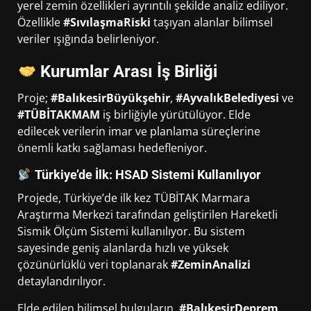
yerel zemin özellikleri ayrıntılı şekilde analiz ediliyor.
Özellikle
#SıvılaşmaRiski
taşıyan alanlar bilimsel
veriler ışığında belirleniyor.
Kurumlar Arası İş Birliği
Proje;
#BalıkesirBüyükşehir
,
#AyvalıkBelediyesi
ve
#TÜBİTAKMAM
iş birliğiyle yürütülüyor. Elde
edilecek verilerin imar ve planlama süreçlerine
önemli katkı sağlaması hedefleniyor.
Türkiye’de İlk: HSAD Sistemi Kullanılıyor
Projede, Türkiye’de ilk kez TÜBİTAK Marmara
Araştırma Merkezi tarafından geliştirilen Hareketli
Sismik Ölçüm Sistemi kullanılıyor. Bu sistem
sayesinde geniş alanlarda hızlı ve yüksek
çözünürlüklü veri toplanarak
#ZeminAnalizi
detaylandırılıyor.
Elde edilen bilimsel bulguların,
#BalıkesirDeprem