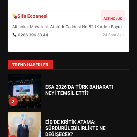
BURHANİYE BELEDİYESPOR’DA
YENİ YÖNETİM NASIL
Şifa Eczanesi
ALTINOLUK
ŞEKİLLENDİ?
7
Altınoluk Mahallesi, Atatürk Caddesi No:82 (Kordon Boyu)
0266 396 33 44
24 Saat Açık
AYVALIK SU MİRASI İÇİN
HAREKETE GEÇİYOR: GÖZLER
BULUŞMADA
1
TREND HABERLER
ESA 2026’DA TÜRK BAHARATI
NEYİ TEMSİL ETTİ?
2
EİB’DE KRİTİK ATAMA:
SÜRDÜRÜLEBİLİRLİKTE NE
DEĞİŞECEK?