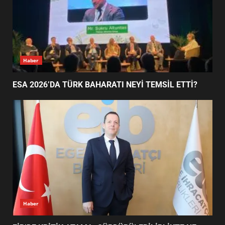
EDREMİT’İN GURURU TÜRKİYE
FİNALİNDE NE BAŞARDI?
4
Haber
ESA 2026’DA TÜRK BAHARATI NEYİ TEMSİL ETTİ?
BALIKESİR MÜZELERİNDE SÜRE
UZATILDI: NE DEĞİŞTİ?
5
BURHANİYE SATRANÇ
TURNUVASI KAYITLARI NEYİ
DEĞİŞTİRİYOR?
6
Haber
BURHANİYE BELEDİYESPOR’DA