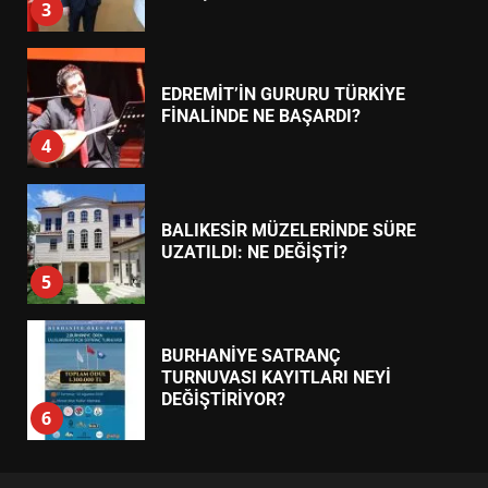
3
EDREMİT’İN GURURU TÜRKİYE
FİNALİNDE NE BAŞARDI?
4
BALIKESİR MÜZELERİNDE SÜRE
UZATILDI: NE DEĞİŞTİ?
5
BURHANİYE SATRANÇ
TURNUVASI KAYITLARI NEYİ
DEĞİŞTİRİYOR?
6