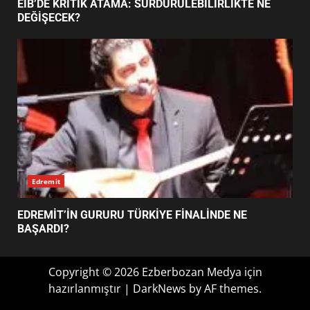
YENİ YÖNETİM NASIL
EİB’DE KRİTİK ATAMA: SÜRDÜRÜLEBİLİRLİKTE NE
ŞEKİLLENDİ?
DEĞİŞECEK?
7
Edremit
EDREMİT’İN GURURU TÜRKİYE FİNALİNDE NE
BAŞARDI?
Copyright © 2026 Ezberbozan Medya için
hazırlanmıştır
|
DarkNews
by AF themes.