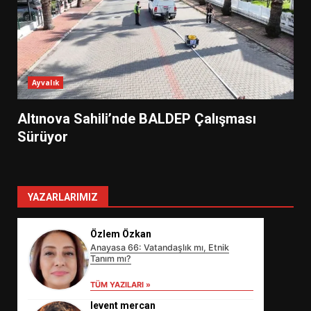
Ayvalık
Altınova Sahili’nde BALDEP Çalışması
Sürüyor
YAZARLARIMIZ
Özlem Özkan
Anayasa 66: Vatandaşlık mı, Etnik
Tanım mı?
TÜM YAZILARI »
levent mercan