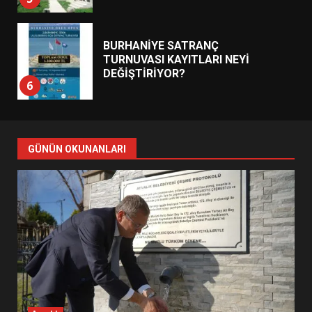
BURHANİYE SATRANÇ
TURNUVASI KAYITLARI NEYİ
DEĞİŞTİRİYOR?
6
BURHANİYE BELEDİYESPOR’DA
YENİ YÖNETİM NASIL
GÜNÜN OKUNANLARI
ŞEKİLLENDİ?
7
AYVALIK SU MİRASI İÇİN
HAREKETE GEÇİYOR: GÖZLER
BULUŞMADA
1