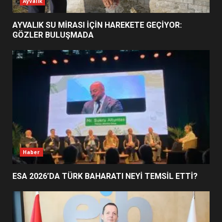
ESA 2026’DA TÜRK BAHARATI
Ayvalık
NEYİ TEMSİL ETTİ?
2
AYVALIK SU MİRASI İÇİN HAREKETE GEÇİYOR:
GÖZLER BULUŞMADA
EİB’DE KRİTİK ATAMA:
SÜRDÜRÜLEBİLİRLİKTE NE
DEĞİŞECEK?
3
EDREMİT’İN GURURU TÜRKİYE
FİNALİNDE NE BAŞARDI?
4
Haber
ESA 2026’DA TÜRK BAHARATI NEYİ TEMSİL ETTİ?
BALIKESİR MÜZELERİNDE SÜRE
UZATILDI: NE DEĞİŞTİ?
5