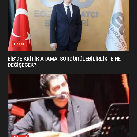
BURHANİYE SATRANÇ
TURNUVASI KAYITLARI NEYİ
DEĞİŞTİRİYOR?
6
Haber
BURHANİYE BELEDİYESPOR’DA
YENİ YÖNETİM NASIL
EİB’DE KRİTİK ATAMA: SÜRDÜRÜLEBİLİRLİKTE NE
ŞEKİLLENDİ?
DEĞİŞECEK?
7