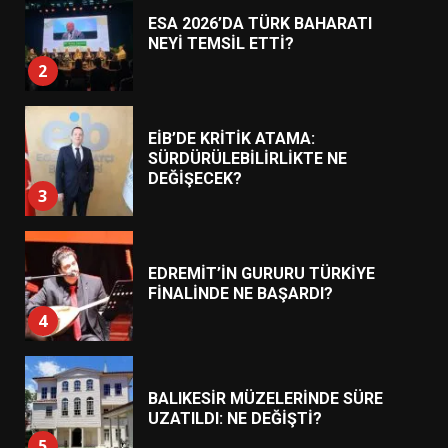
ESA 2026’DA TÜRK BAHARATI
NEYİ TEMSİL ETTİ?
2
EİB’DE KRİTİK ATAMA:
SÜRDÜRÜLEBİLİRLİKTE NE
DEĞİŞECEK?
3
EDREMİT’İN GURURU TÜRKİYE
FİNALİNDE NE BAŞARDI?
4
BALIKESİR MÜZELERİNDE SÜRE
UZATILDI: NE DEĞİŞTİ?
5