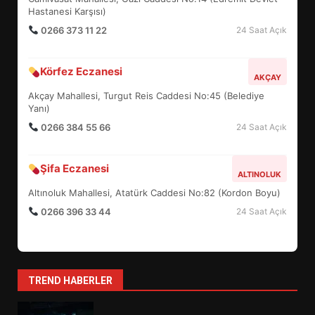
5
Hastanesi Karşısı)
0266 373 11 22
24 Saat Açık
BURHANİYE SATRANÇ
Körfez Eczanesi
TURNUVASI KAYITLARI NEYİ
AKÇAY
DEĞİŞTİRİYOR?
Akçay Mahallesi, Turgut Reis Caddesi No:45 (Belediye
6
Yanı)
0266 384 55 66
24 Saat Açık
BURHANİYE BELEDİYESPOR’DA
YENİ YÖNETİM NASIL
Şifa Eczanesi
ALTINOLUK
ŞEKİLLENDİ?
7
Altınoluk Mahallesi, Atatürk Caddesi No:82 (Kordon Boyu)
0266 396 33 44
24 Saat Açık
AYVALIK SU MİRASI İÇİN
HAREKETE GEÇİYOR: GÖZLER
BULUŞMADA
1
TREND HABERLER