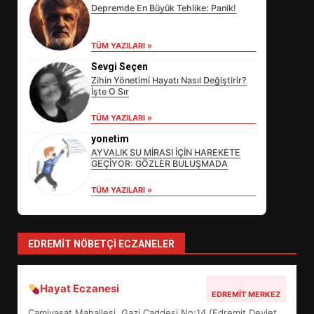
Depremde En Büyük Tehlike: Panik!
TÜM YAZILARI »
Sevgi Seçen
Zihin Yönetimi Hayatı Nasıl Değiştirir?
İşte O Sır
EİB’DE KRİTİK ATAMA:
TÜM YAZILARI »
SÜRDÜRÜLEBİLİRLİKTE NE
DEĞİŞECEK?
yonetim
3
AYVALIK SU MİRASI İÇİN HAREKETE
GEÇİYOR: GÖZLER BULUŞMADA
TÜM YAZILARI »
EDREMİT’İN GURURU TÜRKİYE
FİNALİNDE NE BAŞARDI?
4
EDREMIT NÖBETÇI ECZANELER
Hayat Eczanesi
BALIKESİR MÜZELERİNDE SÜRE
EDREMIT MERKEZ
UZATILDI: NE DEĞİŞTİ?
Camivasat Mahallesi, Gazi Caddesi No:14 (Edremit Devlet