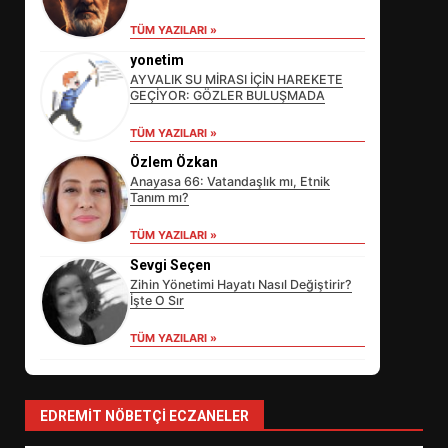
TÜM YAZILARI »
yonetim
AYVALIK SU MİRASI İÇİN HAREKETE
GEÇİYOR: GÖZLER BULUŞMADA
TÜM YAZILARI »
Özlem Özkan
Anayasa 66: Vatandaşlık mı, Etnik
Tanım mı?
EİB’DE KRİTİK ATAMA:
TÜM YAZILARI »
SÜRDÜRÜLEBİLİRLİKTE NE
Sevgi Seçen
DEĞİŞECEK?
3
Zihin Yönetimi Hayatı Nasıl Değiştirir?
İşte O Sır
TÜM YAZILARI »
EDREMİT’İN GURURU TÜRKİYE
FİNALİNDE NE BAŞARDI?
4
EDREMIT NÖBETÇI ECZANELER