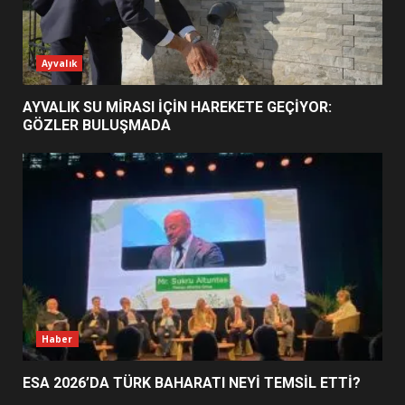
ESA 2026’DA TÜRK BAHARATI
Ayvalık
NEYİ TEMSİL ETTİ?
2
AYVALIK SU MİRASI İÇİN HAREKETE GEÇİYOR:
GÖZLER BULUŞMADA
EİB’DE KRİTİK ATAMA:
SÜRDÜRÜLEBİLİRLİKTE NE
DEĞİŞECEK?
3
EDREMİT’İN GURURU TÜRKİYE
FİNALİNDE NE BAŞARDI?
4
Haber
ESA 2026’DA TÜRK BAHARATI NEYİ TEMSİL ETTİ?
BALIKESİR MÜZELERİNDE SÜRE