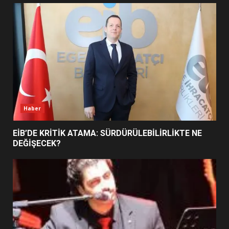
UZATILDI: NE DEĞİŞTİ?
5
BURHANİYE SATRANÇ
TURNUVASI KAYITLARI NEYİ
DEĞİŞTİRİYOR?
6
Haber
BURHANİYE BELEDİYESPOR’DA
YENİ YÖNETİM NASIL
EİB’DE KRİTİK ATAMA: SÜRDÜRÜLEBİLİRLİKTE NE
ŞEKİLLENDİ?
DEĞİŞECEK?
7