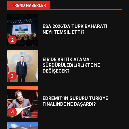
1
TREND HABERLER
ESA 2026’DA TÜRK BAHARATI
NEYİ TEMSİL ETTİ?
2
EİB’DE KRİTİK ATAMA:
SÜRDÜRÜLEBİLİRLİKTE NE
DEĞİŞECEK?
3
EDREMİT’İN GURURU TÜRKİYE
FİNALİNDE NE BAŞARDI?
4