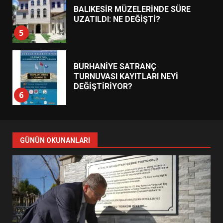
BALIKESİR MÜZELERİNDE SÜRE
UZATILDI: NE DEĞİŞTİ?
5
BURHANİYE SATRANÇ
TURNUVASI KAYITLARI NEYİ
DEĞİŞTİRİYOR?
6
BURHANİYE BELEDİYESPOR’DA
YENİ YÖNETİM NASIL
GÜNÜN OKUNANLARI
ŞEKİLLENDİ?
7
AYVALIK SU MİRASI İÇİN
HAREKETE GEÇİYOR: GÖZLER
BULUŞMADA
1