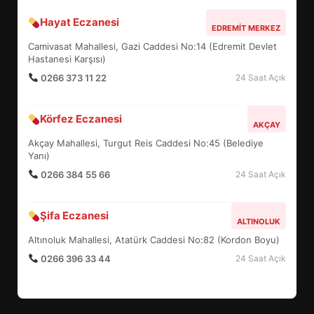
Hayat Eczanesi
BALIKESİR MÜZELERİNDE SÜRE
EDREMIT MERKEZ
UZATILDI: NE DEĞİŞTİ?
Camivasat Mahallesi, Gazi Caddesi No:14 (Edremit Devlet
5
Hastanesi Karşısı)
0266 373 11 22
24 Saat Açık
BURHANİYE SATRANÇ
Körfez Eczanesi
TURNUVASI KAYITLARI NEYİ
AKÇAY
DEĞİŞTİRİYOR?
Akçay Mahallesi, Turgut Reis Caddesi No:45 (Belediye
6
Yanı)
0266 384 55 66
24 Saat Açık
BURHANİYE BELEDİYESPOR’DA
YENİ YÖNETİM NASIL
Şifa Eczanesi
ALTINOLUK
ŞEKİLLENDİ?
7
Altınoluk Mahallesi, Atatürk Caddesi No:82 (Kordon Boyu)
0266 396 33 44
24 Saat Açık
AYVALIK SU MİRASI İÇİN
HAREKETE GEÇİYOR: GÖZLER
BULUŞMADA