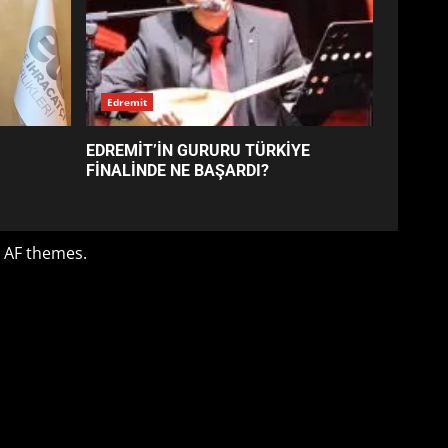
4
BALIKESİR MÜZELERİNDE
SÜRE UZATILDI: NE DEĞİŞTİ?
5
BURHANİYE SATRANÇ
TURNUVASI KAYITLARI NEYİ
DEĞİŞTİRİYOR?
6
BURHANİYE
BELEDİYESPOR’DA YENİ
YÖNETİM NASIL ŞEKİLLENDİ?
7
Edremit