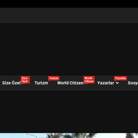
Size
Turizm
World
Yazarlar
Özel
Citizen
Size Özel
Turizm
World Citizen
Yazarlar
Sosy