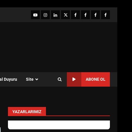
YouTube
Instagram
LinkedIn
twitter
facebook-
Facebook-
Facebook-
Facebook-
1
2
3
Grup
al Duyuru
Site
ABONE OL
YAZARLARIMIZ
Sevgi Seçen