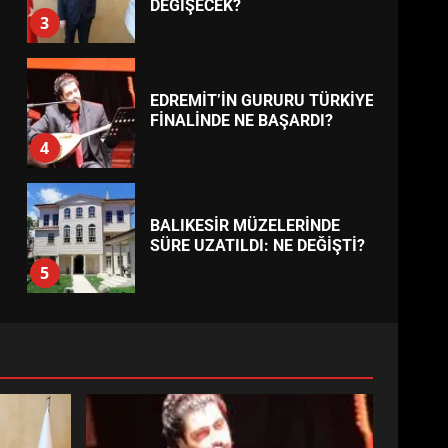
AYVALIK SU MİRASI İÇİN
HAREKETE GEÇİYOR: GÖZLER
BULUŞMADA
1
ESA 2026’DA TÜRK BAHARATI
NEYİ TEMSİL ETTİ?
2
EİB’DE KRİTİK ATAMA:
SÜRDÜRÜLEBİLİRLİKTE NE
DEĞİŞECEK?
3
EDREMİT’İN GURURU TÜRKİYE
FİNALİNDE NE BAŞARDI?