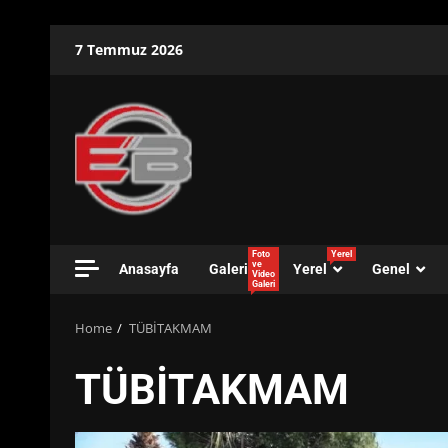
Skip
7 Temmuz 2026
to
content
Foto
Yerel
ve
Anasayfa
Galeri
Yerel
Genel
Video
Galeri
Home
TÜBİTAKMAM
TÜBİTAKMAM