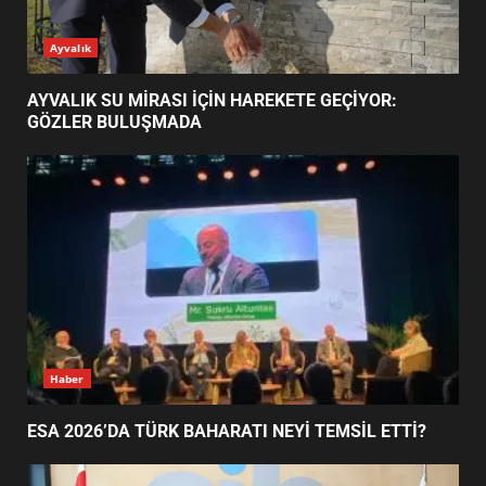
ESA 2026’DA TÜRK BAHARATI
Ayvalık
NEYİ TEMSİL ETTİ?
2
AYVALIK SU MİRASI İÇİN HAREKETE GEÇİYOR:
GÖZLER BULUŞMADA
EİB’DE KRİTİK ATAMA:
SÜRDÜRÜLEBİLİRLİKTE NE
DEĞİŞECEK?
3
EDREMİT’İN GURURU TÜRKİYE
FİNALİNDE NE BAŞARDI?
4
Haber
ESA 2026’DA TÜRK BAHARATI NEYİ TEMSİL ETTİ?
BALIKESİR MÜZELERİNDE SÜRE
UZATILDI: NE DEĞİŞTİ?