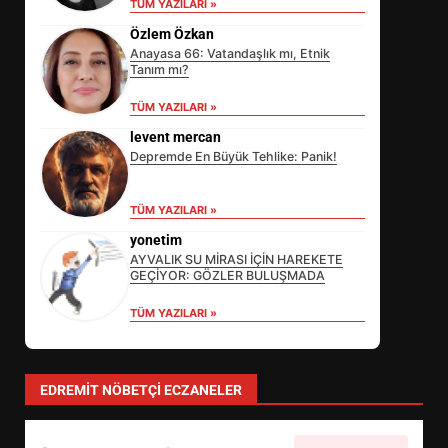
TÜM YAZILARI »
Özlem Özkan
Anayasa 66: Vatandaşlık mı, Etnik
Tanım mı?
TÜM YAZILARI »
levent mercan
Depremde En Büyük Tehlike: Panik!
EİB’DE KRİTİK ATAMA:
TÜM YAZILARI »
SÜRDÜRÜLEBİLİRLİKTE NE
DEĞİŞECEK?
yonetim
3
AYVALIK SU MİRASI İÇİN HAREKETE
GEÇİYOR: GÖZLER BULUŞMADA
TÜM YAZILARI »
EDREMİT’İN GURURU TÜRKİYE
FİNALİNDE NE BAŞARDI?
4
EDREMIT NÖBETÇI ECZANELER