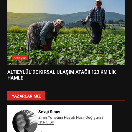
Altıeylül
ALTIEYLÜL’DE KIRSAL ULAŞIM ATAĞI! 123 KM’LİK
HAMLE
YAZARLARIMIZ
Sevgi Seçen
Zihin Yönetimi Hayatı Nasıl Değiştirir?
İşte O Sır