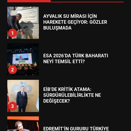
ESA 2026’DA TÜRK BAHARATI
NEYİ TEMSİL ETTİ?
2
EİB’DE KRİTİK ATAMA:
SÜRDÜRÜLEBİLİRLİKTE NE
DEĞİŞECEK?
3
EDREMİT’İN GURURU TÜRKİYE
FİNALİNDE NE BAŞARDI?
4
BALIKESİR MÜZELERİNDE SÜRE