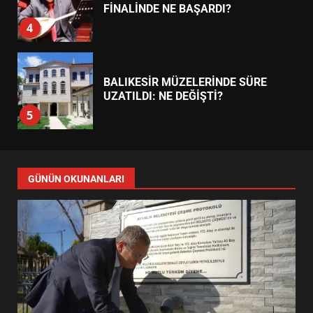
UZATILDI: NE DEĞİŞTİ?
5
BURHANİYE SATRANÇ
TURNUVASI KAYITLARI NEYİ
DEĞİŞTİRİYOR?
6
BURHANİYE BELEDİYESPOR’DA
YENİ YÖNETİM NASIL
GÜNÜN OKUNANLARI
ŞEKİLLENDİ?
7
AYVALIK SU MİRASI İÇİN
HAREKETE GEÇİYOR: GÖZLER
BULUŞMADA
1