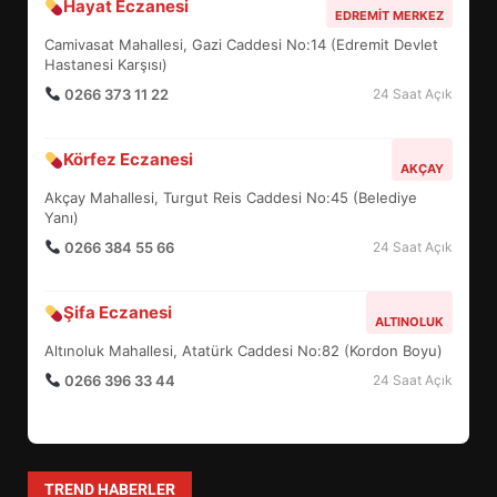
Hayat Eczanesi
BALIKESİR MÜZELERİNDE SÜRE
EDREMIT MERKEZ
UZATILDI: NE DEĞİŞTİ?
Camivasat Mahallesi, Gazi Caddesi No:14 (Edremit Devlet
5
Hastanesi Karşısı)
0266 373 11 22
24 Saat Açık
BURHANİYE SATRANÇ
Körfez Eczanesi
TURNUVASI KAYITLARI NEYİ
AKÇAY
DEĞİŞTİRİYOR?
Akçay Mahallesi, Turgut Reis Caddesi No:45 (Belediye
6
Yanı)
0266 384 55 66
24 Saat Açık
BURHANİYE BELEDİYESPOR’DA
YENİ YÖNETİM NASIL
Şifa Eczanesi
ALTINOLUK
ŞEKİLLENDİ?
7
Altınoluk Mahallesi, Atatürk Caddesi No:82 (Kordon Boyu)
0266 396 33 44
24 Saat Açık
AYVALIK SU MİRASI İÇİN
HAREKETE GEÇİYOR: GÖZLER
BULUŞMADA
1
TREND HABERLER