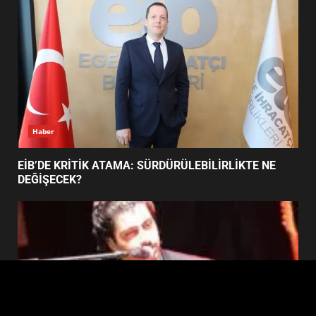
5
BURHANİYE SATRANÇ
TURNUVASI KAYITLARI NEYİ
DEĞİŞTİRİYOR?
6
Haber
BURHANİYE BELEDİYESPOR’DA
YENİ YÖNETİM NASIL
EİB’DE KRİTİK ATAMA: SÜRDÜRÜLEBİLİRLİKTE NE
ŞEKİLLENDİ?
DEĞİŞECEK?
7