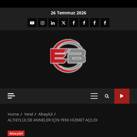
Skip
26 Temmuz 2026
to
YouTube
Instagram
LinkedIn
twitter
facebook-
Facebook-
Facebook-
Facebook-
content
1
2
3
Grup
PRIMARY
MENU
Home
Yerel
Altıeylül
ALTIEYLÜL’DE ANNELER İÇİN YENİ HİZMET AÇILDI
Altıeylül