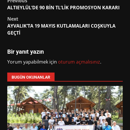
Post
Previous
ALTIEYLÜL’DE 90 BİN TL’LİK PROMOSYON KARARI
navigation
Next
AYVALIK’TA 19 MAYIS KUTLAMALARI COŞKUYLA
GEÇTİ
Bir yanıt yazın
Yorum yapabilmek için
oturum açmalısınız
.
BUGÜN OKUNANLAR