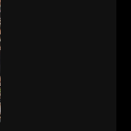
4
AYVALIK’TA ŞEFFAF ÇÖP
SİSTEMİ NEYİ DEĞİŞTİRİYOR?
5
ÇAKALLAR KÖYÜNDE 20
YILLIK SORUN NASIL 3 GÜNDE
ÇÖZÜLDÜ?
6
EDREMİT YARI
MARATONUNDA PROGRAM
NASIL İŞLEYECEK?
7