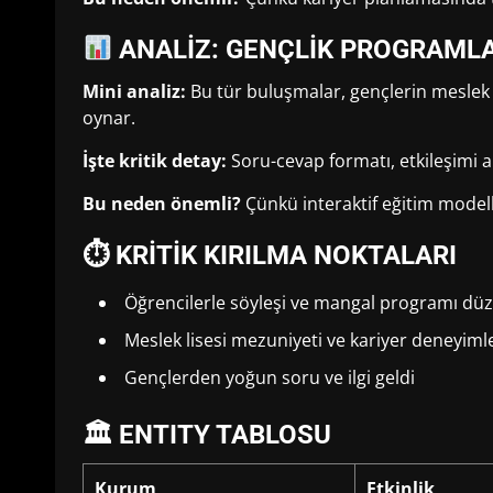
ANALİZ: GENÇLİK PROGRAML
Mini analiz:
Bu tür buluşmalar, gençlerin meslek s
oynar.
İşte kritik detay:
Soru-cevap formatı, etkileşimi a
Bu neden önemli?
Çünkü interaktif eğitim modell
⏱ KRİTİK KIRILMA NOKTALARI
Öğrencilerle söyleşi ve mangal programı dü
Meslek lisesi mezuniyeti ve kariyer deneyimle
Gençlerden yoğun soru ve ilgi geldi
🏛 ENTITY TABLOSU
Kurum
Etkinlik