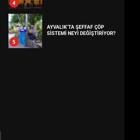
NE MESAJ VERDİ?
4
AYVALIK’TA ŞEFFAF ÇÖP
SİSTEMİ NEYİ DEĞİŞTİRİYOR?
5
ÇAKALLAR KÖYÜNDE 20
YILLIK SORUN NASIL 3 GÜNDE
ÇÖZÜLDÜ?
6
EDREMİT YARI
MARATONUNDA PROGRAM
NASIL İŞLEYECEK?
7