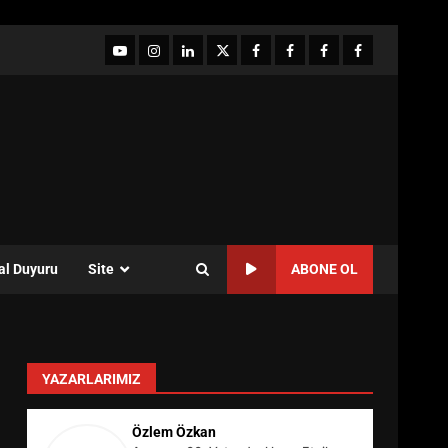
YouTube
Instagram
LinkedIn
twitter
facebook-
Facebook-
Facebook-
Facebook-
1
2
3
Grup
al Duyuru
Site
ABONE OL
YAZARLARIMIZ
Özlem Özkan