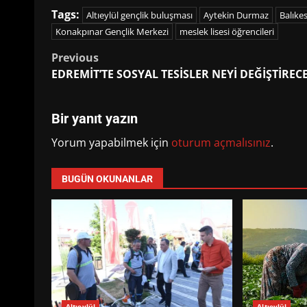
Tags:
Altıeylül gençlik buluşması
Aytekin Durmaz
Balıkes
Konakpınar Gençlik Merkezi
meslek lisesi öğrencileri
Post
Previous
EDREMİT’TE SOSYAL TESİSLER NEYİ DEĞİŞTİREC
navigation
Bir yanıt yazın
Yorum yapabilmek için
oturum açmalısınız
.
BUGÜN OKUNANLAR
Altıeylül
Altıeylül