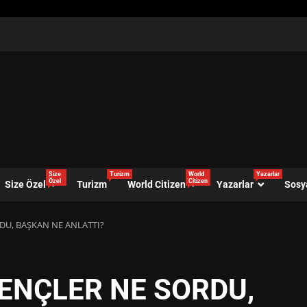
Size
Turizm
World
Yazarlar
Özel
Citizen
Size Özel
Turizm
World Citizen
Yazarlar
Sosy
DU, BAŞKAN NE ANLATTI?
ENÇLER NE SORDU,