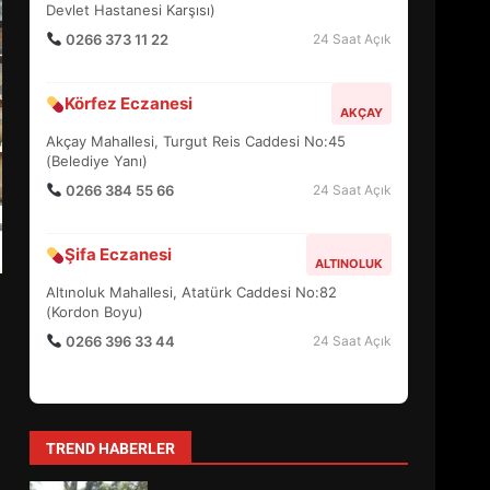
EDREMİT’TE BAŞKAN ERTAŞ
NE MESAJ VERDİ?
Hayat Eczanesi
4
EDREMIT MERKEZ
Camivasat Mahallesi, Gazi Caddesi No:14 (Edremit
Devlet Hastanesi Karşısı)
AYVALIK’TA ŞEFFAF ÇÖP
0266 373 11 22
24 Saat Açık
SİSTEMİ NEYİ DEĞİŞTİRİYOR?
5
Körfez Eczanesi
AKÇAY
Akçay Mahallesi, Turgut Reis Caddesi No:45
(Belediye Yanı)
ÇAKALLAR KÖYÜNDE 20
YILLIK SORUN NASIL 3 GÜNDE
0266 384 55 66
24 Saat Açık
ÇÖZÜLDÜ?
6
Şifa Eczanesi
ALTINOLUK
Altınoluk Mahallesi, Atatürk Caddesi No:82
EDREMİT YARI
(Kordon Boyu)
MARATONUNDA PROGRAM
0266 396 33 44
24 Saat Açık
NASIL İŞLEYECEK?
7