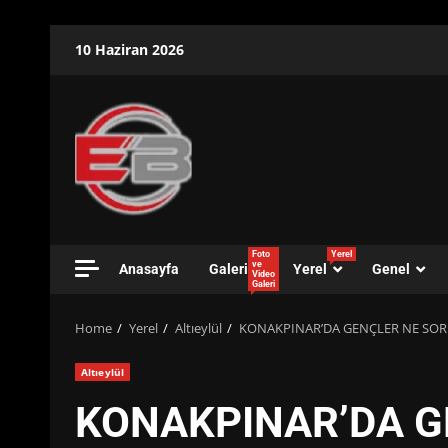
Skip
10 Haziran 2026
to
content
Foto
Yerel
ve
Anasayfa
Galeri
Yerel
Genel
Video
Galeri
Home
Yerel
Altıeylül
KONAKPINAR’DA GENÇLER NE SOR
Altıeylül
KONAKPINAR’DA G