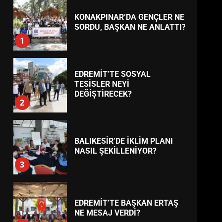
KONAKPINAR’DA GENÇLER NE
TREND HABERLER
SORDU, BAŞKAN NE ANLATTI?
1
EDREMİT’TE SOSYAL
TESİSLER NEYİ
DEĞİŞTİRECEK?
2
BALIKESİR’DE İKLİM PLANI
NASIL ŞEKİLLENİYOR?
3
EDREMİT’TE BAŞKAN ERTAŞ