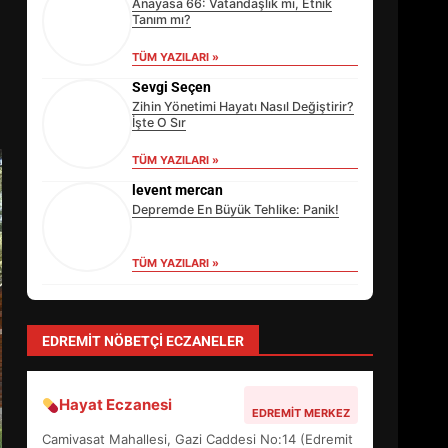
Anayasa 66: Vatandaşlık mı, Etnik
Tanım mı?
TÜM YAZILARI »
Sevgi Seçen
Zihin Yönetimi Hayatı Nasıl Değiştirir?
İşte O Sır
TÜM YAZILARI »
levent mercan
Depremde En Büyük Tehlike: Panik!
TÜM YAZILARI »
yonetim
AYVALIK SU MİRASI İÇİN HAREKETE
GEÇİYOR: GÖZLER BULUŞMADA
BALIKESİR’DE İKLİM PLANI
NASIL ŞEKİLLENİYOR?
TÜM YAZILARI »
3
EDREMIT NÖBETÇI ECZANELER