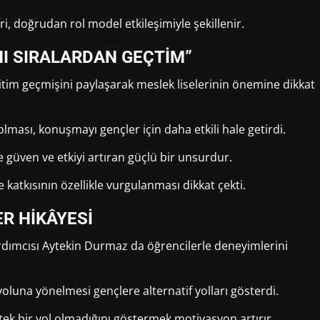
i, doğrudan rol model etkileşimiyle şekillenir.
NI SIRALARDAN GEÇTİM”
ğitim geçmişini paylaşarak meslek liselerinin önemine dikkat
lması, konuşmayı gençler için daha etkili hale getirdi.
 güven ve etkiyi artıran güçlü bir unsurdur.
katkısının özellikle vurgulanması dikkat çekti.
R HİKÂYESİ
rdımcısı Aytekin Durmaz da öğrencilerle deneyimlerini
 yoluna yönelmesi gençlere alternatif yolları gösterdi.
ek bir yol olmadığını göstermek motivasyon artırır.