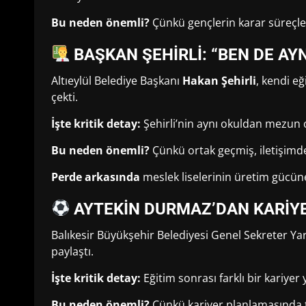
Bu neden önemli?
Çünkü gençlerin karar süreçler
BAŞKAN ŞEHİRLİ: “BEN DE AY
Altıeylül Belediye Başkanı
Hakan Şehirli
, kendi e
çekti.
İşte kritik detay:
Şehirli’nin aynı okuldan mezun o
Bu neden önemli?
Çünkü ortak geçmiş, iletişimde
Perde arkasında
meslek liselerinin üretim gücüne 
AYTEKİN DURMAZ’DAN KARİYE
Balıkesir Büyükşehir Belediyesi Genel Sekreter Ya
paylaştı.
İşte kritik detay:
Eğitim sonrası farklı bir kariyer
Bu neden önemli?
Çünkü kariyer planlamasında t