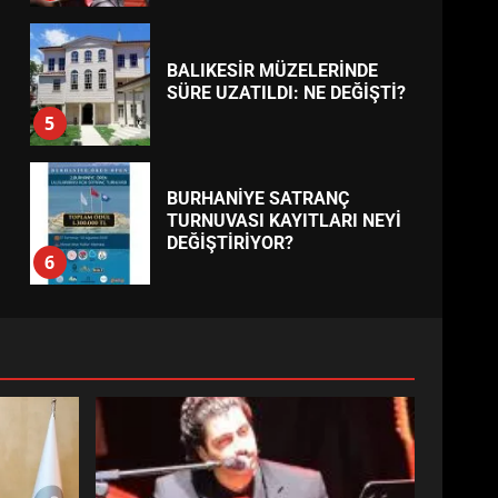
BALIKESİR MÜZELERİNDE
SÜRE UZATILDI: NE DEĞİŞTİ?
5
BURHANİYE SATRANÇ
TURNUVASI KAYITLARI NEYİ
DEĞİŞTİRİYOR?
6
BURHANİYE
BELEDİYESPOR’DA YENİ
YÖNETİM NASIL ŞEKİLLENDİ?
7
AYVALIK SU MİRASI İÇİN