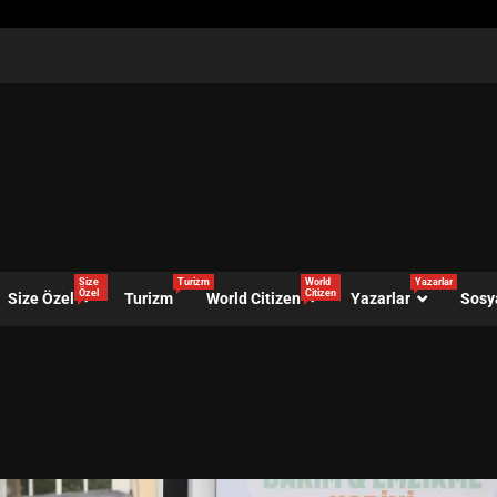
Size
Turizm
World
Yazarlar
Özel
Citizen
Size Özel
Turizm
World Citizen
Yazarlar
Sosy