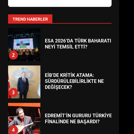
AYVALIK SU MİRASI İÇİN
HAREKETE GEÇİYOR: GÖZLER
BULUŞMADA
1
TREND HABERLER
ESA 2026’DA TÜRK BAHARATI
NEYİ TEMSİL ETTİ?
2
EİB’DE KRİTİK ATAMA:
SÜRDÜRÜLEBİLİRLİKTE NE
DEĞİŞECEK?
3
EDREMİT’İN GURURU TÜRKİYE
FİNALİNDE NE BAŞARDI?
4