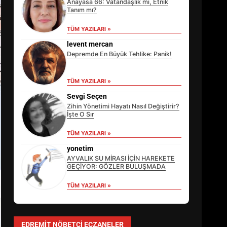
Anayasa 66: Vatandaşlık mı, Etnik
Tanım mı?
TÜM YAZILARI »
levent mercan
Depremde En Büyük Tehlike: Panik!
TÜM YAZILARI »
Sevgi Seçen
Zihin Yönetimi Hayatı Nasıl Değiştirir?
İşte O Sır
TÜM YAZILARI »
EİB’DE KRİTİK ATAMA:
SÜRDÜRÜLEBİLİRLİKTE NE
yonetim
DEĞİŞECEK?
AYVALIK SU MİRASI İÇİN HAREKETE
3
GEÇİYOR: GÖZLER BULUŞMADA
TÜM YAZILARI »
EDREMİT’İN GURURU TÜRKİYE
FİNALİNDE NE BAŞARDI?
EDREMIT NÖBETÇI ECZANELER