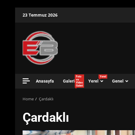
Skip
23 Temmuz 2026
to
content
Foto
Yerel
ve
Anasayfa
Galeri
Yerel
Genel
Video
Galeri
Home
Çardaklı
Çardaklı