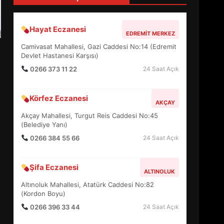
4
Hayat Eczanesi
EDREMIT MERKEZ
BALIKESİR MÜZELERİNDE
Camivasat Mahallesi, Gazi Caddesi No:14 (Edremit
SÜRE UZATILDI: NE DEĞİŞTİ?
Devlet Hastanesi Karşısı)
5
0266 373 11 22
24 Saat Açık
Körfez Eczanesi
BURHANİYE SATRANÇ
AKÇAY
TURNUVASI KAYITLARI NEYİ
Akçay Mahallesi, Turgut Reis Caddesi No:45
DEĞİŞTİRİYOR?
(Belediye Yanı)
6
0266 384 55 66
24 Saat Açık
BURHANİYE
Şifa Eczanesi
BELEDİYESPOR’DA YENİ
ALTINOLUK
YÖNETİM NASIL ŞEKİLLENDİ?
Altınoluk Mahallesi, Atatürk Caddesi No:82
7
(Kordon Boyu)
0266 396 33 44
24 Saat Açık