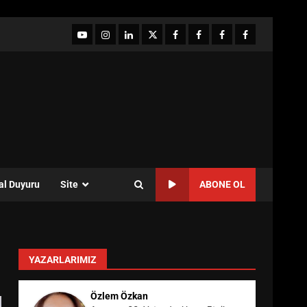
YouTube
Instagram
LinkedIn
twitter
facebook-
Facebook-
Facebook-
Facebook-
1
2
3
Grup
al Duyuru
Site
ABONE OL
YAZARLARIMIZ
Özlem Özkan