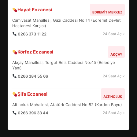
Hayat Eczanesi
BALIKESİR MÜZELERİNDE SÜRE
EDREMIT MERKEZ
UZATILDI: NE DEĞİŞTİ?
Camivasat Mahallesi, Gazi Caddesi No:14 (Edremit Devlet
5
Hastanesi Karşısı)
0266 373 11 22
24 Saat Açık
BURHANİYE SATRANÇ
Körfez Eczanesi
TURNUVASI KAYITLARI NEYİ
AKÇAY
DEĞİŞTİRİYOR?
Akçay Mahallesi, Turgut Reis Caddesi No:45 (Belediye
6
Yanı)
0266 384 55 66
24 Saat Açık
BURHANİYE BELEDİYESPOR’DA
YENİ YÖNETİM NASIL
Şifa Eczanesi
ALTINOLUK
ŞEKİLLENDİ?
7
Altınoluk Mahallesi, Atatürk Caddesi No:82 (Kordon Boyu)
0266 396 33 44
24 Saat Açık
AYVALIK SU MİRASI İÇİN
HAREKETE GEÇİYOR: GÖZLER
BULUŞMADA