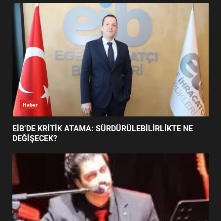
UZATILDI: NE DEĞİŞTİ?
5
BURHANİYE SATRANÇ
TURNUVASI KAYITLARI NEYİ
DEĞİŞTİRİYOR?
6
Haber
BURHANİYE BELEDİYESPOR’DA
YENİ YÖNETİM NASIL
EİB’DE KRİTİK ATAMA: SÜRDÜRÜLEBİLİRLİKTE NE
ŞEKİLLENDİ?
DEĞİŞECEK?
7