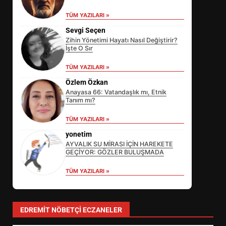
TÜM YAZILARI »
Sevgi Seçen
Zihin Yönetimi Hayatı Nasıl Değiştirir?
İşte O Sır
TÜM YAZILARI »
Özlem Özkan
Anayasa 66: Vatandaşlık mı, Etnik
Tanım mı?
EİB’DE KRİTİK ATAMA:
TÜM YAZILARI »
SÜRDÜRÜLEBİLİRLİKTE NE
DEĞİŞECEK?
yonetim
3
AYVALIK SU MİRASI İÇİN HAREKETE
GEÇİYOR: GÖZLER BULUŞMADA
TÜM YAZILARI »
EDREMİT’İN GURURU TÜRKİYE
FİNALİNDE NE BAŞARDI?
4
EDREMIT NÖBETÇI ECZANELER