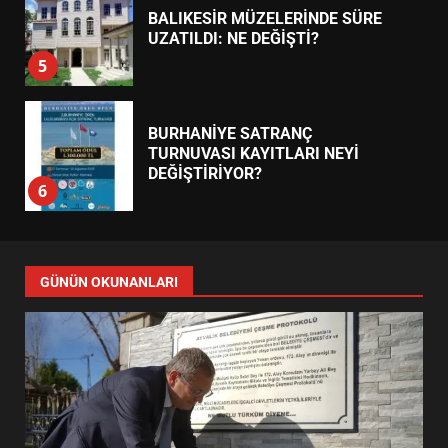
BALIKESİR MÜZELERİNDE SÜRE
UZATILDI: NE DEĞİŞTİ?
5
BURHANİYE SATRANÇ
TURNUVASI KAYITLARI NEYİ
DEĞİŞTİRİYOR?
6
BURHANİYE BELEDİYESPOR’DA
YENİ YÖNETİM NASIL
GÜNÜN OKUNANLARI
ŞEKİLLENDİ?
7
AYVALIK SU MİRASI İÇİN
HAREKETE GEÇİYOR: GÖZLER
BULUŞMADA
1