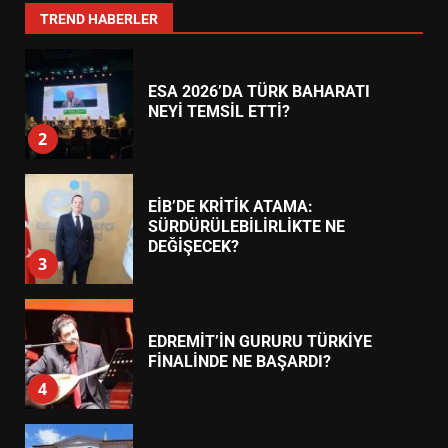
1
TREND HABERLER
ESA 2026’DA TÜRK BAHARATI
NEYİ TEMSİL ETTİ?
2
EİB’DE KRİTİK ATAMA:
SÜRDÜRÜLEBİLİRLİKTE NE
DEĞİŞECEK?
3
EDREMİT’İN GURURU TÜRKİYE
FİNALİNDE NE BAŞARDI?
4