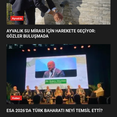
ESA 2026’DA TÜRK BAHARATI
Ayvalık
NEYİ TEMSİL ETTİ?
2
AYVALIK SU MİRASI İÇİN HAREKETE GEÇİYOR:
GÖZLER BULUŞMADA
EİB’DE KRİTİK ATAMA:
SÜRDÜRÜLEBİLİRLİKTE NE
DEĞİŞECEK?
3
EDREMİT’İN GURURU TÜRKİYE
FİNALİNDE NE BAŞARDI?
4
Haber
ESA 2026’DA TÜRK BAHARATI NEYİ TEMSİL ETTİ?
BALIKESİR MÜZELERİNDE SÜRE