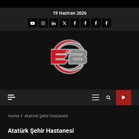
Skip
19 Haziran 2026
to
YouTube
Instagram
LinkedIn
twitter
facebook-
Facebook-
Facebook-
Facebook-
content
1
2
3
Grup
PRIMARY
MENU
Home
Atatürk Şehir Hastanesi
Atatürk Şehir Hastanesi