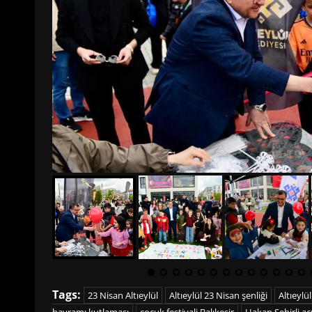
Tags:
23 Nisan Altıeylül
Altıeylül 23 Nisan şenliği
Altıeylü