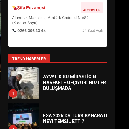
4
Hayat Eczanesi
EDREMIT MERKEZ
Camivasat Mahallesi, Gazi Caddesi No:14 (Edremit
BALIKESİR MÜZELERİNDE
Devlet Hastanesi Karşısı)
SÜRE UZATILDI: NE DEĞİŞTİ?
0266 373 11 22
24 Saat Açık
5
Körfez Eczanesi
AKÇAY
BURHANİYE SATRANÇ
TURNUVASI KAYITLARI NEYİ
Akçay Mahallesi, Turgut Reis Caddesi No:45
(Belediye Yanı)
DEĞİŞTİRİYOR?
6
0266 384 55 66
24 Saat Açık
Şifa Eczanesi
BURHANİYE
ALTINOLUK
BELEDİYESPOR’DA YENİ
Altınoluk Mahallesi, Atatürk Caddesi No:82
YÖNETİM NASIL ŞEKİLLENDİ?
(Kordon Boyu)
7
0266 396 33 44
24 Saat Açık