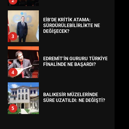
AYVALIK SU MİRASI İÇİN
HAREKETE GEÇİYOR: GÖZLER
BULUŞMADA
TREND HABERLER
1
ESA 2026’DA TÜRK BAHARATI
NEYİ TEMSİL ETTİ?
2
EİB’DE KRİTİK ATAMA:
SÜRDÜRÜLEBİLİRLİKTE NE
DEĞİŞECEK?
3
EDREMİT’İN GURURU TÜRKİYE
FİNALİNDE NE BAŞARDI?
4