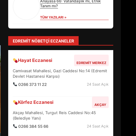
Anayasa 66: Vatandaşlık mı, Etnik
Tanım mı?
TÜM YAZILARI »
levent mercan
Depremde En Büyük Tehlike: Panik!
TÜM YAZILARI »
yonetim
AYVALIK SU MİRASI İÇİN HAREKETE
GEÇİYOR: GÖZLER BULUŞMADA
TÜM YAZILARI »
EİB’DE KRİTİK ATAMA:
Sevgi Seçen
SÜRDÜRÜLEBİLİRLİKTE NE
Zihin Yönetimi Hayatı Nasıl Değiştirir?
DEĞİŞECEK?
İşte O Sır
3
TÜM YAZILARI »
EDREMİT’İN GURURU TÜRKİYE
FİNALİNDE NE BAŞARDI?
EDREMIT NÖBETÇI ECZANELER