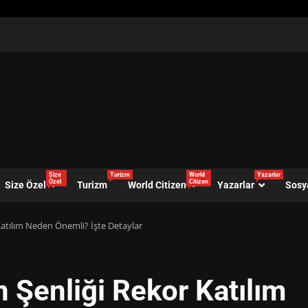
Size
Turizm
World
Yazarlar
Özel
Citizen
Size Özel
Turizm
World Citizen
Yazarlar
Sosy
 Katılım Neden Önemli? İşte Detaylar
n Şenliği Rekor Katılım