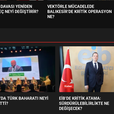
 DAVASI YENİDEN
VEKTÖRLE MÜCADELEDE
EÇ NEYİ DEĞİŞTİRİR?
BALIKESİR’DE KRİTİK OPERASYON
NE?
Haber
’DA TÜRK BAHARATI NEYİ
EİB’DE KRİTİK ATAMA:
TTİ?
SÜRDÜRÜLEBİLİRLİKTE NE
DEĞİŞECEK?