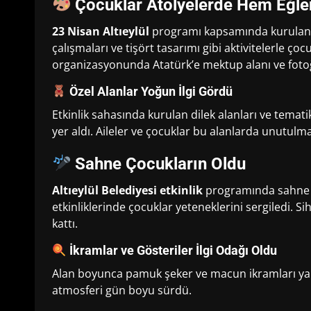
Çocuklar Atölyelerde Hem Eğle
23 Nisan Altıeylül
programı kapsamında kurulan at
çalışmaları ve tişört tasarımı gibi aktivitelerle ço
organizasyonunda Atatürk’e mektup alanı ve fotoğr
Özel Alanlar Yoğun İlgi Gördü
Etkinlik sahasında kurulan dilek alanları ve tema
yer aldı. Aileler ve çocuklar bu alanlarda unutulm
Sahne Çocukların Oldu
Altıeylül Belediyesi etkinlik
programında sahne p
etkinliklerinde çocuklar yeteneklerini sergiledi. Si
kattı.
İkramlar ve Gösteriler İlgi Odağı Oldu
Alan boyunca pamuk şeker ve macun ikramları yapılı
atmosferi gün boyu sürdü.