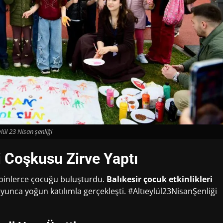
ylül 23 Nisan şenliği
i Coşkusu Zirve Yaptı
 binlerce çocuğu buluşturdu.
Balıkesir çocuk etkinlikleri
nca yoğun katılımla gerçekleşti. #Altıeylül23NisanŞenliği