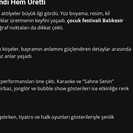
ndi Hem Üretti
ölyeler büyük ilgi gördü. Yüz boyama, resim, kil
cuklar üretmenin keyfini yaşadı.
çocuk festivali Balıkesir
af noktaları da dikkat çekti.
tik köşeler, bayramın anlamını güçlendiren detaylar arasında
az anlar yaşadı.
erformansları öne çıktı. Karaoke ve “Sahne Senin”
hirbaz, jonglör ve bubble show gösterileri ise etkinliğe renk
rken, tiyatro ve halk oyunları gösterileriyle şenlik