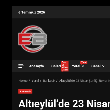
Skip
6 Temmuz 2026
to
content
Foto
Yerel
ve
Anasayfa
Galeri
Yerel
Genel
Video
Galeri
Home
Yerel
Balıkesir
Altıeylül’de 23 Nisan Şenliği Rekor
Balıkesir
Altıeylül’de 23 Nisa