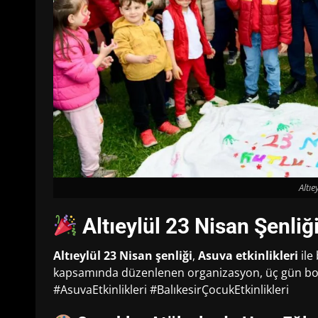
Altıe
Altıeylül 23 Nisan Şenliğ
Altıeylül 23 Nisan şenliği
,
Asuva etkinlikleri
ile
kapsamında düzenlenen organizasyon, üç gün boyu
#AsuvaEtkinlikleri #BalıkesirÇocukEtkinlikleri