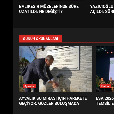
BALIKESİR MÜZELERİNDE SÜRE
YAZICIOĞLU
UZATILDI: NE DEĞİŞTİ?
AÇILDI: SÜR
GÜNÜN OKUNANLARI
Ayvalık
Haber
AYVALIK SU MİRASI İÇİN HAREKETE
ESA 2026
GEÇİYOR: GÖZLER BULUŞMADA
TEMSİL E