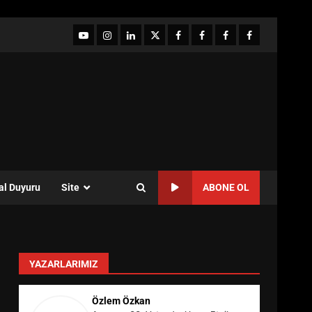
YouTube
Instagram
LinkedIn
twitter
facebook-
Facebook-
Facebook-
Facebook-
1
2
3
Grup
al Duyuru
Site
ABONE OL
YAZARLARIMIZ
Özlem Özkan