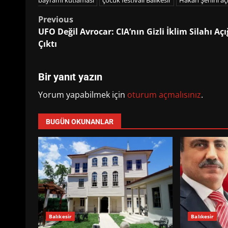
bayramı kutlaması
çocuk festivali Balıkesir
Hakan Şehirli a
Post
Previous
UFO Değil Avrocar: CIA’nın Gizli İklim Silahı Aç
navigation
Çıktı
Bir yanıt yazın
Yorum yapabilmek için
oturum açmalısınız
.
BUGÜN OKUNANLAR
Balıkesir
Balıkesir