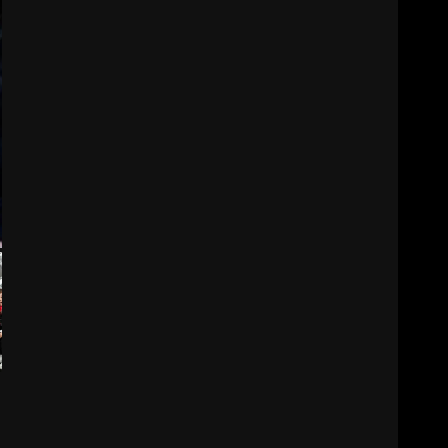
HAREKETE GEÇİYOR: GÖZLER
BULUŞMADA
1
ESA 2026’DA TÜRK BAHARATI
NEYİ TEMSİL ETTİ?
2
EİB’DE KRİTİK ATAMA:
SÜRDÜRÜLEBİLİRLİKTE NE
DEĞİŞECEK?
3
EDREMİT’İN GURURU TÜRKİYE
FİNALİNDE NE BAŞARDI?
4