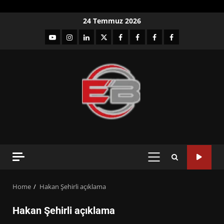
Skip
24 Temmuz 2026
to
YouTube
Instagram
LinkedIn
twitter
facebook-
Facebook-
Facebook-
Facebook-
content
1
2
3
Grup
PRIMARY
MENU
Home
Hakan Şehirli açıklama
Hakan Şehirli açıklama