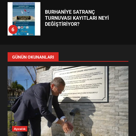
BURHANİYE SATRANÇ
TURNUVASI KAYITLARI NEYİ
DEĞİŞTİRİYOR?
6
BURHANİYE BELEDİYESPOR’DA
YENİ YÖNETİM NASIL
GÜNÜN OKUNANLARI
ŞEKİLLENDİ?
7
AYVALIK SU MİRASI İÇİN
HAREKETE GEÇİYOR: GÖZLER
BULUŞMADA
1
ESA 2026’DA TÜRK BAHARATI
Ayvalık
NEYİ TEMSİL ETTİ?