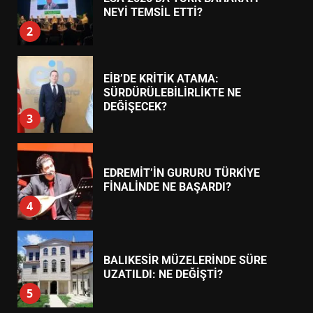
NEYİ TEMSİL ETTİ?
2
EİB’DE KRİTİK ATAMA:
SÜRDÜRÜLEBİLİRLİKTE NE
DEĞİŞECEK?
3
EDREMİT’İN GURURU TÜRKİYE
FİNALİNDE NE BAŞARDI?
4
BALIKESİR MÜZELERİNDE SÜRE
UZATILDI: NE DEĞİŞTİ?
5