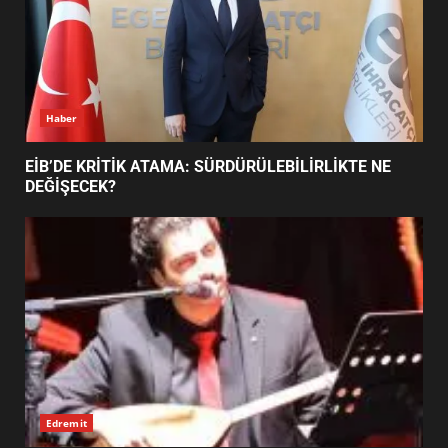
BURHANİYE SATRANÇ
TURNUVASI KAYITLARI NEYİ
DEĞİŞTİRİYOR?
6
Haber
BURHANİYE BELEDİYESPOR’DA
YENİ YÖNETİM NASIL
EİB’DE KRİTİK ATAMA: SÜRDÜRÜLEBİLİRLİKTE NE
ŞEKİLLENDİ?
DEĞİŞECEK?
7
Edremit