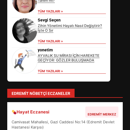
Tanım mı?
TÜM YAZILARI »
Sevgi Seçen
Zihin Yönetimi Hayatı Nasıl Değiştirir?
İşte O Sır
EİB’DE KRİTİK ATAMA:
TÜM YAZILARI »
SÜRDÜRÜLEBİLİRLİKTE NE
DEĞİŞECEK?
yonetim
3
AYVALIK SU MİRASI İÇİN HAREKETE
GEÇİYOR: GÖZLER BULUŞMADA
TÜM YAZILARI »
EDREMİT’İN GURURU TÜRKİYE
FİNALİNDE NE BAŞARDI?
4
EDREMIT NÖBETÇI ECZANELER
Hayat Eczanesi
BALIKESİR MÜZELERİNDE SÜRE
EDREMIT MERKEZ
UZATILDI: NE DEĞİŞTİ?
Camivasat Mahallesi, Gazi Caddesi No:14 (Edremit Devlet
5
Hastanesi Karşısı)