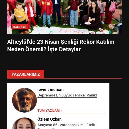
Balıkesir
Altıeylül’de 23 Nisan Şenliği Rekor Katılım
Neden Önemli? İşte Detaylar
YAZARLARIMIZ
levent mercan
Depremde En Büyük Tehlike: Panik!
TÜM YAZILARI »
Özlem Özkan
Anayasa 66: Vatandaşlık mı, Etnik