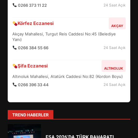
0266 373 11 22
24 Saat Açık
BURHANİYE SATRANÇ
Körfez Eczanesi
TURNUVASI KAYITLARI NEYİ
AKÇAY
DEĞİŞTİRİYOR?
Akçay Mahallesi, Turgut Reis Caddesi No:45 (Belediye
6
Yanı)
0266 384 55 66
24 Saat Açık
BURHANİYE BELEDİYESPOR’DA
YENİ YÖNETİM NASIL
Şifa Eczanesi
ALTINOLUK
ŞEKİLLENDİ?
7
Altınoluk Mahallesi, Atatürk Caddesi No:82 (Kordon Boyu)
0266 396 33 44
24 Saat Açık
AYVALIK SU MİRASI İÇİN
HAREKETE GEÇİYOR: GÖZLER
BULUŞMADA
1
TREND HABERLER
ESA 2026’DA TÜRK BAHARATI