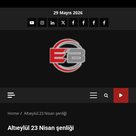
Skip
29 Mayıs 2026
to
YouTube
Instagram
LinkedIn
twitter
facebook-
Facebook-
Facebook-
Facebook-
content
1
2
3
Grup
PRIMARY
MENU
Home
Altıeylül 23 Nisan şenliği
Altıeylül 23 Nisan şenliği