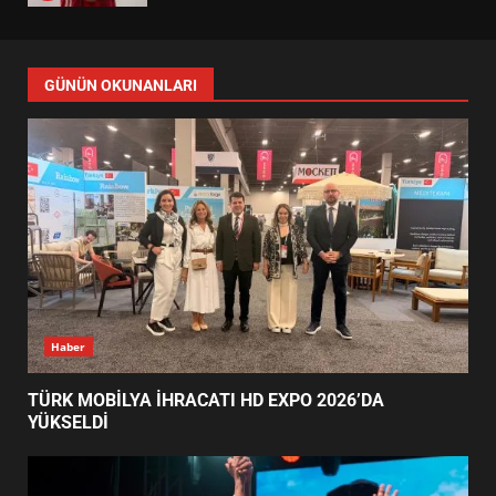
ALTIEYLÜL’DE 19 MAYIS ŞÖLENİ
SOKAKLARA TAŞTI
4
EMİRHAN BOZ MİLLİ TAKIMDA!
HAYALİ GERÇEK OLDU
5
EDREMİT’TE 19 MAYIS COŞKUSU
GÜNÜN OKUNANLARI
MEYDANLARA TAŞTI
6
EDREMİT BELEDİYESİ BAYRAM
SEFERBERLİĞİ: TÜM İLÇE
HAZIRLANIYOR
7