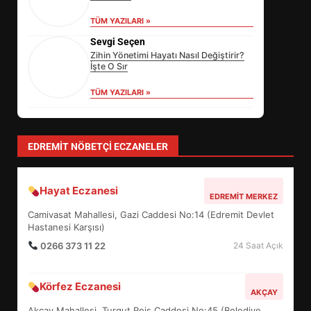
TÜM YAZILARI »
Sevgi Seçen
Zihin Yönetimi Hayatı Nasıl Değiştirir?
İşte O Sır
TÜM YAZILARI »
levent mercan
Depremde En Büyük Tehlike: Panik!
TÜM YAZILARI »
yonetim
AYVALIK SU MİRASI İÇİN HAREKETE
GEÇİYOR: GÖZLER BULUŞMADA
TÜM YAZILARI »
SİBER VATAN’DA NEFES KESEN
YARI FİNAL! 24 GENÇ YARIŞTI
3
EDREMIT NÖBETÇI ECZANELER