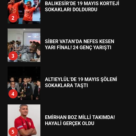
7
TREND HABERLER
TÜRK MOBİLYA İHRACATI HD
EXPO 2026’DA YÜKSELDİ
1
BALIKESİR’DE 19 MAYIS KORTEJİ
SOKAKLARI DOLDURDU
2
SİBER VATAN’DA NEFES KESEN
YARI FİNAL! 24 GENÇ YARIŞTI
3