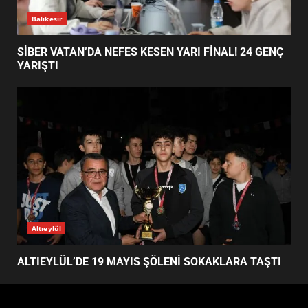
SOKAKLARA TAŞTI
4
EMİRHAN BOZ MİLLİ TAKIMDA!
HAYALİ GERÇEK OLDU
5
Balıkesir
EDREMİT’TE 19 MAYIS COŞKUSU
MEYDANLARA TAŞTI
SİBER VATAN’DA NEFES KESEN YARI FİNAL! 24 GENÇ
6
YARIŞTI
EDREMİT BELEDİYESİ BAYRAM
SEFERBERLİĞİ: TÜM İLÇE
HAZIRLANIYOR
7