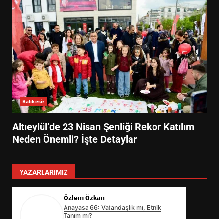
Balıkesir
Altıeylül’de 23 Nisan Şenliği Rekor Katılım
Neden Önemli? İşte Detaylar
YAZARLARIMIZ
Özlem Özkan
Anayasa 66: Vatandaşlık mı, Etnik
Tanım mı?