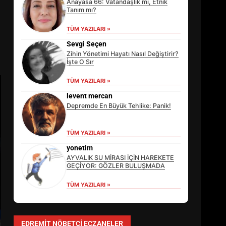
Anayasa 66: Vatandaşlık mı, Etnik
Tanım mı?
TÜM YAZILARI »
Sevgi Seçen
Zihin Yönetimi Hayatı Nasıl Değiştirir?
İşte O Sır
TÜM YAZILARI »
levent mercan
Depremde En Büyük Tehlike: Panik!
TÜM YAZILARI »
EİB’DE KRİTİK ATAMA:
SÜRDÜRÜLEBİLİRLİKTE NE
yonetim
DEĞİŞECEK?
AYVALIK SU MİRASI İÇİN HAREKETE
3
GEÇİYOR: GÖZLER BULUŞMADA
TÜM YAZILARI »
EDREMİT’İN GURURU TÜRKİYE
FİNALİNDE NE BAŞARDI?
EDREMIT NÖBETÇI ECZANELER