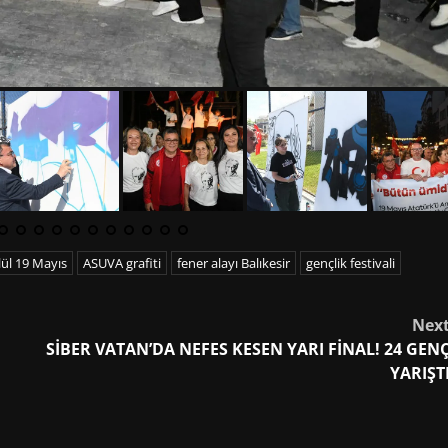
lül 19 Mayıs
ASUVA grafiti
fener alayı Balıkesir
gençlik festivali
Nex
SİBER VATAN’DA NEFES KESEN YARI FİNAL! 24 GEN
YARIŞT