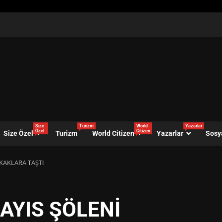
Size
Turizm
World
Yazarlar
Özel
Citizen
Size Özel
Turizm
World Citizen
Yazarlar
Sosy
OKAKLARA TAŞTI
MAYIS ŞÖLENİ