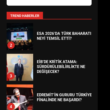
AYVALIK SU MİRASI İÇİN
HAREKETE GEÇİYOR: GÖZLER
BULUŞMADA
1
TREND HABERLER
ESA 2026’DA TÜRK BAHARATI
NEYİ TEMSİL ETTİ?
2
EİB’DE KRİTİK ATAMA:
SÜRDÜRÜLEBİLİRLİKTE NE
DEĞİŞECEK?
3
EDREMİT’İN GURURU TÜRKİYE
FİNALİNDE NE BAŞARDI?
4