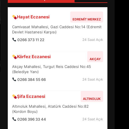
4
Hayat Eczanesi
EDREMIT MERKEZ
BALIKESİR MÜZELERİNDE
Camivasat Mahallesi, Gazi Caddesi No:14 (Edremit
SÜRE UZATILDI: NE DEĞİŞTİ?
Devlet Hastanesi Karşısı)
5
0266 373 11 22
24 Saat Açık
Körfez Eczanesi
BURHANİYE SATRANÇ
AKÇAY
TURNUVASI KAYITLARI NEYİ
Akçay Mahallesi, Turgut Reis Caddesi No:45
DEĞİŞTİRİYOR?
(Belediye Yanı)
6
0266 384 55 66
24 Saat Açık
BURHANİYE
Şifa Eczanesi
BELEDİYESPOR’DA YENİ
ALTINOLUK
YÖNETİM NASIL ŞEKİLLENDİ?
Altınoluk Mahallesi, Atatürk Caddesi No:82
7
(Kordon Boyu)
0266 396 33 44
24 Saat Açık