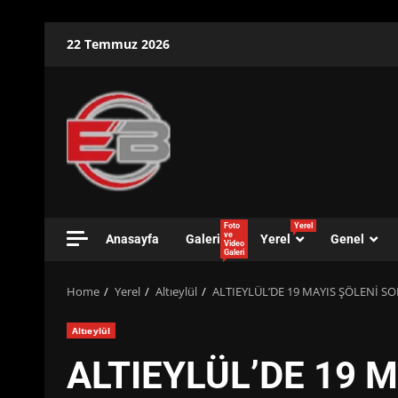
Skip
22 Temmuz 2026
to
content
Foto
Yerel
ve
Anasayfa
Galeri
Yerel
Genel
Video
Galeri
Home
Yerel
Altıeylül
ALTIEYLÜL’DE 19 MAYIS ŞÖLENİ S
Altıeylül
ALTIEYLÜL’DE 19 