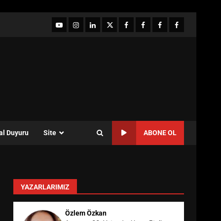
YouTube
Instagram
LinkedIn
twitter
facebook-
Facebook-
Facebook-
Facebook-
1
2
3
Grup
al Duyuru
Site
ABONE OL
YAZARLARIMIZ
Özlem Özkan