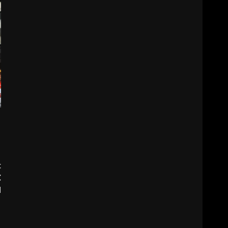
t
Ç
I