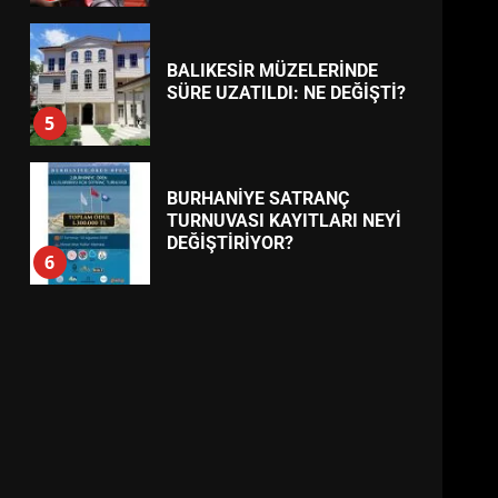
BALIKESİR MÜZELERİNDE
SÜRE UZATILDI: NE DEĞİŞTİ?
5
BURHANİYE SATRANÇ
TURNUVASI KAYITLARI NEYİ
DEĞİŞTİRİYOR?
6
BURHANİYE
BELEDİYESPOR’DA YENİ
YÖNETİM NASIL ŞEKİLLENDİ?
7
AYVALIK SU MİRASI İÇİN