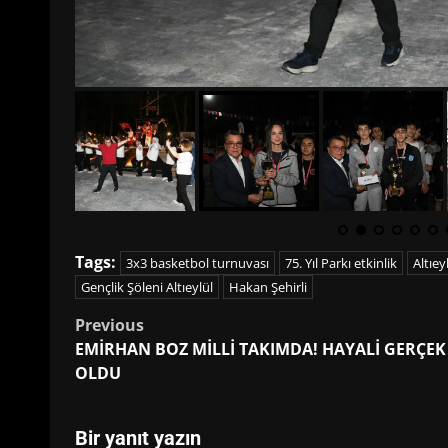
Tags:
3x3 basketbol turnuvası
75. Yıl Parkı etkinlik
Altıey
Gençlik Şöleni Altıeylül
Hakan Şehirli
Post
Previous
EMİRHAN BOZ MİLLİ TAKIMDA! HAYALİ GERÇEK
navigation
OLDU
Bir yanıt yazın