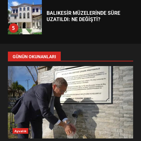
EDREMİT’İN GURURU TÜRKİYE
FİNALİNDE NE BAŞARDI?
4
BALIKESİR MÜZELERİNDE SÜRE
UZATILDI: NE DEĞİŞTİ?
5
BURHANİYE SATRANÇ
TURNUVASI KAYITLARI NEYİ
GÜNÜN OKUNANLARI
DEĞİŞTİRİYOR?
6
BURHANİYE BELEDİYESPOR’DA
YENİ YÖNETİM NASIL
ŞEKİLLENDİ?
7