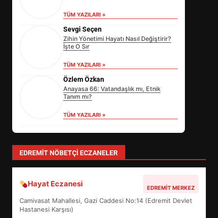
TÜM YAZILARI »
Sevgi Seçen
Zihin Yönetimi Hayatı Nasıl Değiştirir?
İşte O Sır
TÜM YAZILARI »
Özlem Özkan
Anayasa 66: Vatandaşlık mı, Etnik
Tanım mı?
TÜM YAZILARI »
yonetim
AYVALIK SU MİRASI İÇİN HAREKETE
GEÇİYOR: GÖZLER BULUŞMADA
TÜM YAZILARI »
EİB’DE KRİTİK ATAMA:
SÜRDÜRÜLEBİLİRLİKTE NE
DEĞİŞECEK?
3
EDREMIT NÖBETÇI ECZANELER