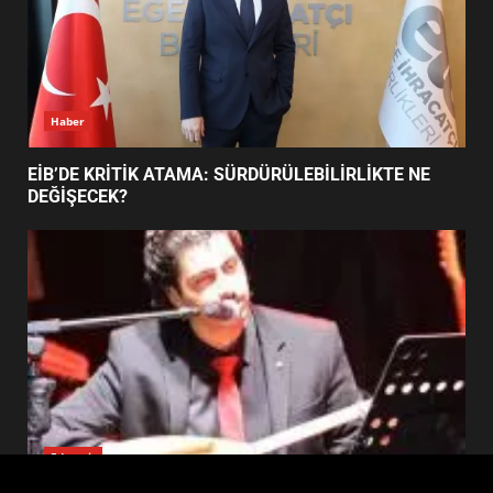
FİNALİNDE NE BAŞARDI?
4
BALIKESİR MÜZELERİNDE SÜRE
UZATILDI: NE DEĞİŞTİ?
5
Haber
BURHANİYE SATRANÇ
TURNUVASI KAYITLARI NEYİ
EİB’DE KRİTİK ATAMA: SÜRDÜRÜLEBİLİRLİKTE NE
DEĞİŞTİRİYOR?
DEĞİŞECEK?
6
BURHANİYE BELEDİYESPOR’DA
YENİ YÖNETİM NASIL
ŞEKİLLENDİ?
7