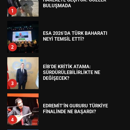
7
TREND HABERLER
AYVALIK SU MİRASI İÇİN
HAREKETE GEÇİYOR: GÖZLER
BULUŞMADA
1
ESA 2026’DA TÜRK BAHARATI
NEYİ TEMSİL ETTİ?
2
EİB’DE KRİTİK ATAMA:
SÜRDÜRÜLEBİLİRLİKTE NE
DEĞİŞECEK?
3