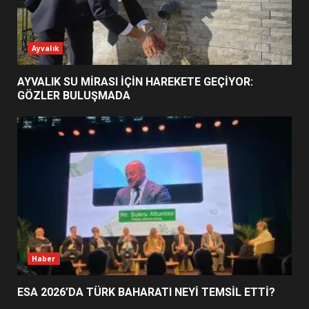
ESA 2026’DA TÜRK BAHARATI
Ayvalık
NEYİ TEMSİL ETTİ?
2
AYVALIK SU MİRASI İÇİN HAREKETE GEÇİYOR:
GÖZLER BULUŞMADA
EİB’DE KRİTİK ATAMA:
SÜRDÜRÜLEBİLİRLİKTE NE
DEĞİŞECEK?
3
EDREMİT’İN GURURU TÜRKİYE
FİNALİNDE NE BAŞARDI?
4
Haber
ESA 2026’DA TÜRK BAHARATI NEYİ TEMSİL ETTİ?
BALIKESİR MÜZELERİNDE SÜRE