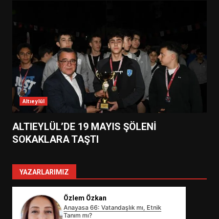
Altıeylül
ALTIEYLÜL’DE 19 MAYIS ŞÖLENİ
SOKAKLARA TAŞTI
YAZARLARIMIZ
Özlem Özkan
Anayasa 66: Vatandaşlık mı, Etnik
Tanım mı?