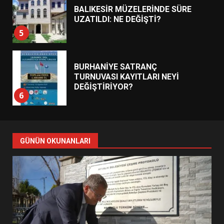
BALIKESİR MÜZELERİNDE SÜRE
UZATILDI: NE DEĞİŞTİ?
5
BURHANİYE SATRANÇ
TURNUVASI KAYITLARI NEYİ
DEĞİŞTİRİYOR?
6
BURHANİYE BELEDİYESPOR’DA
YENİ YÖNETİM NASIL
GÜNÜN OKUNANLARI
ŞEKİLLENDİ?
7
AYVALIK SU MİRASI İÇİN
HAREKETE GEÇİYOR: GÖZLER
BULUŞMADA
1