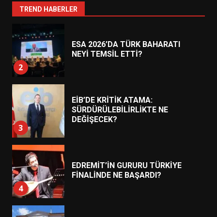
1
TREND HABERLER
ESA 2026’DA TÜRK BAHARATI
NEYİ TEMSİL ETTİ?
2
EİB’DE KRİTİK ATAMA:
SÜRDÜRÜLEBİLİRLİKTE NE
DEĞİŞECEK?
3
EDREMİT’İN GURURU TÜRKİYE
FİNALİNDE NE BAŞARDI?
4