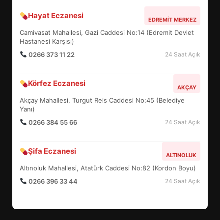
Hayat Eczanesi
BALIKESİR MÜZELERİNDE SÜRE
EDREMIT MERKEZ
UZATILDI: NE DEĞİŞTİ?
Camivasat Mahallesi, Gazi Caddesi No:14 (Edremit Devlet
5
Hastanesi Karşısı)
0266 373 11 22
24 Saat Açık
BURHANİYE SATRANÇ
Körfez Eczanesi
TURNUVASI KAYITLARI NEYİ
AKÇAY
DEĞİŞTİRİYOR?
Akçay Mahallesi, Turgut Reis Caddesi No:45 (Belediye
6
Yanı)
0266 384 55 66
24 Saat Açık
BURHANİYE BELEDİYESPOR’DA
YENİ YÖNETİM NASIL
Şifa Eczanesi
ALTINOLUK
ŞEKİLLENDİ?
7
Altınoluk Mahallesi, Atatürk Caddesi No:82 (Kordon Boyu)
0266 396 33 44
24 Saat Açık
AYVALIK SU MİRASI İÇİN
HAREKETE GEÇİYOR: GÖZLER
BULUŞMADA