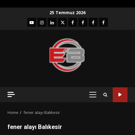
Skip
25 Temmuz 2026
to
YouTube
Instagram
LinkedIn
twitter
facebook-
Facebook-
Facebook-
Facebook-
content
1
2
3
Grup
PRIMARY
MENU
Home
fener alayı Balıkesir
fener alayı Balıkesir