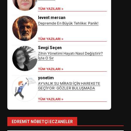
TÜM YAZILARI »
levent mercan
Depremde En Büyük Tehlike: Panik!
TÜM YAZILARI »
Sevgi Seçen
Zihin Yönetimi Hayatı Nasıl Değiştirir?
İşte O Sır
EİB’DE KRİTİK ATAMA:
TÜM YAZILARI »
SÜRDÜRÜLEBİLİRLİKTE NE
DEĞİŞECEK?
yonetim
3
AYVALIK SU MİRASI İÇİN HAREKETE
GEÇİYOR: GÖZLER BULUŞMADA
TÜM YAZILARI »
EDREMİT’İN GURURU TÜRKİYE
FİNALİNDE NE BAŞARDI?
4
EDREMIT NÖBETÇI ECZANELER