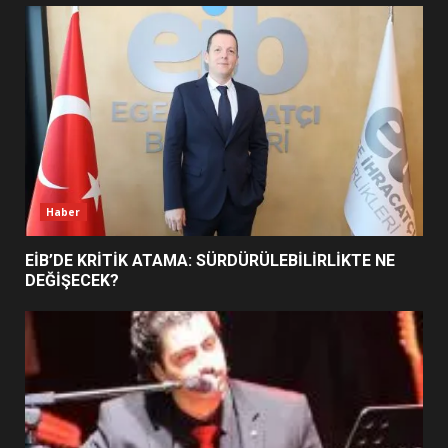
UZATILDI: NE DEĞİŞTİ?
5
BURHANİYE SATRANÇ
TURNUVASI KAYITLARI NEYİ
DEĞİŞTİRİYOR?
6
Haber
BURHANİYE BELEDİYESPOR’DA
YENİ YÖNETİM NASIL
EİB’DE KRİTİK ATAMA: SÜRDÜRÜLEBİLİRLİKTE NE
ŞEKİLLENDİ?
DEĞİŞECEK?
7