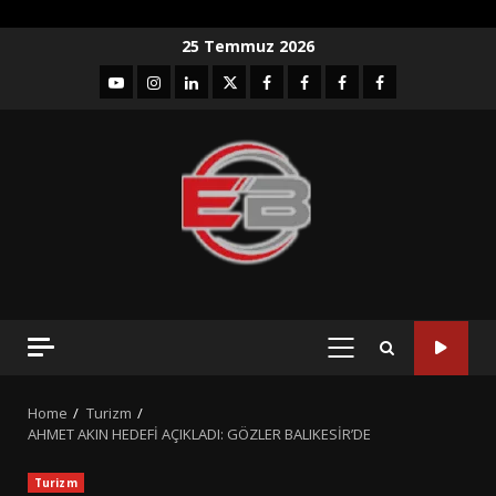
Skip
25 Temmuz 2026
to
YouTube
Instagram
LinkedIn
twitter
facebook-
Facebook-
Facebook-
Facebook-
content
1
2
3
Grup
PRIMARY
MENU
Home
Turizm
AHMET AKIN HEDEFİ AÇIKLADI: GÖZLER BALIKESİR’DE
Turizm