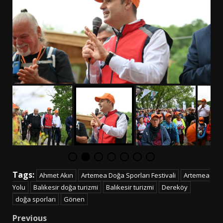
Tags:
Ahmet Akın
Artemea Doğa Sporları Festivali
Artemea
Yolu
Balıkesir doğa turizmi
Balıkesir turizmi
Dereköy
doğa sporları
Gönen
Post
Previous