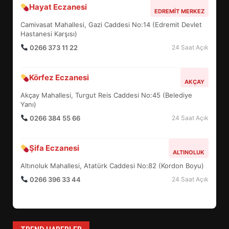
Hayat Eczanesi
EDREMIT MERKEZ
BURHANİYE BELEDİYESPOR’DA
Camivasat Mahallesi, Gazi Caddesi No:14 (Edremit Devlet
YENİ YÖNETİM NASIL
Hastanesi Karşısı)
ŞEKİLLENDİ?
0266 373 11 22
24 Saat Açık
7
Körfez Eczanesi
AKÇAY
AYVALIK SU MİRASI İÇİN
HAREKETE GEÇİYOR: GÖZLER
Akçay Mahallesi, Turgut Reis Caddesi No:45 (Belediye
BULUŞMADA
Yanı)
1
0266 384 55 66
24 Saat Açık
Şifa Eczanesi
ESA 2026’DA TÜRK BAHARATI
ALTINOLUK
NEYİ TEMSİL ETTİ?
Altınoluk Mahallesi, Atatürk Caddesi No:82 (Kordon Boyu)
2
0266 396 33 44
24 Saat Açık
EİB’DE KRİTİK ATAMA:
SÜRDÜRÜLEBİLİRLİKTE NE