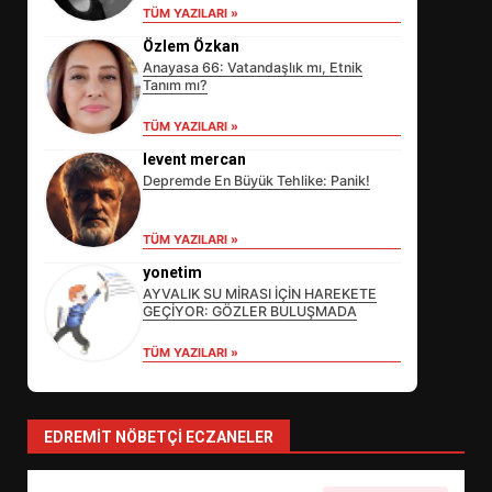
SÜRDÜRÜLEBİLİRLİKTE NE
TÜM YAZILARI »
DEĞİŞECEK?
Özlem Özkan
3
Anayasa 66: Vatandaşlık mı, Etnik
Tanım mı?
TÜM YAZILARI »
EDREMİT’İN GURURU TÜRKİYE
FİNALİNDE NE BAŞARDI?
levent mercan
Depremde En Büyük Tehlike: Panik!
4
TÜM YAZILARI »
BALIKESİR MÜZELERİNDE SÜRE
yonetim
UZATILDI: NE DEĞİŞTİ?
AYVALIK SU MİRASI İÇİN HAREKETE
GEÇİYOR: GÖZLER BULUŞMADA
5
TÜM YAZILARI »
BURHANİYE SATRANÇ
TURNUVASI KAYITLARI NEYİ
EDREMIT NÖBETÇI ECZANELER
DEĞİŞTİRİYOR?
6