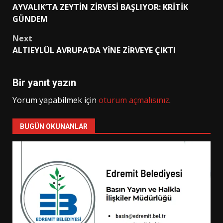
AYVALIK’TA ZEYTİN ZİRVESİ BAŞLIYOR: KRİTİK
navigation
GÜNDEM
Next
ALTIEYLÜL AVRUPA’DA YİNE ZİRVEYE ÇIKTI
Bir yanıt yazın
Yorum yapabilmek için
oturum açmalısınız
.
BUGÜN OKUNANLAR