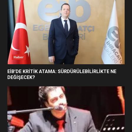
YENİ YÖNETİM NASIL
ŞEKİLLENDİ?
7
Haber
EİB’DE KRİTİK ATAMA: SÜRDÜRÜLEBİLİRLİKTE NE
DEĞİŞECEK?