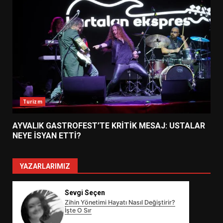
Turizm
AYVALIK GASTROFEST’TE KRİTİK MESAJ: USTALAR
NEYE İSYAN ETTİ?
YAZARLARIMIZ
Sevgi Seçen
Zihin Yönetimi Hayatı Nasıl Değiştirir?
İşte O Sır
EİB’DE KRİTİK ATAMA: