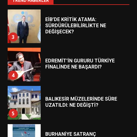
TREND HABERLER
DEĞİŞECEK?
3
EDREMİT’İN GURURU TÜRKİYE
FİNALİNDE NE BAŞARDI?
4
BALIKESİR MÜZELERİNDE SÜRE
UZATILDI: NE DEĞİŞTİ?
5
BURHANİYE SATRANÇ
TURNUVASI KAYITLARI NEYİ
DEĞİŞTİRİYOR?
6