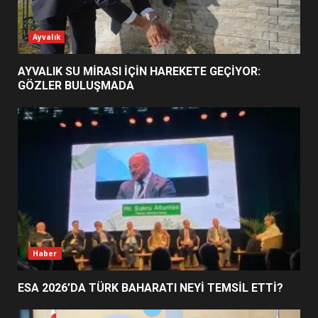
3
Ayvalık
EDREMİT’İN GURURU TÜRKİYE
AYVALIK SU MİRASI İÇİN HAREKETE GEÇİYOR:
FİNALİNDE NE BAŞARDI?
GÖZLER BULUŞMADA
4
BALIKESİR MÜZELERİNDE SÜRE
UZATILDI: NE DEĞİŞTİ?
5
BURHANİYE SATRANÇ
TURNUVASI KAYITLARI NEYİ
Haber
DEĞİŞTİRİYOR?
6
ESA 2026’DA TÜRK BAHARATI NEYİ TEMSİL ETTİ?
BURHANİYE BELEDİYESPOR’DA