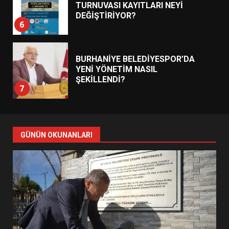
BURHANİYE BELEDİYESPOR’DA
YENİ YÖNETİM NASIL
ŞEKİLLENDİ?
7
AYVALIK SU MİRASI İÇİN
HAREKETE GEÇİYOR: GÖZLER
BULUŞMADA
1
GÜNÜN OKUNANLARI
ESA 2026’DA TÜRK BAHARATI
NEYİ TEMSİL ETTİ?
2
EİB’DE KRİTİK ATAMA:
SÜRDÜRÜLEBİLİRLİKTE NE
DEĞİŞECEK?