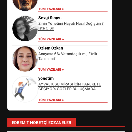
TÜM YAZILARI »
Sevgi Seçen
Zihin Yönetimi Hayatı Nasıl Değiştirir?
İşte O Sır
TÜM YAZILARI »
Özlem Özkan
Anayasa 66: Vatandaşlık mı, Etnik
Tanım mı?
TÜM YAZILARI »
yonetim
AYVALIK SU MİRASI İÇİN HAREKETE
GEÇİYOR: GÖZLER BULUŞMADA
TÜM YAZILARI »
EİB’DE KRİTİK ATAMA:
SÜRDÜRÜLEBİLİRLİKTE NE
DEĞİŞECEK?
3
EDREMIT NÖBETÇI ECZANELER