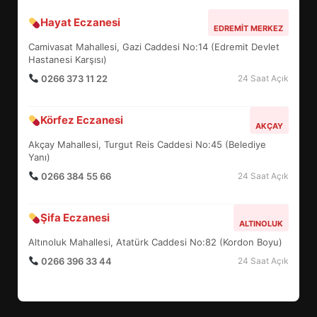
Hayat Eczanesi
EDREMİT’İN GURURU TÜRKİYE
EDREMIT MERKEZ
FİNALİNDE NE BAŞARDI?
Camivasat Mahallesi, Gazi Caddesi No:14 (Edremit Devlet
4
Hastanesi Karşısı)
0266 373 11 22
24 Saat Açık
BALIKESİR MÜZELERİNDE SÜRE
Körfez Eczanesi
AKÇAY
UZATILDI: NE DEĞİŞTİ?
Akçay Mahallesi, Turgut Reis Caddesi No:45 (Belediye
5
Yanı)
0266 384 55 66
24 Saat Açık
BURHANİYE SATRANÇ
TURNUVASI KAYITLARI NEYİ
Şifa Eczanesi
ALTINOLUK
DEĞİŞTİRİYOR?
6
Altınoluk Mahallesi, Atatürk Caddesi No:82 (Kordon Boyu)
0266 396 33 44
24 Saat Açık
BURHANİYE BELEDİYESPOR’DA
YENİ YÖNETİM NASIL
ŞEKİLLENDİ?