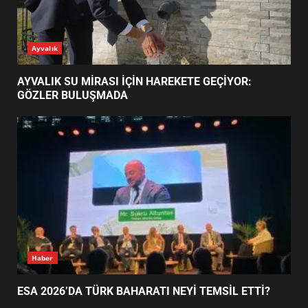
AYVALIK SU MİRASI İÇİN
Ayvalık
HAREKETE GEÇİYOR: GÖZLER
BULUŞMADA
1
AYVALIK SU MİRASI İÇİN HAREKETE GEÇİYOR:
GÖZLER BULUŞMADA
ESA 2026’DA TÜRK BAHARATI
NEYİ TEMSİL ETTİ?
2
EİB’DE KRİTİK ATAMA:
SÜRDÜRÜLEBİLİRLİKTE NE
DEĞİŞECEK?
3
Haber
ESA 2026’DA TÜRK BAHARATI NEYİ TEMSİL ETTİ?
EDREMİT’İN GURURU TÜRKİYE