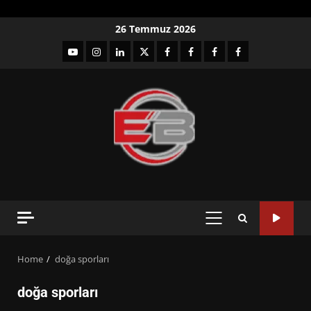
Skip
26 Temmuz 2026
to
YouTube
Instagram
LinkedIn
twitter
facebook-
Facebook-
Facebook-
Facebook-
content
1
2
3
Grup
PRIMARY
MENU
Home
doğa sporları
doğa sporları