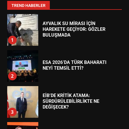
7
TREND HABERLER
AYVALIK SU MİRASI İÇİN
HAREKETE GEÇİYOR: GÖZLER
BULUŞMADA
1
ESA 2026’DA TÜRK BAHARATI
NEYİ TEMSİL ETTİ?
2
EİB’DE KRİTİK ATAMA:
SÜRDÜRÜLEBİLİRLİKTE NE
DEĞİŞECEK?
3