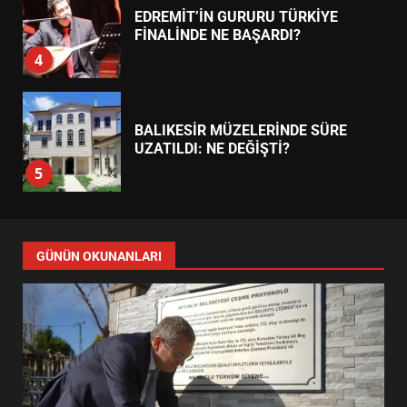
EDREMİT’İN GURURU TÜRKİYE
FİNALİNDE NE BAŞARDI?
4
BALIKESİR MÜZELERİNDE SÜRE
UZATILDI: NE DEĞİŞTİ?
5
BURHANİYE SATRANÇ
TURNUVASI KAYITLARI NEYİ
GÜNÜN OKUNANLARI
DEĞİŞTİRİYOR?
6
BURHANİYE BELEDİYESPOR’DA
YENİ YÖNETİM NASIL
ŞEKİLLENDİ?
7