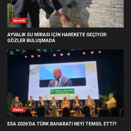
ESA 2026’DA TÜRK BAHARATI
Ayvalık
NEYİ TEMSİL ETTİ?
2
AYVALIK SU MİRASI İÇİN HAREKETE GEÇİYOR:
GÖZLER BULUŞMADA
EİB’DE KRİTİK ATAMA:
SÜRDÜRÜLEBİLİRLİKTE NE
DEĞİŞECEK?
3
EDREMİT’İN GURURU TÜRKİYE
FİNALİNDE NE BAŞARDI?
4
Haber
ESA 2026’DA TÜRK BAHARATI NEYİ TEMSİL ETTİ?
BALIKESİR MÜZELERİNDE SÜRE