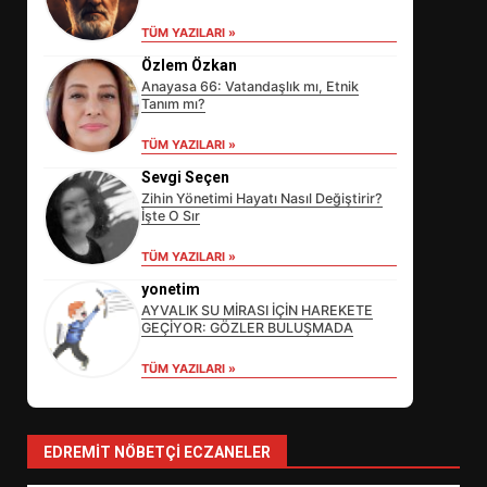
TÜM YAZILARI »
Özlem Özkan
Anayasa 66: Vatandaşlık mı, Etnik
Tanım mı?
TÜM YAZILARI »
Sevgi Seçen
Zihin Yönetimi Hayatı Nasıl Değiştirir?
İşte O Sır
EİB’DE KRİTİK ATAMA:
TÜM YAZILARI »
SÜRDÜRÜLEBİLİRLİKTE NE
DEĞİŞECEK?
yonetim
3
AYVALIK SU MİRASI İÇİN HAREKETE
GEÇİYOR: GÖZLER BULUŞMADA
TÜM YAZILARI »
EDREMİT’İN GURURU TÜRKİYE
FİNALİNDE NE BAŞARDI?
4
EDREMIT NÖBETÇI ECZANELER