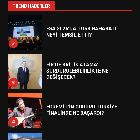
1
TREND HABERLER
ESA 2026’DA TÜRK BAHARATI
NEYİ TEMSİL ETTİ?
2
EİB’DE KRİTİK ATAMA:
SÜRDÜRÜLEBİLİRLİKTE NE
DEĞİŞECEK?
3
EDREMİT’İN GURURU TÜRKİYE
FİNALİNDE NE BAŞARDI?
4