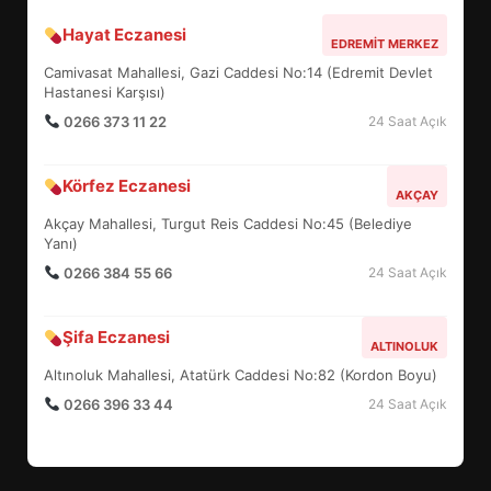
Hayat Eczanesi
BALIKESİR MÜZELERİNDE SÜRE
EDREMIT MERKEZ
UZATILDI: NE DEĞİŞTİ?
Camivasat Mahallesi, Gazi Caddesi No:14 (Edremit Devlet
5
Hastanesi Karşısı)
0266 373 11 22
24 Saat Açık
BURHANİYE SATRANÇ
Körfez Eczanesi
TURNUVASI KAYITLARI NEYİ
AKÇAY
DEĞİŞTİRİYOR?
Akçay Mahallesi, Turgut Reis Caddesi No:45 (Belediye
6
Yanı)
0266 384 55 66
24 Saat Açık
BURHANİYE BELEDİYESPOR’DA
YENİ YÖNETİM NASIL
Şifa Eczanesi
ALTINOLUK
ŞEKİLLENDİ?
7
Altınoluk Mahallesi, Atatürk Caddesi No:82 (Kordon Boyu)
0266 396 33 44
24 Saat Açık
AYVALIK SU MİRASI İÇİN
HAREKETE GEÇİYOR: GÖZLER
BULUŞMADA