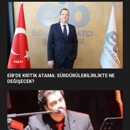
UZATILDI: NE DEĞİŞTİ?
5
BURHANİYE SATRANÇ
TURNUVASI KAYITLARI NEYİ
DEĞİŞTİRİYOR?
6
Haber
BURHANİYE BELEDİYESPOR’DA
YENİ YÖNETİM NASIL
EİB’DE KRİTİK ATAMA: SÜRDÜRÜLEBİLİRLİKTE NE
ŞEKİLLENDİ?
DEĞİŞECEK?
7