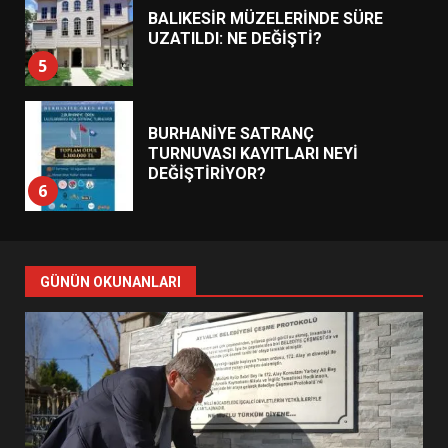
BALIKESİR MÜZELERİNDE SÜRE
UZATILDI: NE DEĞİŞTİ?
5
BURHANİYE SATRANÇ
TURNUVASI KAYITLARI NEYİ
DEĞİŞTİRİYOR?
6
BURHANİYE BELEDİYESPOR’DA
YENİ YÖNETİM NASIL
GÜNÜN OKUNANLARI
ŞEKİLLENDİ?
7
AYVALIK SU MİRASI İÇİN
HAREKETE GEÇİYOR: GÖZLER
BULUŞMADA
1