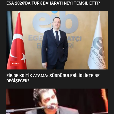
ESA 2026’DA TÜRK BAHARATI NEYİ TEMSİL ETTİ?
EDREMİT’İN GURURU TÜRKİYE
FİNALİNDE NE BAŞARDI?
4
BALIKESİR MÜZELERİNDE SÜRE
UZATILDI: NE DEĞİŞTİ?
5
Haber
BURHANİYE SATRANÇ
TURNUVASI KAYITLARI NEYİ
EİB’DE KRİTİK ATAMA: SÜRDÜRÜLEBİLİRLİKTE NE
DEĞİŞTİRİYOR?
DEĞİŞECEK?
6
BURHANİYE BELEDİYESPOR’DA
YENİ YÖNETİM NASIL
ŞEKİLLENDİ?