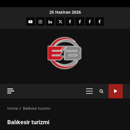
Skip
25 Haziran 2026
to
YouTube
Instagram
LinkedIn
twitter
facebook-
Facebook-
Facebook-
Facebook-
content
1
2
3
Grup
PRIMARY
MENU
Home
Balıkesir turizmi
Balıkesir turizmi