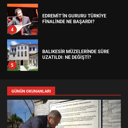
EDREMİT’İN GURURU TÜRKİYE
FİNALİNDE NE BAŞARDI?
4
BALIKESİR MÜZELERİNDE SÜRE
UZATILDI: NE DEĞİŞTİ?
5
BURHANİYE SATRANÇ
TURNUVASI KAYITLARI NEYİ
GÜNÜN OKUNANLARI
DEĞİŞTİRİYOR?
6
BURHANİYE BELEDİYESPOR’DA
YENİ YÖNETİM NASIL