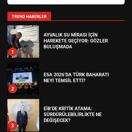
YENİ YÖNETİM NASIL
ŞEKİLLENDİ?
7
TREND HABERLER
AYVALIK SU MİRASI İÇİN
HAREKETE GEÇİYOR: GÖZLER
BULUŞMADA
1
ESA 2026’DA TÜRK BAHARATI
NEYİ TEMSİL ETTİ?
2
EİB’DE KRİTİK ATAMA:
SÜRDÜRÜLEBİLİRLİKTE NE
DEĞİŞECEK?
3