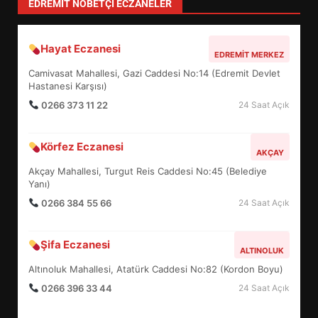
EDREMIT NÖBETÇI ECZANELER
Hayat Eczanesi
EDREMİT’İN GURURU TÜRKİYE
EDREMIT MERKEZ
FİNALİNDE NE BAŞARDI?
Camivasat Mahallesi, Gazi Caddesi No:14 (Edremit Devlet
4
Hastanesi Karşısı)
0266 373 11 22
24 Saat Açık
BALIKESİR MÜZELERİNDE SÜRE
Körfez Eczanesi
AKÇAY
UZATILDI: NE DEĞİŞTİ?
Akçay Mahallesi, Turgut Reis Caddesi No:45 (Belediye
5
Yanı)
0266 384 55 66
24 Saat Açık
BURHANİYE SATRANÇ
TURNUVASI KAYITLARI NEYİ
Şifa Eczanesi
ALTINOLUK
DEĞİŞTİRİYOR?
6
Altınoluk Mahallesi, Atatürk Caddesi No:82 (Kordon Boyu)
0266 396 33 44
24 Saat Açık
BURHANİYE BELEDİYESPOR’DA