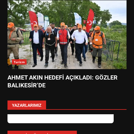
Turizm
AHMET AKIN HEDEFİ AÇIKLADI: GÖZLER
BALIKESİR’DE
YAZARLARIMIZ
EİB’DE KRİTİK ATAMA:
SÜRDÜRÜLEBİLİRLİKTE NE
DEĞİŞECEK?
3