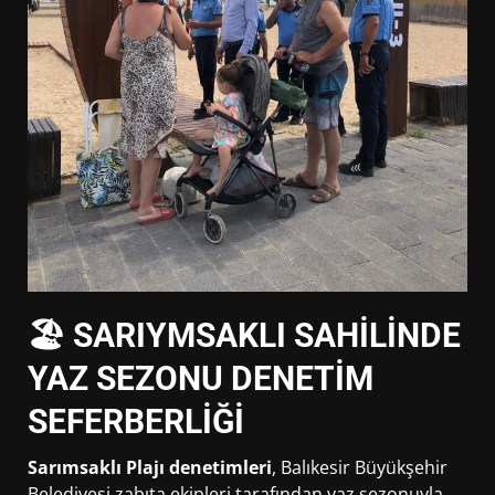
🏖 SARIYMSAKLI SAHİLİNDE
YAZ SEZONU DENETİM
SEFERBERLİĞİ
Sarımsaklı Plajı denetimleri
, Balıkesir Büyükşehir
Belediyesi zabıta ekipleri tarafından yaz sezonuyla