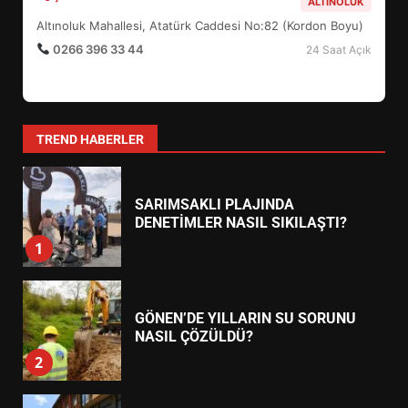
ALTINOLUK
7
Altınoluk Mahallesi, Atatürk Caddesi No:82 (Kordon Boyu)
0266 396 33 44
24 Saat Açık
SARIMSAKLI PLAJINDA
DENETİMLER NASIL SIKILAŞTI?
1
TREND HABERLER
GÖNEN’DE YILLARIN SU SORUNU
NASIL ÇÖZÜLDÜ?
2
BAYES PROJESİNDE KRİTİK
AŞAMA BAŞLADI
3