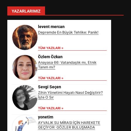
YAZARLARIMIZ
levent mercan
Depremde En Büyük Tehlike: Panik!
TÜM YAZILARI »
Özlem Özkan
Anayasa 66: Vatandaşlık mı, Etnik
Tanım mı?
TÜM YAZILARI »
Sevgi Seçen
Zihin Yönetimi Hayatı Nasıl Değiştirir?
İşte O Sır
BAYES PROJESİNDE KRİTİK
TÜM YAZILARI »
AŞAMA BAŞLADI
yonetim
3
AYVALIK SU MİRASI İÇİN HAREKETE
GEÇİYOR: GÖZLER BULUŞMADA