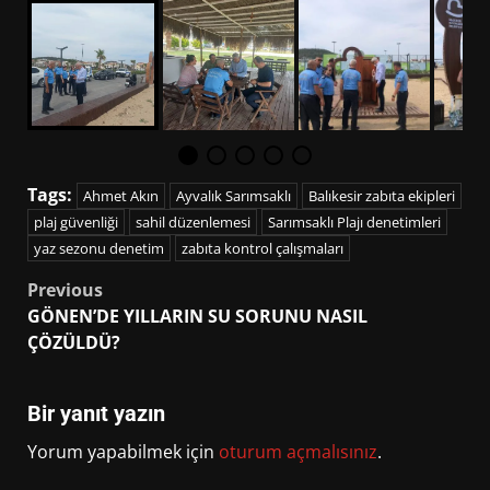
Tags:
Ahmet Akın
Ayvalık Sarımsaklı
Balıkesir zabıta ekipleri
plaj güvenliği
sahil düzenlemesi
Sarımsaklı Plajı denetimleri
yaz sezonu denetim
zabıta kontrol çalışmaları
Post
Previous
GÖNEN’DE YILLARIN SU SORUNU NASIL
navigation
ÇÖZÜLDÜ?
Bir yanıt yazın
Yorum yapabilmek için
oturum açmalısınız
.