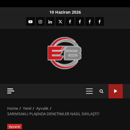
Skip
10 Haziran 2026
to
YouTube
Instagram
LinkedIn
twitter
facebook-
Facebook-
Facebook-
Facebook-
content
1
2
3
Grup
PRIMARY
MENU
Home
Yerel
Ayvalık
SARIMSAKLI PLAJINDA DENETİMLER NASIL SIKILAŞTI?
Ayvalık