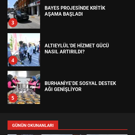
ALTIEYLÜL’DE HİZMET GÜCÜ
NASIL ARTIRILDI?
4
BURHANİYE’DE SOSYAL DESTEK
AĞI GENİŞLİYOR
5
MANİSA’DA KRİTİK ÇEVRE
ZİRVESİ NASIL GEÇTİ?
6
BURHANİYE SPOR HAMLESİYLE
GÜNÜN OKUNANLARI
NE DEĞİŞİYOR?