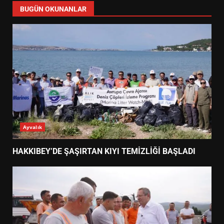
BUGÜN OKUNANLAR
Ayvalık
HAKKIBEY’DE ŞAŞIRTAN KIYI TEMİZLİĞİ BAŞLADI