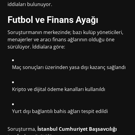
iddiaları bulunuyor.
Futbol ve Finans Ayağı
Soruşturmanın merkezinde; bazı kulüp yöneticileri,
menajerler ve aracı finans ağlarının olduğu öne
sürülüyor. İddialara göre:
Maç sonuçları üzerinden yasa dışı kazanç sağlandı
Kripto ve dijital ödeme kanalları kullanıldı
Yurt dışı bağlantılı bahis ağları tespit edildi
Soruşturma,
İstanbul Cumhuriyet Başsavcılığı