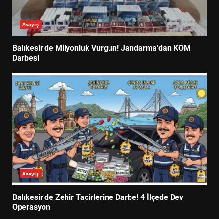
Asayiş
Balıkesir’de Milyonluk Vurgun! Jandarma’dan KOM
Darbesi
Asayiş
Balıkesir’de Zehir Tacirlerine Darbe! 4 İlçede Dev
Operasyon