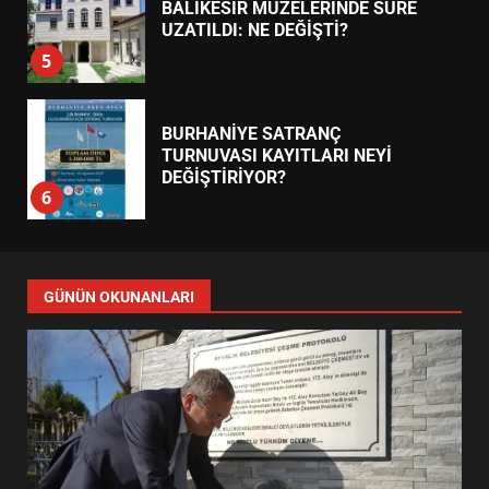
BALIKESİR MÜZELERİNDE SÜRE
UZATILDI: NE DEĞİŞTİ?
5
BURHANİYE SATRANÇ
TURNUVASI KAYITLARI NEYİ
DEĞİŞTİRİYOR?
6
BURHANİYE BELEDİYESPOR’DA
YENİ YÖNETİM NASIL
GÜNÜN OKUNANLARI
ŞEKİLLENDİ?
7
AYVALIK SU MİRASI İÇİN
HAREKETE GEÇİYOR: GÖZLER
BULUŞMADA
1