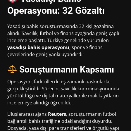
Operasyonu: 32 Gözaltı
Yasadışı bahis soruşturmasında 32 kişi gözaltına
alındı. Savcılık, futbol ve finans ayağında geniş çaplı
inceleme başlattı. Türkiye genelinde yürütülen
yasadışı bahis operasyonu
, spor ve finans
çevrelerinde geniş yankı uyandırdı.
Soruşturmanın Kapsamı
Operasyon, farklı illerde eş zamanlı baskınlarla
gerçekleştirildi. Sürecin, savcılık koordinasyonunda
yürütüldüğü ve dijital materyaller ile mali kayıtların
incelemeye alındığı öğrenildi.
Uluslararası ajans
Reuters
, soruşturmanın futbol
bağlantılı bahis trafiğine odaklandığını duyurdu.
Dosyada, yasa dışı para transferleri ve örgütlü yapı