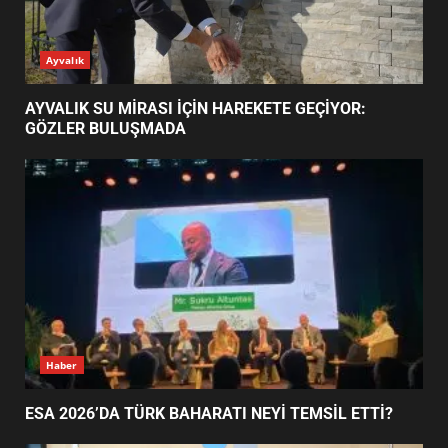
ESA 2026’DA TÜRK BAHARATI
Ayvalık
NEYİ TEMSİL ETTİ?
2
AYVALIK SU MİRASI İÇİN HAREKETE GEÇİYOR:
GÖZLER BULUŞMADA
EİB’DE KRİTİK ATAMA:
SÜRDÜRÜLEBİLİRLİKTE NE
DEĞİŞECEK?
3
EDREMİT’İN GURURU TÜRKİYE
FİNALİNDE NE BAŞARDI?
4
Haber
ESA 2026’DA TÜRK BAHARATI NEYİ TEMSİL ETTİ?
BALIKESİR MÜZELERİNDE SÜRE