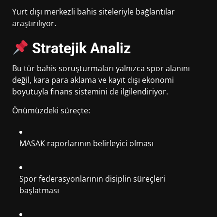
Yurt dışı merkezli bahis siteleriyle bağlantılar
araştırılıyor.
Stratejik Analiz
Bu tür bahis soruşturmaları yalnızca spor alanını
değil, kara para aklama ve kayıt dışı ekonomi
boyutuyla finans sistemini de ilgilendiriyor.
Önümüzdeki süreçte:
MASAK raporlarının belirleyici olması
Spor federasyonlarının disiplin süreçleri
başlatması