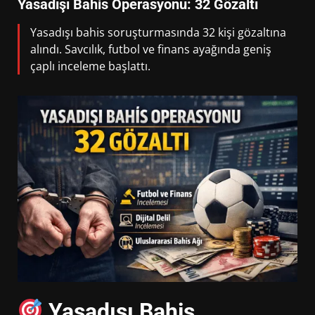
Yasadışı Bahis Operasyonu: 32 Gözaltı
Yasadışı bahis soruşturmasında 32 kişi gözaltına
alındı. Savcılık, futbol ve finans ayağında geniş
çaplı inceleme başlattı.
Yasadışı Bahis