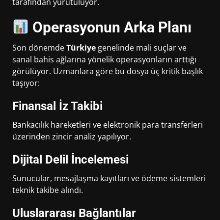
tarafından yürütülüyor.
Operasyonun Arka Planı
Son dönemde
Türkiye
genelinde mali suçlar ve
sanal bahis ağlarına yönelik operasyonların arttığı
görülüyor. Uzmanlara göre bu dosya üç kritik başlık
taşıyor:
Finansal İz Takibi
Bankacılık hareketleri ve elektronik para transferleri
üzerinden zincir analiz yapılıyor.
Dijital Delil İncelemesi
Sunucular, mesajlaşma kayıtları ve ödeme sistemleri
teknik takibe alındı.
Uluslararası Bağlantılar