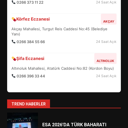
0266 373 11 22
24 Saat Açık
DEĞİŞTİRİYOR?
6
Körfez Eczanesi
AKÇAY
Akçay Mahallesi, Turgut Reis Caddesi No:45 (Belediye
BURHANİYE BELEDİYESPOR’DA
Yanı)
YENİ YÖNETİM NASIL
ŞEKİLLENDİ?
0266 384 55 66
24 Saat Açık
7
Şifa Eczanesi
ALTINOLUK
AYVALIK SU MİRASI İÇİN
Altınoluk Mahallesi, Atatürk Caddesi No:82 (Kordon Boyu)
HAREKETE GEÇİYOR: GÖZLER
0266 396 33 44
24 Saat Açık
BULUŞMADA
1
ESA 2026’DA TÜRK BAHARATI
TREND HABERLER
NEYİ TEMSİL ETTİ?
2