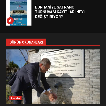
6
BURHANİYE BELEDİYESPOR’DA
YENİ YÖNETİM NASIL
ŞEKİLLENDİ?
7
GÜNÜN OKUNANLARI
AYVALIK SU MİRASI İÇİN
HAREKETE GEÇİYOR: GÖZLER
BULUŞMADA
1
ESA 2026’DA TÜRK BAHARATI
NEYİ TEMSİL ETTİ?
2
Ayvalık