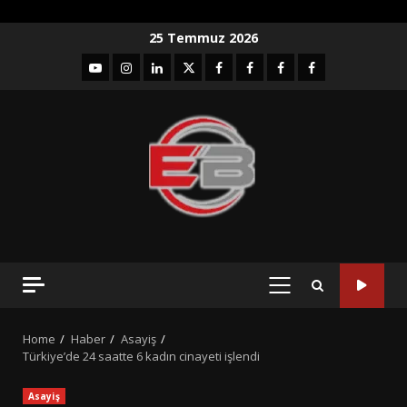
Skip
25 Temmuz 2026
to
YouTube
Instagram
LinkedIn
twitter
facebook-
Facebook-
Facebook-
Facebook-
content
1
2
3
Grup
PRIMARY
MENU
Home
Haber
Asayiş
Türkiye’de 24 saatte 6 kadın cinayeti işlendi
Asayiş