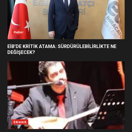
BURHANİYE BELEDİYESPOR’DA
YENİ YÖNETİM NASIL
ŞEKİLLENDİ?
Haber
7
EİB’DE KRİTİK ATAMA: SÜRDÜRÜLEBİLİRLİKTE NE
DEĞİŞECEK?
Edremit