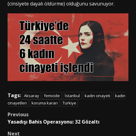
(cinsiyete dayalı öldürme) olduğunu savunuyor.
Tags:
Aksaray
femicide
İstanbul
kadın cinayeti
kadın
cinayetleri
koruma kararı
Türkiye
Post
Previous
Yasadışı Bahis Operasyonu: 32 Gözaltı
navigation
Next