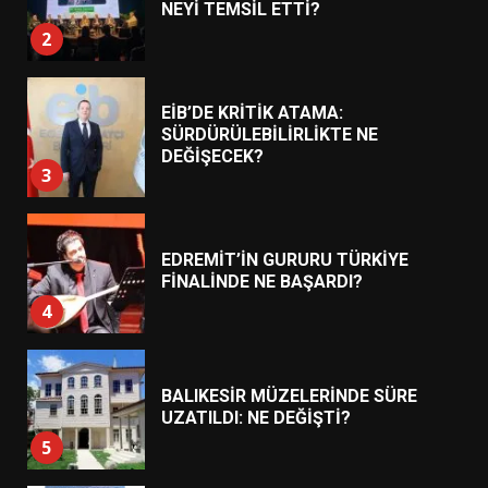
EİB’DE KRİTİK ATAMA:
SÜRDÜRÜLEBİLİRLİKTE NE
DEĞİŞECEK?
3
EDREMİT’İN GURURU TÜRKİYE
FİNALİNDE NE BAŞARDI?
4
BALIKESİR MÜZELERİNDE SÜRE
UZATILDI: NE DEĞİŞTİ?
5
BURHANİYE SATRANÇ
TURNUVASI KAYITLARI NEYİ
DEĞİŞTİRİYOR?