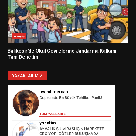
Asayiş
Balıkesir’de Okul Çevrelerine Jandarma Kalkanı!
Tam Denetim
YAZARLARIMIZ
levent mercan
Depremde En Büyük Tehlike: Panik!
TÜM YAZILARI »
yonetim
AYVALIK SU MİRASI İÇİN HAREKETE
GEÇİYOR: GÖZLER BULUŞMADA