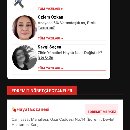
TÜM YAZILARI »
EİB’DE KRİTİK ATAMA:
Özlem Özkan
SÜRDÜRÜLEBİLİRLİKTE NE
Anayasa 66: Vatandaşlık mı, Etnik
DEĞİŞECEK?
Tanım mı?
3
TÜM YAZILARI »
Sevgi Seçen
Zihin Yönetimi Hayatı Nasıl Değiştirir?
EDREMİT’İN GURURU TÜRKİYE
İşte O Sır
FİNALİNDE NE BAŞARDI?
4
TÜM YAZILARI »
BALIKESİR MÜZELERİNDE SÜRE
EDREMIT NÖBETÇI ECZANELER
UZATILDI: NE DEĞİŞTİ?
5
Hayat Eczanesi
EDREMIT MERKEZ
Camivasat Mahallesi, Gazi Caddesi No:14 (Edremit Devlet
BURHANİYE SATRANÇ
Hastanesi Karşısı)
TURNUVASI KAYITLARI NEYİ