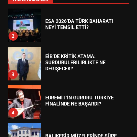
ESA 2026’DA TÜRK BAHARATI
NEYİ TEMSİL ETTİ?
2
EİB’DE KRİTİK ATAMA:
SÜRDÜRÜLEBİLİRLİKTE NE
DEĞİŞECEK?
3
EDREMİT’İN GURURU TÜRKİYE
FİNALİNDE NE BAŞARDI?
4
BALIKESİR MÜZELERİNDE SÜRE