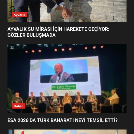
ESA 2026’DA TÜRK BAHARATI
Ayvalık
NEYİ TEMSİL ETTİ?
2
AYVALIK SU MİRASI İÇİN HAREKETE GEÇİYOR:
GÖZLER BULUŞMADA
EİB’DE KRİTİK ATAMA:
SÜRDÜRÜLEBİLİRLİKTE NE
DEĞİŞECEK?
3
EDREMİT’İN GURURU TÜRKİYE
FİNALİNDE NE BAŞARDI?
4
Haber
ESA 2026’DA TÜRK BAHARATI NEYİ TEMSİL ETTİ?
BALIKESİR MÜZELERİNDE SÜRE
UZATILDI: NE DEĞİŞTİ?