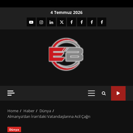
Skip
4 Temmuz 2026
to
YouTube
Instagram
LinkedIn
twitter
facebook-
Facebook-
Facebook-
Facebook-
content
1
2
3
Grup
PRIMARY
MENU
Home
Haber
Dünya
Almanya’dan İran’daki Vatandaşlarına Acil Çağrı
Dünya