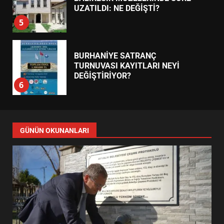
UZATILDI: NE DEĞİŞTİ?
5
BURHANİYE SATRANÇ
TURNUVASI KAYITLARI NEYİ
DEĞİŞTİRİYOR?
6
BURHANİYE BELEDİYESPOR’DA
YENİ YÖNETİM NASIL
GÜNÜN OKUNANLARI
ŞEKİLLENDİ?
7
AYVALIK SU MİRASI İÇİN
HAREKETE GEÇİYOR: GÖZLER
BULUŞMADA
1