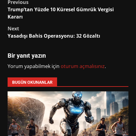
Post
Previous
Trump’tan Yüzde 10 Küresel Gümrük Vergisi
navigation
Kararı
Next
Yasadışı Bahis Operasyonu: 32 Gözaltı
Bir yanıt yazın
Yorum yapabilmek için
oturum açmalısınız
.
BUGÜN OKUNANLAR