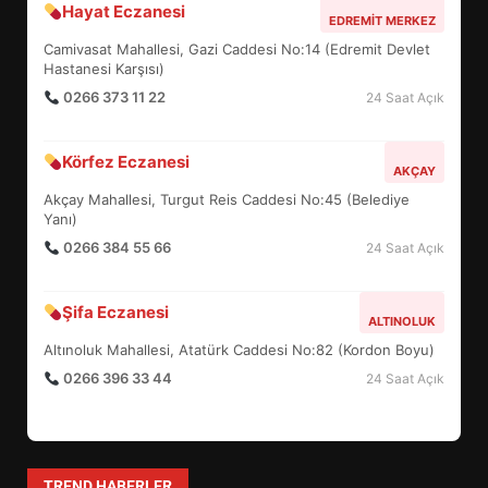
Hayat Eczanesi
BALIKESİR MÜZELERİNDE SÜRE
EDREMIT MERKEZ
UZATILDI: NE DEĞİŞTİ?
Camivasat Mahallesi, Gazi Caddesi No:14 (Edremit Devlet
5
Hastanesi Karşısı)
0266 373 11 22
24 Saat Açık
BURHANİYE SATRANÇ
Körfez Eczanesi
TURNUVASI KAYITLARI NEYİ
AKÇAY
DEĞİŞTİRİYOR?
Akçay Mahallesi, Turgut Reis Caddesi No:45 (Belediye
6
Yanı)
0266 384 55 66
24 Saat Açık
BURHANİYE BELEDİYESPOR’DA
YENİ YÖNETİM NASIL
Şifa Eczanesi
ALTINOLUK
ŞEKİLLENDİ?
7
Altınoluk Mahallesi, Atatürk Caddesi No:82 (Kordon Boyu)
0266 396 33 44
24 Saat Açık
AYVALIK SU MİRASI İÇİN
HAREKETE GEÇİYOR: GÖZLER
BULUŞMADA
1
TREND HABERLER