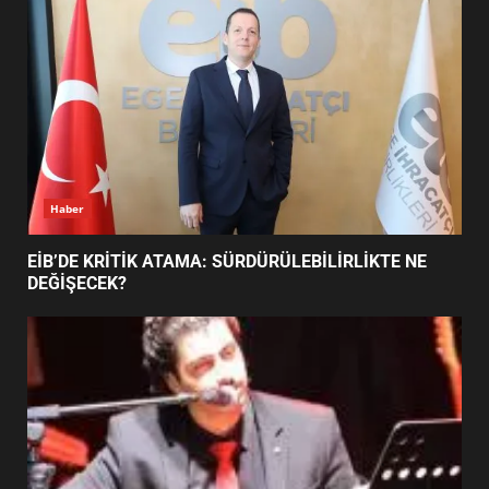
5
BURHANİYE SATRANÇ
TURNUVASI KAYITLARI NEYİ
DEĞİŞTİRİYOR?
6
Haber
BURHANİYE BELEDİYESPOR’DA
YENİ YÖNETİM NASIL
EİB’DE KRİTİK ATAMA: SÜRDÜRÜLEBİLİRLİKTE NE
ŞEKİLLENDİ?
DEĞİŞECEK?
7