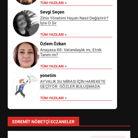
TÜM YAZILARI »
Sevgi Seçen
Zihin Yönetimi Hayatı Nasıl Değiştirir?
İşte O Sır
TÜM YAZILARI »
Özlem Özkan
Anayasa 66: Vatandaşlık mı, Etnik
Tanım mı?
EİB’DE KRİTİK ATAMA:
TÜM YAZILARI »
SÜRDÜRÜLEBİLİRLİKTE NE
DEĞİŞECEK?
yonetim
3
AYVALIK SU MİRASI İÇİN HAREKETE
GEÇİYOR: GÖZLER BULUŞMADA
TÜM YAZILARI »
EDREMİT’İN GURURU TÜRKİYE
FİNALİNDE NE BAŞARDI?
4
EDREMIT NÖBETÇI ECZANELER