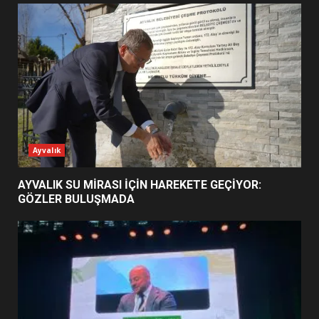
AYVALIK SU MİRASI İÇİN
HAREKETE GEÇİYOR: GÖZLER
BULUŞMADA
1
ESA 2026’DA TÜRK BAHARATI
Ayvalık
NEYİ TEMSİL ETTİ?
2
AYVALIK SU MİRASI İÇİN HAREKETE GEÇİYOR:
GÖZLER BULUŞMADA
EİB’DE KRİTİK ATAMA:
SÜRDÜRÜLEBİLİRLİKTE NE
DEĞİŞECEK?
3