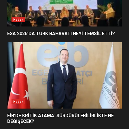
EDREMİT’İN GURURU TÜRKİYE
FİNALİNDE NE BAŞARDI?
4
Haber
ESA 2026’DA TÜRK BAHARATI NEYİ TEMSİL ETTİ?
BALIKESİR MÜZELERİNDE SÜRE
UZATILDI: NE DEĞİŞTİ?
5
BURHANİYE SATRANÇ
TURNUVASI KAYITLARI NEYİ
DEĞİŞTİRİYOR?
6
Haber
BURHANİYE BELEDİYESPOR’DA
YENİ YÖNETİM NASIL
EİB’DE KRİTİK ATAMA: SÜRDÜRÜLEBİLİRLİKTE NE
ŞEKİLLENDİ?
DEĞİŞECEK?
7