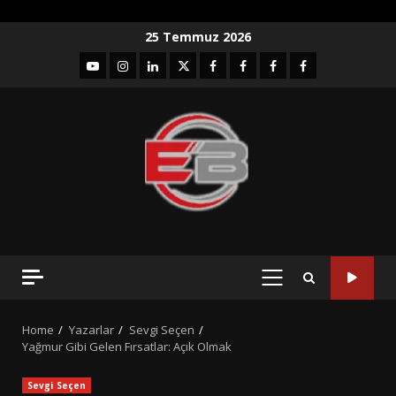
Skip
25 Temmuz 2026
to
YouTube
Instagram
LinkedIn
twitter
facebook-
Facebook-
Facebook-
Facebook-
content
1
2
3
Grup
PRIMARY
MENU
Home
Yazarlar
Sevgi Seçen
Yağmur Gibi Gelen Fırsatlar: Açık Olmak
Sevgi Seçen