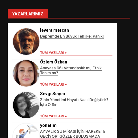
YAZARLARIMIZ
levent mercan
Depremde En Büyük Tehlike: Panik!
TÜM YAZILARI »
Özlem Özkan
Anayasa 66: Vatandaşlık mı, Etnik
Tanım mı?
TÜM YAZILARI »
Sevgi Seçen
Zihin Yönetimi Hayatı Nasıl Değiştirir?
İşte O Sır
EİB’DE KRİTİK ATAMA:
SÜRDÜRÜLEBİLİRLİKTE NE
TÜM YAZILARI »
DEĞİŞECEK?
yonetim
3
AYVALIK SU MİRASI İÇİN HAREKETE
GEÇİYOR: GÖZLER BULUŞMADA