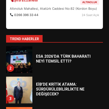
Şifa Eczanesi
ALTINOLUK
7
Altınoluk Mahallesi, Atatürk Caddesi No:82 (Kordon Boyu)
0266 396 33 44
24 Saat Açık
AYVALIK SU MİRASI İÇİN
HAREKETE GEÇİYOR: GÖZLER
BULUŞMADA
1
TREND HABERLER
ESA 2026’DA TÜRK BAHARATI
NEYİ TEMSİL ETTİ?
2
EİB’DE KRİTİK ATAMA:
SÜRDÜRÜLEBİLİRLİKTE NE
DEĞİŞECEK?
3