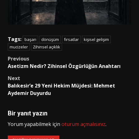
Tags:
başarı
dönüşüm
fırsatlar
kişisel gelişim
mucizeler
Zihinsel açıklık
Post
Previous
Asetizm Nedir? Zihinsel Özgürlüğün Anahtarı
navigation
Next
Balıkesir’e 29 Yeni Hekim Müjdesi: Mehmet
Aydemir Duyurdu
Bir yanıt yazın
Yorum yapabilmek için
oturum açmalısınız
.