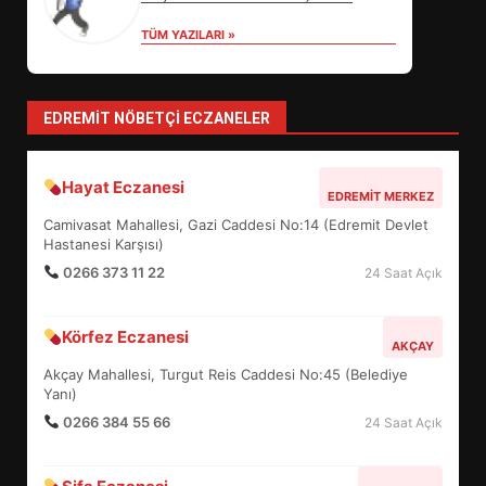
TÜM YAZILARI »
EDREMİT’İN GURURU TÜRKİYE
FİNALİNDE NE BAŞARDI?
4
EDREMIT NÖBETÇI ECZANELER
BALIKESİR MÜZELERİNDE SÜRE
Hayat Eczanesi
EDREMIT MERKEZ
UZATILDI: NE DEĞİŞTİ?
Camivasat Mahallesi, Gazi Caddesi No:14 (Edremit Devlet
5
Hastanesi Karşısı)
0266 373 11 22
24 Saat Açık
BURHANİYE SATRANÇ
TURNUVASI KAYITLARI NEYİ
Körfez Eczanesi
AKÇAY
DEĞİŞTİRİYOR?
6
Akçay Mahallesi, Turgut Reis Caddesi No:45 (Belediye
Yanı)
0266 384 55 66
24 Saat Açık
BURHANİYE BELEDİYESPOR’DA
YENİ YÖNETİM NASIL
ŞEKİLLENDİ?