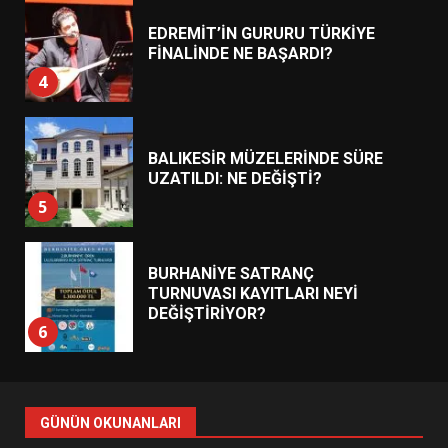
EDREMİT’İN GURURU TÜRKİYE
FİNALİNDE NE BAŞARDI?
4
BALIKESİR MÜZELERİNDE SÜRE
UZATILDI: NE DEĞİŞTİ?
5
BURHANİYE SATRANÇ
TURNUVASI KAYITLARI NEYİ
DEĞİŞTİRİYOR?
6
BURHANİYE BELEDİYESPOR’DA
YENİ YÖNETİM NASIL
GÜNÜN OKUNANLARI
ŞEKİLLENDİ?
7