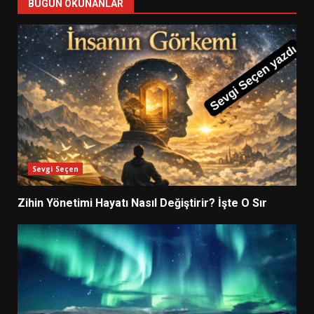
BUGÜN OKUNANLAR
Sevgi Seçen
Zihin Yönetimi Hayatı Nasıl Değiştirir? İşte O Sır