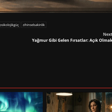
psikolojikgüç
zihinselsakinlik
Nex
Yağmur Gibi Gelen Fırsatlar: Açık Olma