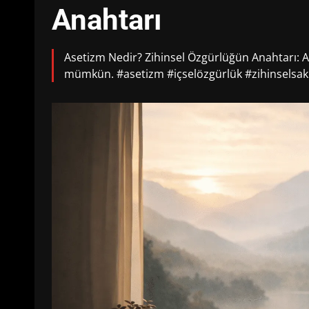
Anahtarı
Asetizm Nedir? Zihinsel Özgürlüğün Anahtarı: Ar
mümkün. #asetizm #içselözgürlük #zihinselsaki