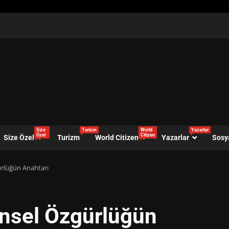
Size
Turizm
World
Yazarlar
Özel
Citizen
Size Özel
Turizm
World Citizen
Yazarlar
Sosy
ürlüğün Anahtarı
insel Özgürlüğün