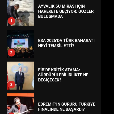
AYVALIK SU MİRASI İÇİN
HAREKETE GEÇİYOR: GÖZLER
BULUŞMADA
1
TREND HABERLER
ESA 2026’DA TÜRK BAHARATI
NEYİ TEMSİL ETTİ?
2
EİB’DE KRİTİK ATAMA:
SÜRDÜRÜLEBİLİRLİKTE NE
DEĞİŞECEK?
3
EDREMİT’İN GURURU TÜRKİYE
FİNALİNDE NE BAŞARDI?
4