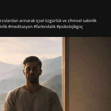
zulardan arınarak içsel özgürlük ve zihinsel sakinlik
nlik #meditasyon #farkındalık #psikolojikgüç