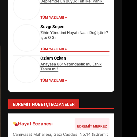
Depremde En Büyük Tehlike: Panik!
TÜM YAZILARI »
Sevgi Seçen
Zihin Yönetimi Hayatı Nasıl Değiştirir?
İşte O Sır
TÜM YAZILARI »
Özlem Özkan
Anayasa 66: Vatandaşlık mı, Etnik
Tanım mı?
TÜM YAZILARI »
EİB’DE KRİTİK ATAMA:
SÜRDÜRÜLEBİLİRLİKTE NE
yonetim
DEĞİŞECEK?
AYVALIK SU MİRASI İÇİN HAREKETE
3
GEÇİYOR: GÖZLER BULUŞMADA
TÜM YAZILARI »
EDREMİT’İN GURURU TÜRKİYE
FİNALİNDE NE BAŞARDI?
EDREMIT NÖBETÇI ECZANELER