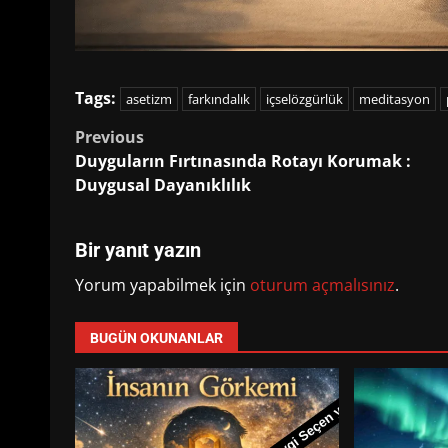
Tags:
asetizm
farkındalık
içselözgürlük
meditasyon
Post
Previous
Duyguların Fırtınasında Rotayı Korumak :
navigation
Duygusal Dayanıklılık
Bir yanıt yazın
Yorum yapabilmek için
oturum açmalısınız
.
BUGÜN OKUNANLAR