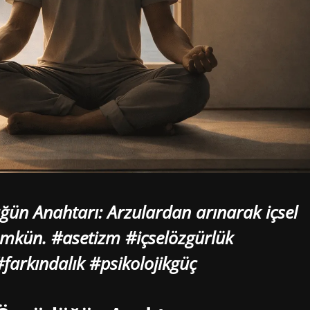
ğün Anahtarı: Arzulardan arınarak içsel
mümkün. #asetizm #içselözgürlük
farkındalık #psikolojikgüç