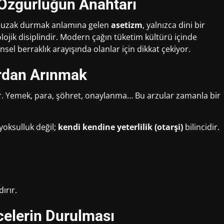
 Özgürlüğün Anahtarı
rak uzak durmak anlamına gelen
asetizm
, yalnızca dini bir
olojik disiplindir. Modern çağın tüketim kültürü içinde
nsel berraklık arayışında olanlar için dikkat çekiyor.
ardan Arınmak
ıdır. Yemek, para, şöhret, onaylanma… Bu arzular zamanla bir
yoksulluk değil;
kendi kendine yeterlilik (otarşi)
bilincidir.
ırır.
celerin Durulması