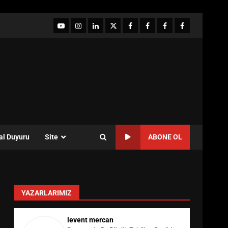
YouTube
Instagram
LinkedIn
twitter
facebook-
Facebook-
Facebook-
Facebook-
1
2
3
Grup
al Duyuru
Site
ABONE OL
YAZARLARIMIZ
levent mercan