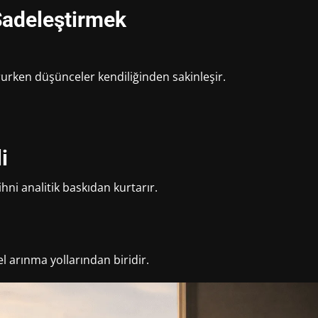
Sadeleştirmek
rken düşünceler kendiliğinden sakinleşir.
i
i analitik baskıdan kurtarır.
l arınma yollarından biridir.