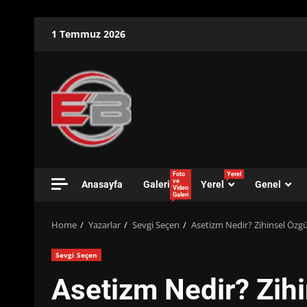
Skip
1 Temmuz 2026
to
content
Foto
Yerel
ve
Anasayfa
Galeri
Yerel
Genel
Video
Galeri
Home
Yazarlar
Sevgi Seçen
Asetizm Nedir? Zihinsel Özg
Sevgi Seçen
Asetizm Nedir? Zih