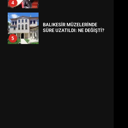
BALIKESİR MÜZELERİNDE
SÜRE UZATILDI: NE DEĞİŞTİ?
5
BURHANİYE SATRANÇ
TURNUVASI KAYITLARI NEYİ
DEĞİŞTİRİYOR?
6
BURHANİYE
BELEDİYESPOR’DA YENİ
YÖNETİM NASIL ŞEKİLLENDİ?
7
AYVALIK SU MİRASI İÇİN