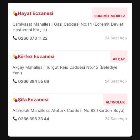
TÜM YAZILARI »
Sevgi Seçen
Zihin Yönetimi Hayatı Nasıl Değiştirir?
İşte O Sır
TÜM YAZILARI »
levent mercan
Depremde En Büyük Tehlike: Panik!
TÜM YAZILARI »
yonetim
AYVALIK SU MİRASI İÇİN HAREKETE
GEÇİYOR: GÖZLER BULUŞMADA
TÜM YAZILARI »
EİB’DE KRİTİK ATAMA:
SÜRDÜRÜLEBİLİRLİKTE NE
DEĞİŞECEK?
3
EDREMIT NÖBETÇI ECZANELER