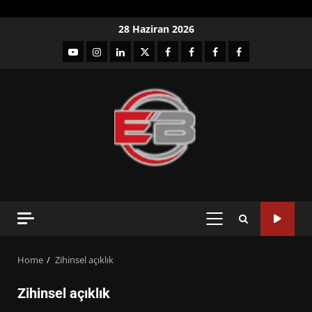
Skip
28 Haziran 2026
to
YouTube
Instagram
LinkedIn
twitter
facebook-
Facebook-
Facebook-
Facebook-
content
1
2
3
Grup
PRIMARY
MENU
Home
Zihinsel açıklık
Zihinsel açıklık