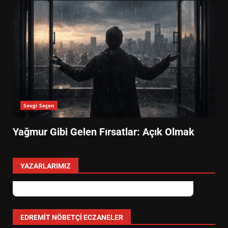
Sevgi Seçen
Yağmur Gibi Gelen Fırsatlar: Açık Olmak
YAZARLARIMIZ
Özlem Özkan
Anayasa 66: Vatandaşlık mı, Etnik
Tanım mı?