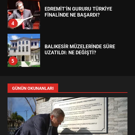
AYVALIK SU MİRASI İÇİN
HAREKETE GEÇİYOR: GÖZLER
BULUŞMADA
1
ESA 2026’DA TÜRK BAHARATI
NEYİ TEMSİL ETTİ?
2
EİB’DE KRİTİK ATAMA:
SÜRDÜRÜLEBİLİRLİKTE NE
DEĞİŞECEK?
3
EDREMİT’İN GURURU TÜRKİYE