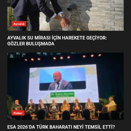
FİNALİNDE NE BAŞARDI?
4
BALIKESİR MÜZELERİNDE SÜRE
UZATILDI: NE DEĞİŞTİ?
5
BURHANİYE SATRANÇ
TURNUVASI KAYITLARI NEYİ
GÜNÜN OKUNANLARI
DEĞİŞTİRİYOR?
6
BURHANİYE BELEDİYESPOR’DA
YENİ YÖNETİM NASIL
ŞEKİLLENDİ?
7