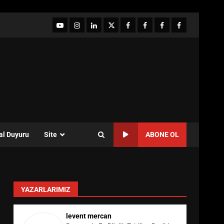
YouTube
Instagram
LinkedIn
twitter
facebook-
Facebook-
Facebook-
Facebook-
1
2
3
Grup
al Duyuru
Site
ABONE OL
YAZARLARIMIZ
levent mercan