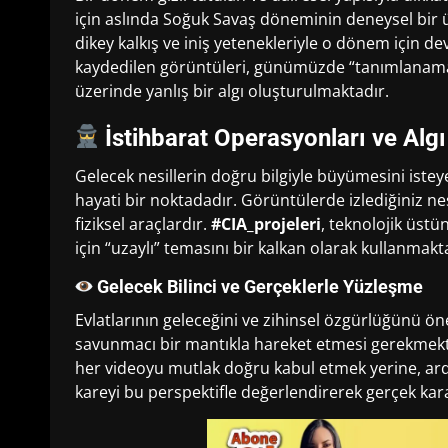
için aslında Soğuk Savaş döneminin deneysel bir
dikey kalkış ve iniş yetenekleriyle o dönem için de
kaydedilen görüntüleri, günümüzde “tanımlanamay
üzerinde yanlış bir algı oluşturulmaktadır.
İstihbarat Operasyonları ve Alg
Gelecek nesillerin doğru bilgiyle büyümesini istey
hayati bir noktadadır. Görüntülerde izlediğiniz ne
fiziksel araçlardır.
#CIA_projeleri
, teknolojik üstü
için “uzaylı” temasını bir kalkan olarak kullanmakt
Gelecek Bilinci ve Gerçeklerle Yüzleşme
Evlatlarının geleceğini ve zihinsel özgürlüğünü ö
savunmacı bir mantıkla hareket etmesi gerekmekt
her videoyu mutlak doğru kabul etmek yerine, ardı
kareyi bu perspektifle değerlendirerek gerçek kara