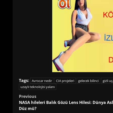
Tags:
Avrocar nedir
CIA projeleri
gelecek bilinci
gizli u
uzaylı teknolojisi yalanı
Post
Previous
NASA hileleri Balık Gözü Lens Hilesi: Dünya As
navigation
Düz mü?