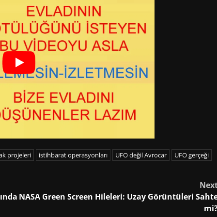
çak projeleri
istihbarat operasyonları
UFO değil Avrocar
UFO gerçeği
Nex
lında
NASA Green Screen Hileleri: Uzay Görüntüleri Saht
mi