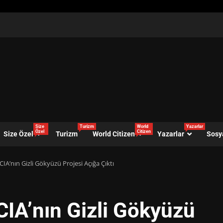
Size
Turizm
World
Yazarlar
Özel
Citizen
Size Özel
Turizm
World Citizen
Yazarlar
Sosy
CIA’nın Gizli Gökyüzü Projesi Açığa Çıktı
CIA’nın Gizli Gökyüzü