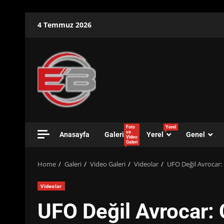
Skip
4 Temmuz 2026
to
content
Foto
Yerel
ve
Anasayfa
Galeri
Yerel
Genel
Video
Galeri
Home
Galeri
Video Galeri
Videolar
UFO Değil Avrocar: 
Videolar
UFO Değil Avrocar: 