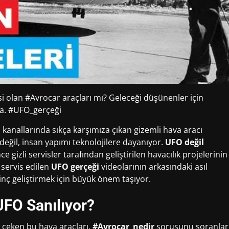
i olan #Avrocar araçları mı? Geleceği düşünenler için
da. #UFO_gerçeği
anallarında sıkça karşımıza çıkan gizemli hava aracı
 değil, insan yapımı teknolojilere dayanıyor.
UFO değil
ce gizli servisler tarafından geliştirilen havacılık projelerinin
 servis edilen
UFO gerçeği
videolarının arkasındaki asıl
inç geliştirmek için büyük önem taşıyor.
FO Sanılıyor?
t çeken bu hava araçları,
#Avrocar_nedir
sorusunu soranlar