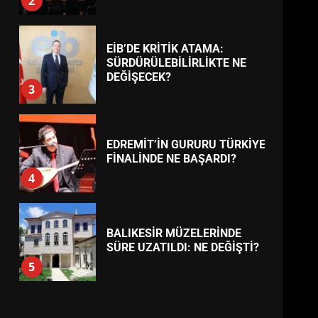
BURHANİYE
BELEDİYESPOR’DA YENİ
YÖNETİM NASIL ŞEKİLLENDİ?
7
TREND HABERLER
AYVALIK SU MİRASI İÇİN
HAREKETE GEÇİYOR: GÖZLER
BULUŞMADA
1
ESA 2026’DA TÜRK BAHARATI
NEYİ TEMSİL ETTİ?
2
EİB’DE KRİTİK ATAMA:
SÜRDÜRÜLEBİLİRLİKTE NE
DEĞİŞECEK?
3