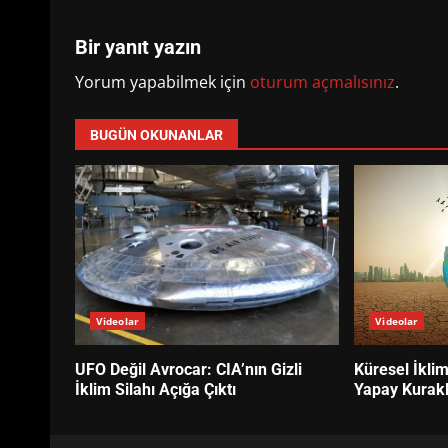
Bir yanıt yazın
Yorum yapabilmek için
oturum açmalısınız
.
BUGÜN OKUNANLAR
Videolar
Videolar
UFO Değil Avrocar: CIA’nın Gizli
Küresel İkli
İklim Silahı Açığa Çıktı
Yapay Kurak