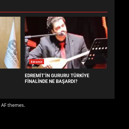
EDREMİT’İN GURURU TÜRKİYE
FİNALİNDE NE BAŞARDI?
4
BALIKESİR MÜZELERİNDE
SÜRE UZATILDI: NE DEĞİŞTİ?
5
Edremit
EDREMİT’İN GURURU TÜRKİYE
BURHANİYE SATRANÇ
FİNALİNDE NE BAŞARDI?
TURNUVASI KAYITLARI NEYİ
DEĞİŞTİRİYOR?
6
 AF themes.
BURHANİYE
BELEDİYESPOR’DA YENİ
YÖNETİM NASIL ŞEKİLLENDİ?