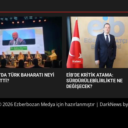
Haber
’DA TÜRK BAHARATI NEYİ
EİB’DE KRİTİK ATAMA:
TTİ?
SÜRDÜRÜLEBİLİRLİKTE NE
DEĞİŞECEK?
© 2026 Ezberbozan Medya için hazırlanmıştır
|
DarkNews
by
Optimized by Seraphinite Accelerator
Turns on site high speed to be attractive for people and search engines.