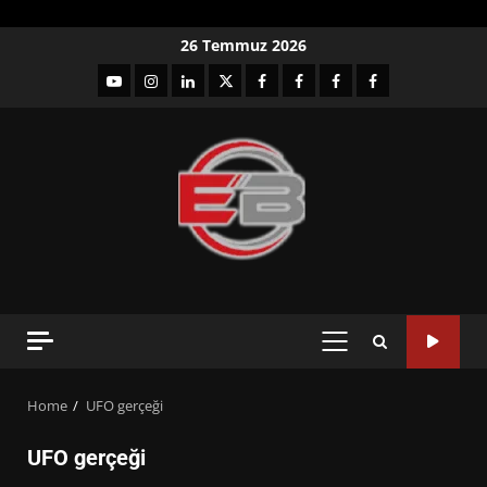
Skip
26 Temmuz 2026
to
YouTube
Instagram
LinkedIn
twitter
facebook-
Facebook-
Facebook-
Facebook-
content
1
2
3
Grup
PRIMARY
MENU
Home
UFO gerçeği
UFO gerçeği