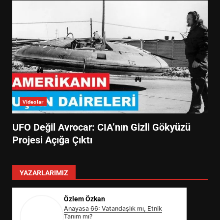
Videolar
UFO Değil Avrocar: CIA’nın Gizli Gökyüzü
Projesi Açığa Çıktı
YAZARLARIMIZ
Özlem Özkan
Anayasa 66: Vatandaşlık mı, Etnik
Tanım mı?