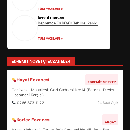
TÜM YAZILARI »
levent mercan
Depremde En Büyük Tehlike: Panik!
TÜM YAZILARI »
Sevgi Seçen
Zihin Yönetimi Hayatı Nasıl Değiştirir?
İşte O Sır
TÜM YAZILARI »
yonetim
AYVALIK SU MİRASI İÇİN HAREKETE
GEÇİYOR: GÖZLER BULUŞMADA
TÜM YAZILARI »
EİB’DE KRİTİK ATAMA:
SÜRDÜRÜLEBİLİRLİKTE NE
DEĞİŞECEK?
3
EDREMIT NÖBETÇI ECZANELER