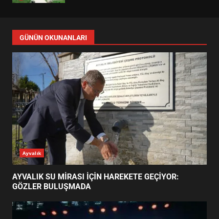
EDREMİT’İN GURURU TÜRKİYE
FİNALİNDE NE BAŞARDI?
4
BALIKESİR MÜZELERİNDE SÜRE
UZATILDI: NE DEĞİŞTİ?
5
BURHANİYE SATRANÇ
TURNUVASI KAYITLARI NEYİ
GÜNÜN OKUNANLARI
DEĞİŞTİRİYOR?
6
BURHANİYE BELEDİYESPOR’DA
YENİ YÖNETİM NASIL
ŞEKİLLENDİ?
7