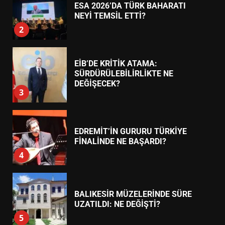
7
TREND HABERLER
AYVALIK SU MİRASI İÇİN
HAREKETE GEÇİYOR: GÖZLER
BULUŞMADA
1
ESA 2026’DA TÜRK BAHARATI
NEYİ TEMSİL ETTİ?
2
EİB’DE KRİTİK ATAMA:
SÜRDÜRÜLEBİLİRLİKTE NE
DEĞİŞECEK?
3