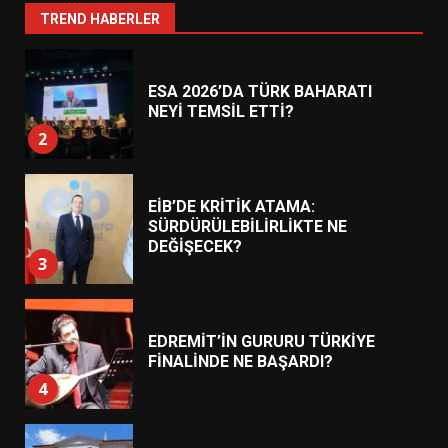
1
TREND HABERLER
ESA 2026’DA TÜRK BAHARATI
NEYİ TEMSİL ETTİ?
2
EİB’DE KRİTİK ATAMA:
SÜRDÜRÜLEBİLİRLİKTE NE
DEĞİŞECEK?
3
EDREMİT’İN GURURU TÜRKİYE
FİNALİNDE NE BAŞARDI?
4