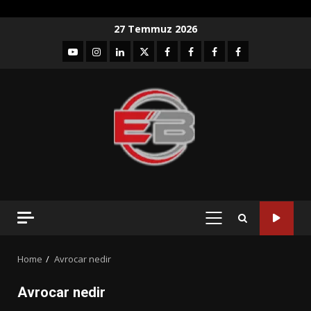
Skip
27 Temmuz 2026
to
YouTube
Instagram
LinkedIn
twitter
facebook-
Facebook-
Facebook-
Facebook-
content
1
2
3
Grup
PRIMARY
MENU
Home
Avrocar nedir
Avrocar nedir