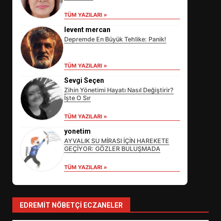
TÜM YAZILARI »
levent mercan
Depremde En Büyük Tehlike: Panik!
TÜM YAZILARI »
Sevgi Seçen
Zihin Yönetimi Hayatı Nasıl Değiştirir?
İşte O Sır
EİB’DE KRİTİK ATAMA:
TÜM YAZILARI »
SÜRDÜRÜLEBİLİRLİKTE NE
DEĞİŞECEK?
yonetim
3
AYVALIK SU MİRASI İÇİN HAREKETE
GEÇİYOR: GÖZLER BULUŞMADA
TÜM YAZILARI »
EDREMİT’İN GURURU TÜRKİYE
FİNALİNDE NE BAŞARDI?
4
EDREMIT NÖBETÇI ECZANELER