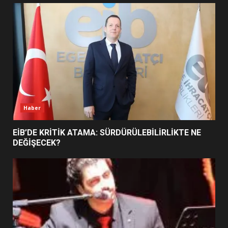
UZATILDI: NE DEĞİŞTİ?
5
BURHANİYE SATRANÇ
TURNUVASI KAYITLARI NEYİ
DEĞİŞTİRİYOR?
6
Haber
BURHANİYE BELEDİYESPOR’DA
YENİ YÖNETİM NASIL
EİB’DE KRİTİK ATAMA: SÜRDÜRÜLEBİLİRLİKTE NE
ŞEKİLLENDİ?
DEĞİŞECEK?
7