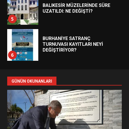
BALIKESİR MÜZELERİNDE SÜRE
UZATILDI: NE DEĞİŞTİ?
5
BURHANİYE SATRANÇ
TURNUVASI KAYITLARI NEYİ
DEĞİŞTİRİYOR?
6
BURHANİYE BELEDİYESPOR’DA
YENİ YÖNETİM NASIL
GÜNÜN OKUNANLARI
ŞEKİLLENDİ?
7
AYVALIK SU MİRASI İÇİN
HAREKETE GEÇİYOR: GÖZLER
BULUŞMADA
1