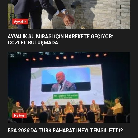
ESA 2026’DA TÜRK BAHARATI
Ayvalık
NEYİ TEMSİL ETTİ?
2
AYVALIK SU MİRASI İÇİN HAREKETE GEÇİYOR:
GÖZLER BULUŞMADA
EİB’DE KRİTİK ATAMA:
SÜRDÜRÜLEBİLİRLİKTE NE
DEĞİŞECEK?
3
EDREMİT’İN GURURU TÜRKİYE
FİNALİNDE NE BAŞARDI?
4
Haber
ESA 2026’DA TÜRK BAHARATI NEYİ TEMSİL ETTİ?
BALIKESİR MÜZELERİNDE SÜRE