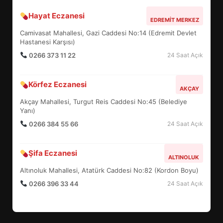
Hayat Eczanesi
BALIKESİR MÜZELERİNDE SÜRE
EDREMIT MERKEZ
UZATILDI: NE DEĞİŞTİ?
Camivasat Mahallesi, Gazi Caddesi No:14 (Edremit Devlet
5
Hastanesi Karşısı)
0266 373 11 22
24 Saat Açık
BURHANİYE SATRANÇ
Körfez Eczanesi
TURNUVASI KAYITLARI NEYİ
AKÇAY
DEĞİŞTİRİYOR?
Akçay Mahallesi, Turgut Reis Caddesi No:45 (Belediye
6
Yanı)
0266 384 55 66
24 Saat Açık
BURHANİYE BELEDİYESPOR’DA
YENİ YÖNETİM NASIL
Şifa Eczanesi
ALTINOLUK
ŞEKİLLENDİ?
7
Altınoluk Mahallesi, Atatürk Caddesi No:82 (Kordon Boyu)
0266 396 33 44
24 Saat Açık
AYVALIK SU MİRASI İÇİN
HAREKETE GEÇİYOR: GÖZLER
BULUŞMADA