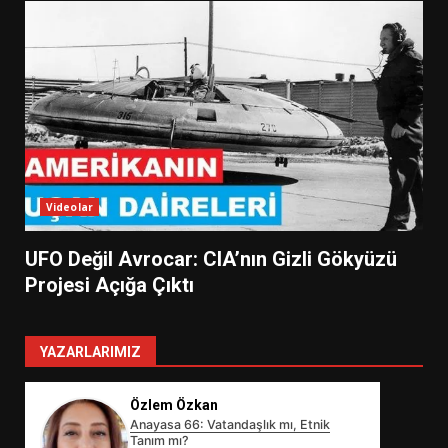
Videolar
UFO Değil Avrocar: CIA’nın Gizli Gökyüzü
Projesi Açığa Çıktı
YAZARLARIMIZ
Özlem Özkan
Anayasa 66: Vatandaşlık mı, Etnik
Tanım mı?