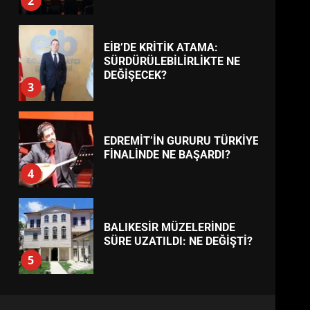
BURHANİYE
BELEDİYESPOR’DA YENİ
YÖNETİM NASIL ŞEKİLLENDİ?
7
TREND HABERLER
AYVALIK SU MİRASI İÇİN
HAREKETE GEÇİYOR: GÖZLER
BULUŞMADA
1
ESA 2026’DA TÜRK BAHARATI
NEYİ TEMSİL ETTİ?
2
EİB’DE KRİTİK ATAMA:
SÜRDÜRÜLEBİLİRLİKTE NE
DEĞİŞECEK?
3