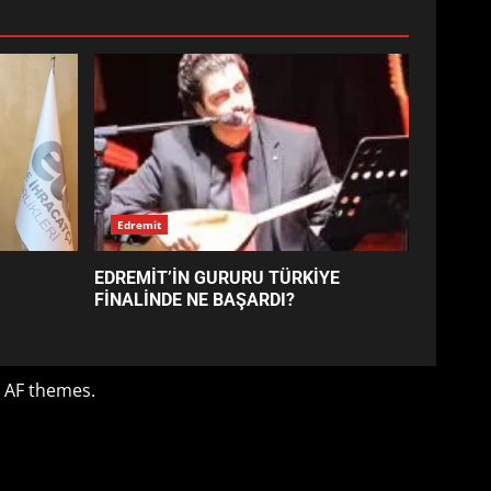
EDREMİT’İN GURURU TÜRKİYE
FİNALİNDE NE BAŞARDI?
4
BALIKESİR MÜZELERİNDE
SÜRE UZATILDI: NE DEĞİŞTİ?
5
BURHANİYE SATRANÇ
TURNUVASI KAYITLARI NEYİ
DEĞİŞTİRİYOR?
6
BURHANİYE