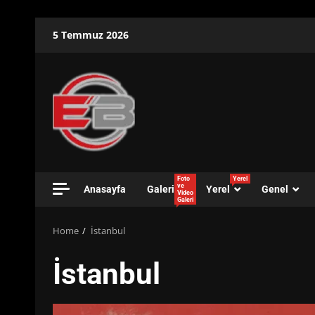
Skip
5 Temmuz 2026
to
content
Foto
Yerel
ve
Anasayfa
Galeri
Yerel
Genel
Video
Galeri
Home
İstanbul
İstanbul