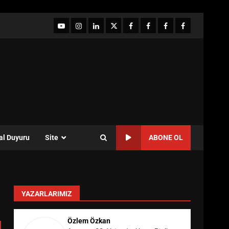
YouTube
Instagram
LinkedIn
twitter
facebook-
Facebook-
Facebook-
Facebook-
1
2
3
Grup
al Duyuru
Site
ABONE OL
YAZARLARIMIZ
Özlem Özkan