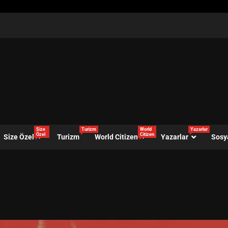
Size
Turizm
World
Yazarlar
Özel
Citizen
Size Özel
Turizm
World Citizen
Yazarlar
Sosy