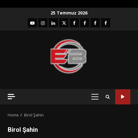
Skip
25 Temmuz 2026
to
YouTube
Instagram
LinkedIn
twitter
facebook-
Facebook-
Facebook-
Facebook-
content
1
2
3
Grup
PRIMARY
MENU
Home
Birol Şahin
Birol Şahin