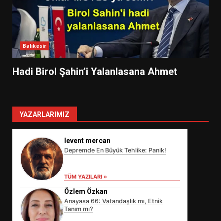
Balıkesir
Hadi Birol Şahin’i Yalanlasana Ahmet
YAZARLARIMIZ
levent mercan
Depremde En Büyük Tehlike: Panik!
TÜM YAZILARI »
Özlem Özkan
Anayasa 66: Vatandaşlık mı, Etnik
Tanım mı?