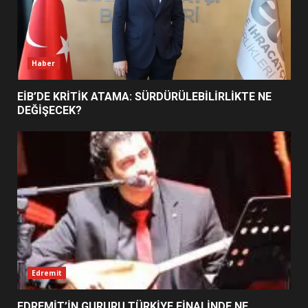
TURNUVASI KAYITLARI NEYİ
DEĞİŞTİRİYOR?
6
Haber
BURHANİYE BELEDİYESPOR’DA
YENİ YÖNETİM NASIL
EİB’DE KRİTİK ATAMA: SÜRDÜRÜLEBİLİRLİKTE NE
ŞEKİLLENDİ?
DEĞİŞECEK?
7
Edremit
EDREMİT’İN GURURU TÜRKİYE FİNALİNDE NE