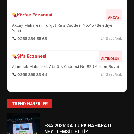
BURHANİYE SATRANÇ
Körfez Eczanesi
TURNUVASI KAYITLARI NEYİ
AKÇAY
DEĞİŞTİRİYOR?
Akçay Mahallesi, Turgut Reis Caddesi No:45 (Belediye
6
Yanı)
0266 384 55 66
24 Saat Açık
BURHANİYE BELEDİYESPOR’DA
YENİ YÖNETİM NASIL
Şifa Eczanesi
ALTINOLUK
ŞEKİLLENDİ?
7
Altınoluk Mahallesi, Atatürk Caddesi No:82 (Kordon Boyu)
0266 396 33 44
24 Saat Açık
AYVALIK SU MİRASI İÇİN
HAREKETE GEÇİYOR: GÖZLER
BULUŞMADA
1
TREND HABERLER
ESA 2026’DA TÜRK BAHARATI
NEYİ TEMSİL ETTİ?