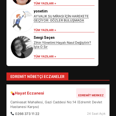
TÜM YAZILARI »
yonetim
AYVALIK SU MİRASI İÇİN HAREKETE
GEÇİYOR: GÖZLER BULUŞMADA
EİB’DE KRİTİK ATAMA:
TÜM YAZILARI »
SÜRDÜRÜLEBİLİRLİKTE NE
Sevgi Seçen
DEĞİŞECEK?
3
Zihin Yönetimi Hayatı Nasıl Değiştirir?
İşte O Sır
TÜM YAZILARI »
EDREMİT’İN GURURU TÜRKİYE
FİNALİNDE NE BAŞARDI?
4
EDREMIT NÖBETÇI ECZANELER
Hayat Eczanesi
BALIKESİR MÜZELERİNDE SÜRE
EDREMIT MERKEZ
UZATILDI: NE DEĞİŞTİ?
Camivasat Mahallesi, Gazi Caddesi No:14 (Edremit Devlet
5
Hastanesi Karşısı)
0266 373 11 22
24 Saat Açık