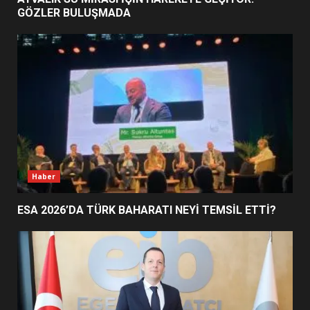
GÖZLER BULUŞMADA
EİB’DE KRİTİK ATAMA:
SÜRDÜRÜLEBİLİRLİKTE NE
DEĞİŞECEK?
3
EDREMİT’İN GURURU TÜRKİYE
FİNALİNDE NE BAŞARDI?
4
Haber
ESA 2026’DA TÜRK BAHARATI NEYİ TEMSİL ETTİ?
BALIKESİR MÜZELERİNDE SÜRE
UZATILDI: NE DEĞİŞTİ?
5
BURHANİYE SATRANÇ