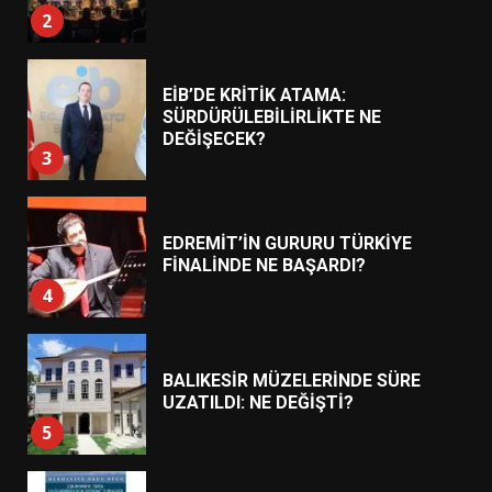
2
EİB’DE KRİTİK ATAMA:
SÜRDÜRÜLEBİLİRLİKTE NE
DEĞİŞECEK?
3
EDREMİT’İN GURURU TÜRKİYE
FİNALİNDE NE BAŞARDI?
4
BALIKESİR MÜZELERİNDE SÜRE
UZATILDI: NE DEĞİŞTİ?
5